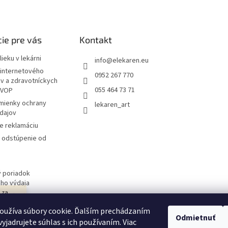
ie pre vás
Kontakt
ieku v lekárni
info
@
elekaren.eu
internetového
0952 267 770
ov a zdravotníckych
055 464 73 71
 VOP
mienky ochrany
lekaren_art
dajov
e reklamáciu
a odstúpenie od
 poriadok
ého výdaja
j za
 obchodu
návka
oužíva súbory cookie. Ďalším prechádzaním
ím v
Odmietnuť
yjadrujete súhlas s ich používaním. Viac