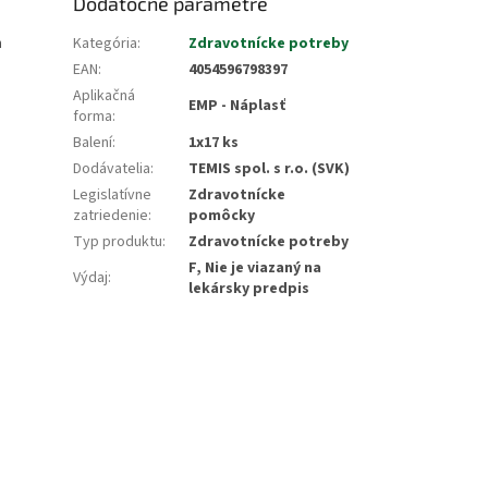
Dodatočné parametre
m
Kategória
:
Zdravotnícke potreby
EAN
:
4054596798397
Aplikačná
EMP - Náplasť
forma
:
Balení
:
1x17 ks
Dodávatelia
:
TEMIS spol. s r.o. (SVK)
Legislatívne
Zdravotnícke
zatriedenie
:
pomôcky
Typ produktu
:
Zdravotnícke potreby
F, Nie je viazaný na
Výdaj
:
lekársky predpis