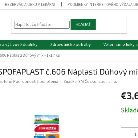
REZERVÁCIA LIEKU V LEKÁRNI
PODMIENKY INTERNETOVÉHO VÝDAJA LI
HĽADAŤ
y a výživové doplnky
Zdravotnícke potreby
Veterinárne lieky 
06 Náplasti Dúhový mix - 1x17 ks
SPOFAPLAST č.606 Náplasti Dúhový mix
né
notené
Podrobnosti hodnotenia
Značka:
3M Česko, spol. s r.o.
nie
€3,
u
Jednotk
Skla
cena:
iek.