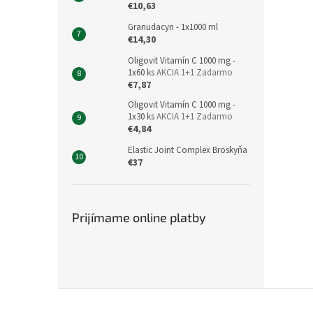
€10,63
Granudacyn - 1x1000 ml
€14,30
Oligovit Vitamín C 1000 mg -
1x60 ks
AKCIA 1+1 Zadarmo
€7,87
Oligovit Vitamín C 1000 mg -
1x30 ks
AKCIA 1+1 Zadarmo
€4,84
Elastic Joint Complex Broskyňa
€37
Prijímame online platby
Z
á