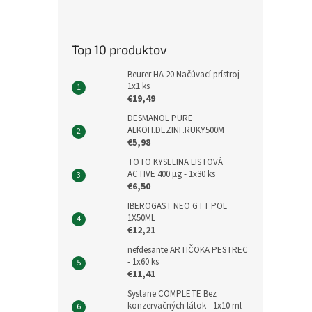
Top 10 produktov
Beurer HA 20 Načúvací prístroj -
1x1 ks
€19,49
DESMANOL PURE
ALKOH.DEZINF.RUKY500M
€5,98
TOTO KYSELINA LISTOVÁ
ACTIVE 400 μg - 1x30 ks
€6,50
IBEROGAST NEO GTT POL
1X50ML
€12,21
nefdesante ARTIČOKA PESTREC
- 1x60 ks
€11,41
Systane COMPLETE Bez
konzervačných látok - 1x10 ml