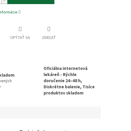
informácie
OPÝTAŤ SA
ZDIEĽAŤ
Oficiálna internetová
lekáreň - Rýchle
skladom
doručenie 24–48 h,
avených
e
Diskrétne balenie, Tisíce
produktov skladom