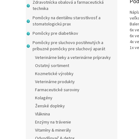
Pod
Zdravotnícka obalová a farmaceutická
technika
Nápl
Pomôcky na dentálnu starostlivosť a
veľk
Balen
stomatologickú prax
6x v
Pomôcky pre diabetikov
6x v
4x v
Pomôcky pre sluchovo postihnutých a
1x v
príbuzné pomôcky pre sluchový aparát
Veterinárne lieky a veterinárne prípravky
Ostatný sortiment
Kozmetické výrobky
Veterinárne produkty
Farmaceutické suroviny
Kolagény
Ženské doplnky
Vláknina
Enzýmy na trávenie
Vitamíny & minerály
Odvodňovač & detox