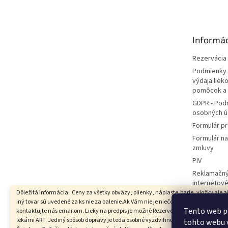
p
ä
t
Informác
i
e
Rezervácia l
Podmienky 
výdaja liek
pomôcok a
GDPR - Pod
osobných ú
Formulár pr
Formulár n
zmluvy
PIV
Reklamačný
internetov
Dôležitá informácia : Ceny za všetky obväzy, plienky, náplaste,barle, vložky ale a
Hodnotenie
iný tovar sú uvedené za ks nie za balenie.Ak Vám nie je niečo jasné prosím
Moja objed
Tento web p
kontaktujte nás emailom. Lieky na predpis je možné Rezervovať iba s vyzdvihnut
lekárni ART. Jediný spôsob dopravy je teda osobné vyzdvihnutie v Lekárni ART,
tohto webu v