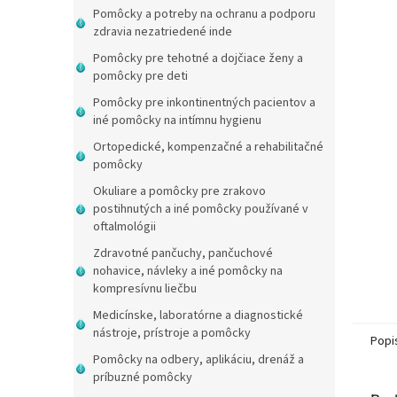
Pomôcky a potreby na ochranu a podporu
zdravia nezatriedené inde
Pomôcky pre tehotné a dojčiace ženy a
pomôcky pre deti
Pomôcky pre inkontinentných pacientov a
iné pomôcky na intímnu hygienu
Ortopedické, kompenzačné a rehabilitačné
pomôcky
Okuliare a pomôcky pre zrakovo
postihnutých a iné pomôcky používané v
oftalmológii
Zdravotné pančuchy, pančuchové
nohavice, návleky a iné pomôcky na
kompresívnu liečbu
Medicínske, laboratórne a diagnostické
nástroje, prístroje a pomôcky
Popi
Pomôcky na odbery, aplikáciu, drenáž a
príbuzné pomôcky