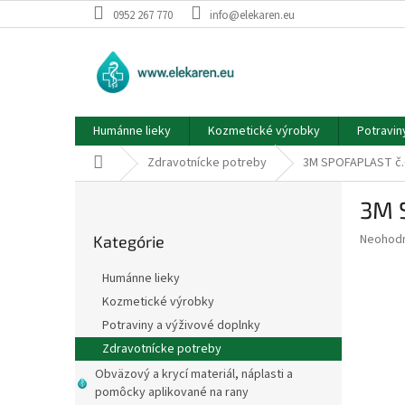
Prejsť
0952 267 770
info@elekaren.eu
na
obsah
Humánne lieky
Kozmetické výrobky
Potravin
Domov
Zdravotnícke potreby
3M SPOFAPLAST č.6
B
3M 
o
Preskočiť
č
Priemer
Neohod
Kategórie
kategórie
n
hodnote
ý
produkt
Humánne lieky
p
je
Kozmetické výrobky
0,0
a
z
Potraviny a výživové doplnky
n
5
e
Zdravotnícke potreby
hviezdič
l
Obväzový a krycí materiál, náplasti a
pomôcky aplikované na rany