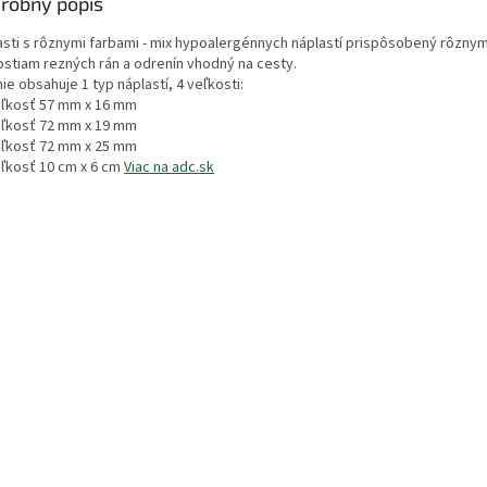
robný popis
asti s rôznymi farbami - mix hypoalergénnych náplastí prispôsobený rôzny
ostiam rezných rán a odrenín vhodný na cesty.
ie obsahuje 1 typ náplastí, 4 veľkosti:
eľkosť 57 mm x 16 mm
eľkosť 72 mm x 19 mm
eľkosť 72 mm x 25 mm
eľkosť 10 cm x 6 cm
Viac na adc.sk