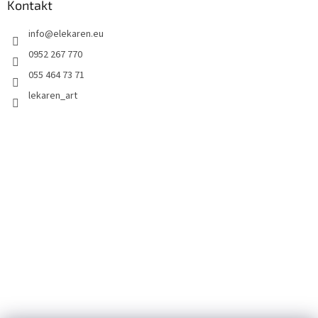
Kontakt
info
@
elekaren.eu
0952 267 770
055 464 73 71
lekaren_art