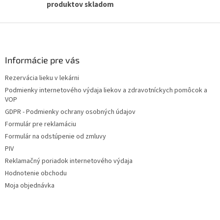
produktov skladom
Z
á
p
ä
Informácie pre vás
t
Rezervácia lieku v lekárni
i
Podmienky internetového výdaja liekov a zdravotníckych pomôcok a
e
VOP
GDPR - Podmienky ochrany osobných údajov
Formulár pre reklamáciu
Formulár na odstúpenie od zmluvy
PIV
Reklamačný poriadok internetového výdaja
Hodnotenie obchodu
Moja objednávka