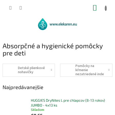
Prejsť
NÁKUP
na
obsah
KOŠÍK
Absorpčné a hygienické pomôcky
pre deti
Pomôcky na
Detské plienkové
kŕmenie
nohavičky
nezatriedené inde
Najpredávanejšie
HUGGIES DryNites L pre chlapcov (8-13 rokov)
JUMBO - 4x13 ks
Skladom