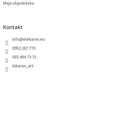
Moja objednávka
Kontakt
info
@
elekaren.eu
0952 267 770
055 464 73 71
lekaren_art