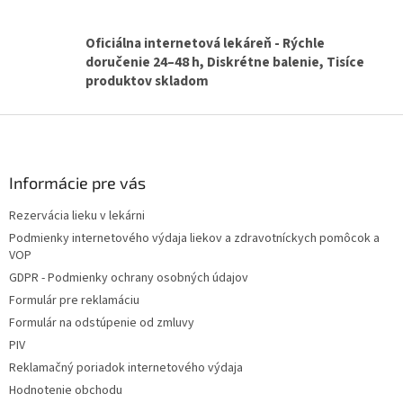
v
k
y
Oficiálna internetová lekáreň - Rýchle
v
doručenie 24–48 h, Diskrétne balenie, Tisíce
ý
produktov skladom
p
i
Z
s
u
á
p
ä
Informácie pre vás
t
Rezervácia lieku v lekárni
i
Podmienky internetového výdaja liekov a zdravotníckych pomôcok a
e
VOP
GDPR - Podmienky ochrany osobných údajov
Formulár pre reklamáciu
Formulár na odstúpenie od zmluvy
PIV
Reklamačný poriadok internetového výdaja
Hodnotenie obchodu