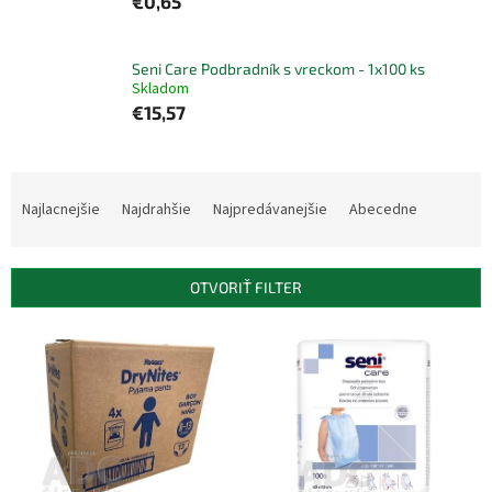
€0,65
Seni Care Podbradník s vreckom - 1x100 ks
Skladom
€15,57
R
a
Najlacnejšie
Najdrahšie
Najpredávanejšie
Abecedne
d
e
n
OTVORIŤ FILTER
i
e
V
p
ý
r
p
o
i
d
s
u
p
k
r