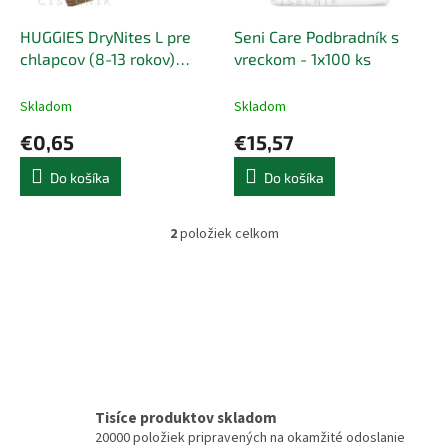
t
o
o
d
HUGGIES DryNites L pre
Seni Care Podbradník s
v
u
chlapcov (8-13 rokov)
vreckom - 1x100 ks
k
JUMBO - 4x13 ks
t
Skladom
Skladom
o
€0,65
€15,57
v
Do košíka
Do košíka
2
položiek celkom
O
v
l
á
d
a
c
i
e
p
Tisíce produktov skladom
r
20000 položiek pripravených na okamžité odoslanie