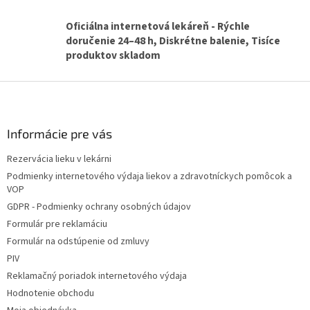
Oficiálna internetová lekáreň - Rýchle
doručenie 24–48 h, Diskrétne balenie, Tisíce
produktov skladom
Z
á
p
ä
Informácie pre vás
t
Rezervácia lieku v lekárni
i
Podmienky internetového výdaja liekov a zdravotníckych pomôcok a
e
VOP
GDPR - Podmienky ochrany osobných údajov
Formulár pre reklamáciu
Formulár na odstúpenie od zmluvy
PIV
Reklamačný poriadok internetového výdaja
Hodnotenie obchodu