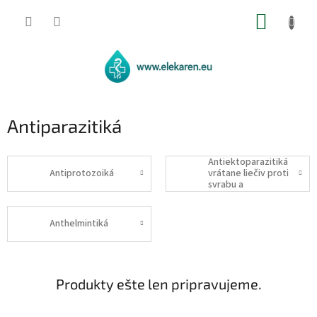
Prejsť
NÁKUP
na
obsah
KOŠÍK
Antiparazitiká
Antiektoparazitiká
Antiprotozoiká
vrátane liečiv proti
svrabu a
repelentov
Anthelmintiká
Produkty ešte len pripravujeme.