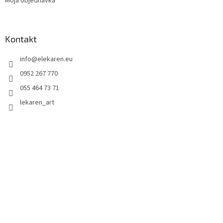
Moja objednávka
Kontakt
info
@
elekaren.eu
0952 267 770
055 464 73 71
lekaren_art