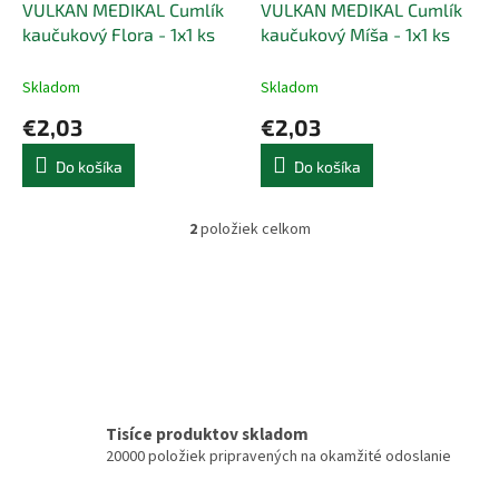
d
VULKAN MEDIKAL Cumlík
VULKAN MEDIKAL Cumlík
v
u
kaučukový Flora - 1x1 ks
kaučukový Míša - 1x1 ks
k
t
Skladom
Skladom
o
€2,03
€2,03
v
Do košíka
Do košíka
2
položiek celkom
O
v
l
á
d
a
c
i
e
p
Tisíce produktov skladom
r
20000 položiek pripravených na okamžité odoslanie
v
k