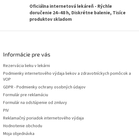
y
Oficiálna internetová lekáreň - Rýchle
v
doručenie 24–48 h, Diskrétne balenie, Tisíce
ý
produktov skladom
p
i
Z
s
u
á
p
ä
Informácie pre vás
t
Rezervácia lieku v lekárni
i
Podmienky internetového výdaja liekov a zdravotníckych pomôcok a
e
VOP
GDPR - Podmienky ochrany osobných údajov
Formulár pre reklamáciu
Formulár na odstúpenie od zmluvy
PIV
Reklamačný poriadok internetového výdaja
Hodnotenie obchodu
Moja objednávka