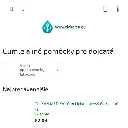
Prejsť
NÁKUP
na
obsah
KOŠÍK
Cumle a iné pomôcky pre dojčatá
Cumle
upokojovacie,
latexové
Najpredávanejšie
VULKAN MEDIKAL Cumlík kaučukový Flora - 1x1
ks
Skladom
€2,03