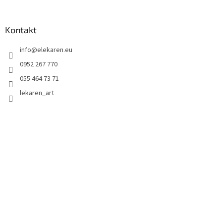
Kontakt
info
@
elekaren.eu
0952 267 770
055 464 73 71
lekaren_art