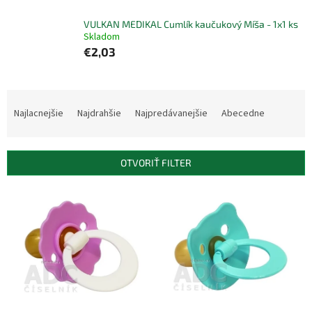
VULKAN MEDIKAL Cumlík kaučukový Míša - 1x1 ks
Skladom
€2,03
R
a
Najlacnejšie
Najdrahšie
Najpredávanejšie
Abecedne
d
e
n
OTVORIŤ FILTER
i
e
V
p
ý
r
p
o
i
d
s
u
p
k
r
t
o
o