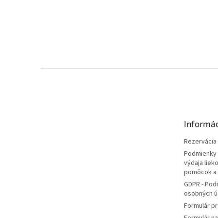
Z
á
p
ä
t
Informác
i
e
Rezervácia l
Podmienky 
výdaja liek
pomôcok a
GDPR - Pod
osobných ú
Formulár pr
Formulár n