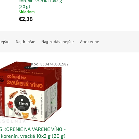
korenín, vrecká 10x2 g
(20 g)
Skladom
€2,38
nejšie
Najdrahšie
Najpredávanejšie
Abecedne
Kód:
8594740531587
S KORENIE NA VARENÉ VÍNO -
korenín, vrecká 10x2 g (20 g)