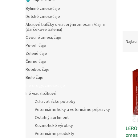
Čaje a zmesi
Bylinné zmesi/čaje
Detské zmesi/čaje
Akciové balíčky s viacerými zmesami/čajmi
(darčekové balenia)
R
Ovocné zmesi/čaje
a
Najlac
Pu-erh čaje
d
Zelené čaje
e
V
n
Čierne čaje
ý
i
Rooibos čaje
p
e
Biele čaje
i
p
Iné drogy/zmesi/čaje
s
r
Iné viaczložkové
p
o
r
d
Zdravotnícke potreby
o
u
Veterinárne lieky a veterinárne prípravky
d
k
Ostatný sortiment
u
t
Kozmetické výrobky
LERO
k
o
Veterinárne produkty
zmes 
t
v