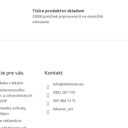
Tisíce produktov skladom
20000 položiek pripravených na okamžité
odoslanie
ie pre vás
Kontakt
ieku v lekárni
info
@
elekaren.eu
internetového
0952 267 770
ov a zdravotníckych
055 464 73 71
 VOP
mienky ochrany
lekaren_art
dajov
e reklamáciu
a odstúpenie od