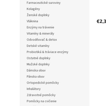
Farmaceutické suroviny
o
v
Kolagény
Ženské doplnky
€2,
Vláknina
Enzýmy na trávenie
Vitamíny & minerály
Odvodňovač & detox
Detské vitamíny
Probiotiká & tráviace enzýmy
Ostatné doplnky
Mužské doplnky
Dámska obuv
Pánska obuv
Ortopedické pomôcky
Inhalátory
Zdravotné pomôcky
Pomôcky na cvičenie