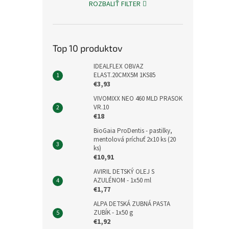
ROZBALIŤ FILTER
Top 10 produktov
IDEALFLEX OBVAZ
ELAST.20CMX5M 1KS85
€3,93
VIVOMIXX NEO 460 MLD PRASOK
VR.10
€18
BioGaia ProDentis - pastilky,
mentolová príchuť 2x10 ks (20
ks)
€10,91
AVIRIL DETSKÝ OLEJ S
AZULÉNOM - 1x50 ml
€1,77
ALPA DETSKÁ ZUBNÁ PASTA
ZUBÍK - 1x50 g
€1,92