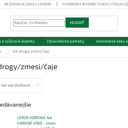
REZERVÁCIA LIEKU V LEKÁRNI
PODMIENKY INTERNETOVÉHO VÝDAJA LI
HĽADAŤ
y a výživové doplnky
Zdravotnícke potreby
Veterinárne lieky 
i
Iné drogy/zmesi/čaje
 drogy/zmesi/čaje
Iné viaczložkové
edávanejšie
LEROS KORENIE NA
VARENÉ VÍNO - zmes