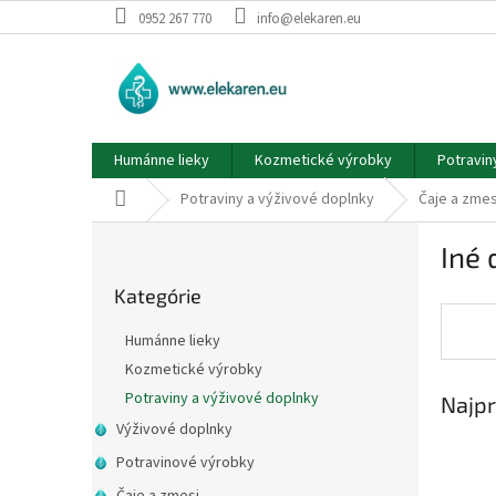
Prejsť
0952 267 770
info@elekaren.eu
na
obsah
Humánne lieky
Kozmetické výrobky
Potravin
Domov
Potraviny a výživové doplnky
Čaje a zmes
B
Iné
o
Preskočiť
č
Kategórie
kategórie
n
ý
Humánne lieky
p
Kozmetické výrobky
a
Potraviny a výživové doplnky
Najpr
n
e
Výživové doplnky
l
Potravinové výrobky