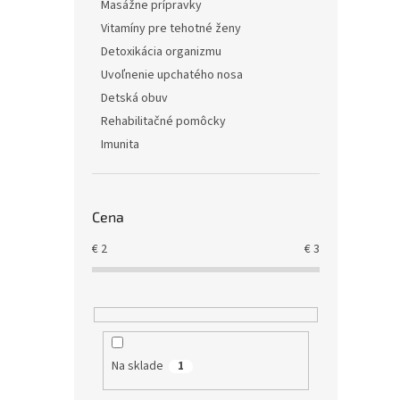
Masážne prípravky
Vitamíny pre tehotné ženy
Detoxikácia organizmu
Uvoľnenie upchatého nosa
Detská obuv
Rehabilitačné pomôcky
Imunita
Cena
€
2
€
3
Na sklade
1