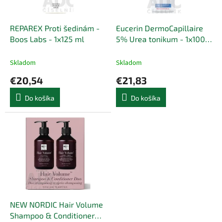
k
r
t
o
o
d
REPAREX Proti šedinám -
Eucerin DermoCapillaire
v
u
Boos Labs - 1x125 ml
5% Urea tonikum - 1x100
k
ml
t
Skladom
Skladom
o
€20,54
€21,83
v
Do košíka
Do košíka
NEW NORDIC Hair Volume
Shampoo & Conditioner