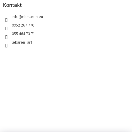
Kontakt
info
@
elekaren.eu
0952 267 770
055 464 73 71
lekaren_art