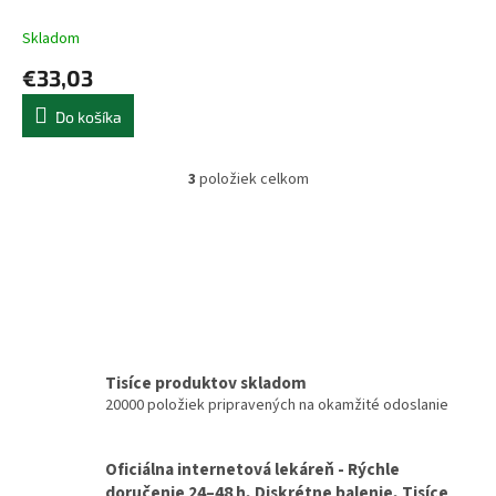
Duo - 1x1 set
Skladom
€33,03
Do košíka
3
položiek celkom
O
v
l
á
d
a
c
i
e
p
Tisíce produktov skladom
r
20000 položiek pripravených na okamžité odoslanie
v
k
y
Oficiálna internetová lekáreň - Rýchle
v
doručenie 24–48 h, Diskrétne balenie, Tisíce