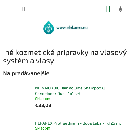
Prejsť
NÁKUP
na
obsah
KOŠÍK
Iné kozmetické prípravky na vlasový
systém a vlasy
Najpredávanejšie
NEW NORDIC Hair Volume Shampoo &
Conditioner Duo - 1x1 set
Skladom
€33,03
REPAREX Proti šedinám - Boos Labs - 1x125 ml
Skladom