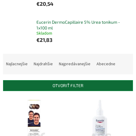
€20,54
Eucerin DermoCapillaire 5% Urea tonikum -
1x100 ml
Skladom
€21,83
R
a
Najlacnejšie
Najdrahšie
Najpredávanejšie
Abecedne
d
e
n
OTVORIŤ FILTER
i
e
V
p
ý
r
p
o
i
d
s
u
p