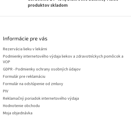
ý
produktov skladom
p
i
Z
s
u
á
p
ä
Informácie pre vás
t
Rezervácia lieku v lekárni
i
Podmienky internetového výdaja liekov a zdravotníckych pomôcok a
e
VOP
GDPR - Podmienky ochrany osobných údajov
Formulár pre reklamáciu
Formulár na odstúpenie od zmluvy
PIV
Reklamačný poriadok internetového výdaja
Hodnotenie obchodu
Moja objednávka