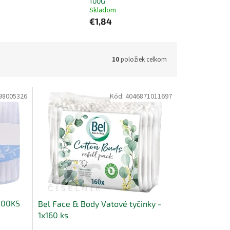
100G
Skladom
€1,84
10
položiek celkom
98005326
Kód:
4046871011697
200KS
Bel Face & Body Vatové tyčinky -
1x160 ks