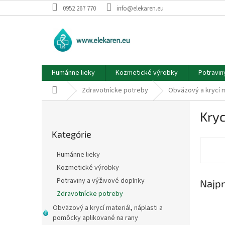
Prejsť
0952 267 770
info@elekaren.eu
na
obsah
Humánne lieky
Kozmetické výrobky
Potravin
Domov
Zdravotnícke potreby
Obväzový a krycí m
B
Kryc
o
Preskočiť
č
Kategórie
kategórie
n
ý
Humánne lieky
p
Kozmetické výrobky
a
Potraviny a výživové doplnky
Najpr
n
e
Zdravotnícke potreby
l
Obväzový a krycí materiál, náplasti a
pomôcky aplikované na rany