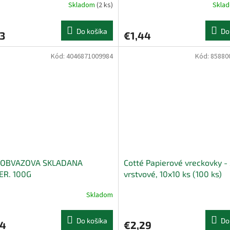
Skladom
(2 ks)
Skla
Do košíka
Do
3
€1,44
Kód:
4046871009984
Kód:
85880
 OBVAZOVA SKLADANA
Cotté Papierové vreckovky -
ER. 100G
vrstvové, 10x10 ks (100 ks)
Skladom
Do košíka
Do
84
€2,29