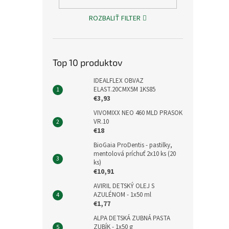
ROZBALIŤ FILTER
Top 10 produktov
IDEALFLEX OBVAZ
ELAST.20CMX5M 1KS85
€3,93
VIVOMIXX NEO 460 MLD PRASOK
VR.10
€18
BioGaia ProDentis - pastilky,
mentolová príchuť 2x10 ks (20
ks)
€10,91
AVIRIL DETSKÝ OLEJ S
AZULÉNOM - 1x50 ml
€1,77
ALPA DETSKÁ ZUBNÁ PASTA
ZUBÍK - 1x50 g