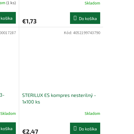
dom
(1 ks)
Skladom
 košíka
Do košíka
€1,73
00017287
Kód:
4052199743790
 3-
STERILUX ES kompres nesterilný -
1x100 ks
Skladom
Skladom
 košíka
Do košíka
€2,47