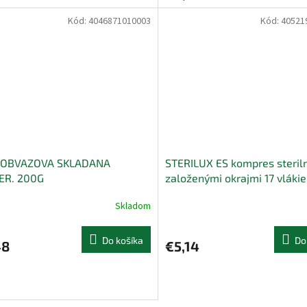
Kód:
4046871010003
Kód:
40521
 OBVAZOVA SKLADANA
STERILUX ES kompres steriln
ER. 200G
založenými okrajmi 17 vlákie
vrstiev (7,5x7,5 cm) 25x2 (50
Skladom
Do košíka
Do
48
€5,14