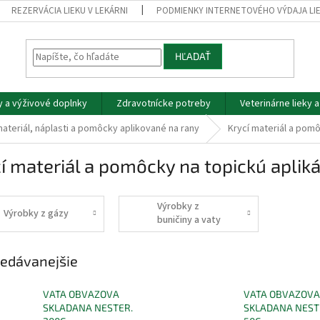
REZERVÁCIA LIEKU V LEKÁRNI
PODMIENKY INTERNETOVÉHO VÝDAJA LI
HĽADAŤ
y a výživové doplnky
Zdravotnícke potreby
Veterinárne lieky 
ateriál, náplasti a pomôcky aplikované na rany
Krycí materiál a pomô
í materiál a pomôcky na topickú aplikác
Výrobky z
Výrobky z gázy
buničiny a vaty
edávanejšie
VATA OBVAZOVA
VATA OBVAZOVA
SKLADANA NESTER.
SKLADANA NEST