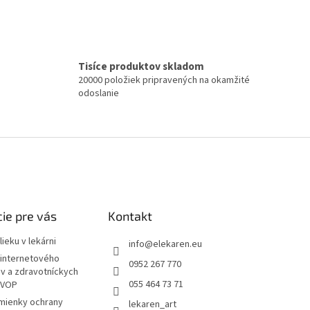
Tisíce produktov skladom
20000 položiek pripravených na okamžité
odoslanie
ie pre vás
Kontakt
ieku v lekárni
info
@
elekaren.eu
internetového
0952 267 770
ov a zdravotníckych
055 464 73 71
 VOP
mienky ochrany
lekaren_art