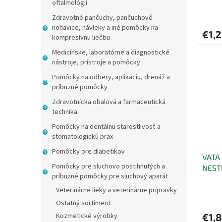
oftalmológii
v
Zdravotné pančuchy, pančuchové
nohavice, návleky a iné pomôcky na
€1,2
kompresívnu liečbu
Medicínske, laboratórne a diagnostické
nástroje, prístroje a pomôcky
Pomôcky na odbery, aplikáciu, drenáž a
príbuzné pomôcky
Zdravotnícka obalová a farmaceutická
technika
Pomôcky na dentálnu starostlivosť a
stomatologickú prax
Pomôcky pre diabetikov
VATA
Pomôcky pre sluchovo postihnutých a
NEST
príbuzné pomôcky pre sluchový aparát
Veterinárne lieky a veterinárne prípravky
Ostatný sortiment
Kozmetické výrobky
€1,