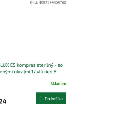
Kód:
4052199609768
LUX ES kompres sterilný - so
enými okrajmi 17 vlákien 8
ev (10x20 cm) 25x2 (50 ks)
Skladom
Do košíka
,24
O
v
l
á