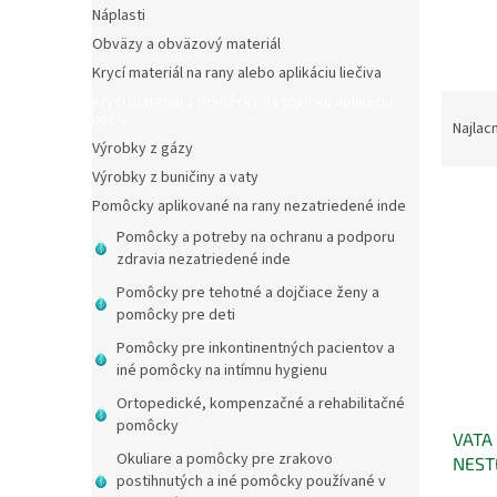
Náplasti
Obväzy a obväzový materiál
Krycí materiál na rany alebo aplikáciu liečiva
R
Krycí materiál a pomôcky na topickú aplikáciu
liečiv
a
Najlac
Výrobky z gázy
d
e
Výrobky z buničiny a vaty
V
n
Pomôcky aplikované na rany nezatriedené inde
ý
i
Pomôcky a potreby na ochranu a podporu
p
e
zdravia nezatriedené inde
i
p
Pomôcky pre tehotné a dojčiace ženy a
s
r
pomôcky pre deti
p
o
r
d
Pomôcky pre inkontinentných pacientov a
o
u
iné pomôcky na intímnu hygienu
d
k
Ortopedické, kompenzačné a rehabilitačné
u
t
pomôcky
VATA
k
o
Okuliare a pomôcky pre zrakovo
NEST
t
v
postihnutých a iné pomôcky používané v
o