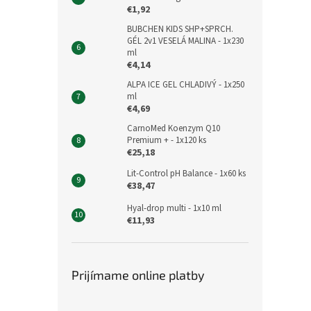
€1,92
BUBCHEN KIDS SHP+SPRCH.
GÉL 2v1 VESELÁ MALINA - 1x230
ml
€4,14
ALPA ICE GEL CHLADIVÝ - 1x250
ml
€4,69
CarnoMed Koenzym Q10
Premium + - 1x120 ks
€25,18
Lit-Control pH Balance - 1x60 ks
€38,47
Hyal-drop multi - 1x10 ml
€11,93
Prijímame online platby