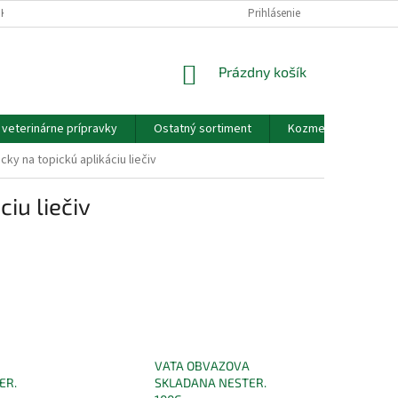
EKOV A ZDRAVOTNÍCKYCH POMÔCOK A VOP
Prihlásenie
GDPR - PODMIENKY OCHRANY
NÁKUPNÝ
Prázdny košík
KOŠÍK
a veterinárne prípravky
Ostatný sortiment
Kozmetické výrobky
cky na topickú aplikáciu liečiv
iu liečiv
VATA OBVAZOVA
ER.
SKLADANA NESTER.