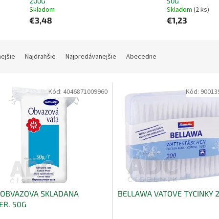
200G
50G
Skladom
Skladom
(2 ks)
€3,48
€1,23
nejšie
Najdrahšie
Najpredávanejšie
Abecedne
Kód:
4046871009960
Kód:
90013
 OBVAZOVA SKLADANA
BELLAWA VATOVE TYCINKY 
ER. 50G