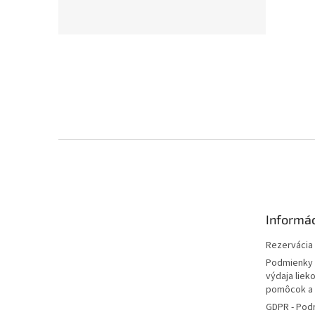
Z
á
p
ä
t
Informác
i
e
Rezervácia l
Podmienky 
výdaja liek
pomôcok a
GDPR - Pod