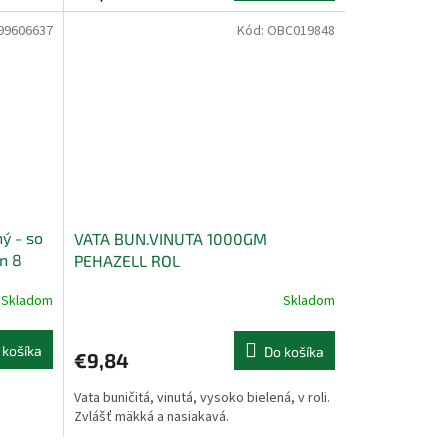
99606637
Kód:
OBC019848
ý - so
VATA BUN.VINUTA 1000GM
n 8
PEHAZELL ROL
 ks)
Skladom
Skladom
 košíka
Do košíka
€9,84
Vata buničitá, vinutá, vysoko bielená, v roli.
Zvlášť mäkká a nasiakavá.