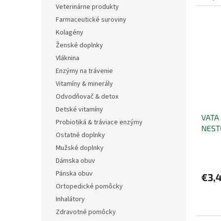
Veterinárne produkty
Farmaceutické suroviny
Kolagény
Ženské doplnky
Vláknina
Enzýmy na trávenie
Vitamíny & minerály
Odvodňovač & detox
Detské vitamíny
VATA
Probiotiká & tráviace enzýmy
NEST
Ostatné doplnky
Mužské doplnky
Dámska obuv
Pánska obuv
€3,
Ortopedické pomôcky
Inhalátory
Zdravotné pomôcky