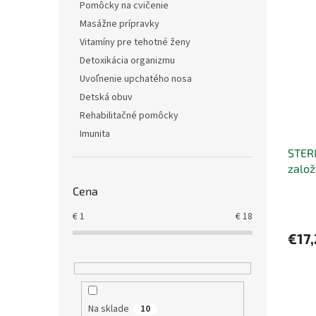
Pomôcky na cvičenie
Masážne prípravky
Vitamíny pre tehotné ženy
Detoxikácia organizmu
Uvoľnenie upchatého nosa
Detská obuv
Rehabilitačné pomôcky
Imunita
STERI
založ
vrsti
Cena
€
1
€
18
€17
Na sklade
10