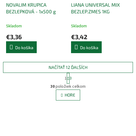
NOVALIM KRUPICA
LIANA UNIVERSAL MIX
BEZLEPKOVÁ - 1x500 g
BEZLEP.ZMES 1KG
Skladom
Skladom
€3,36
€3,42
Do košíka
Do košíka
NAČÍTAŤ 12 ĎALŠÍCH
S
1
3
t
O
r
30
položiek celkom
v
á
l
HORE
n
á
k
d
o
v
a
a
c
n
i
i
e
e
p