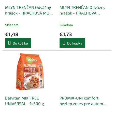
o
o
d
MLYN TRENČAN Odvážny
MLYN TRENČAN Odvážny
v
u
hrášok - HRACHOVÁ MÚKA
hrášok - HRACHOVÁ
k
- 1x500 g
KRUPICA - 1x500 g
t
Skladom
Skladom
o
€1,48
€1,73
v
Do košíka
Do košíka
Balviten MIX FREE
PROMIX-UNI komfort
UNIVERSAL - 1x500 g
bezlep.zmes pre autom.
pečenie - 1x400 g