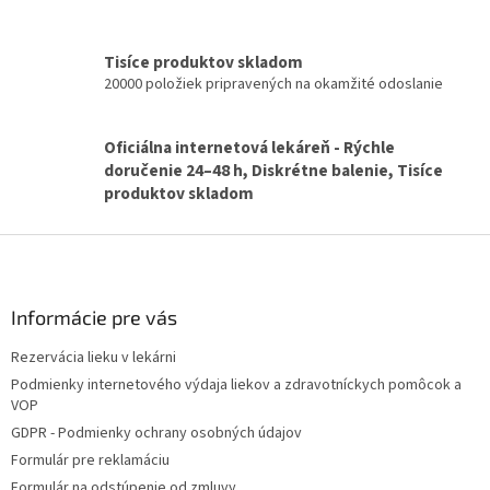
r
v
k
Tisíce produktov skladom
y
20000 položiek pripravených na okamžité odoslanie
v
ý
p
Oficiálna internetová lekáreň - Rýchle
i
doručenie 24–48 h, Diskrétne balenie, Tisíce
s
produktov skladom
u
Z
á
p
ä
Informácie pre vás
t
Rezervácia lieku v lekárni
i
Podmienky internetového výdaja liekov a zdravotníckych pomôcok a
e
VOP
GDPR - Podmienky ochrany osobných údajov
Formulár pre reklamáciu
Formulár na odstúpenie od zmluvy