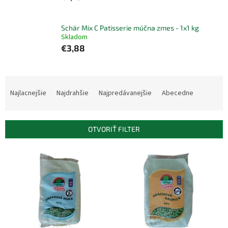
Schär Mix C Patisserie múčna zmes - 1x1 kg
Skladom
€3,88
R
a
Najlacnejšie
Najdrahšie
Najpredávanejšie
Abecedne
d
e
n
OTVORIŤ FILTER
i
e
V
p
ý
r
p
o
i
d
s
u
p
k
r
t