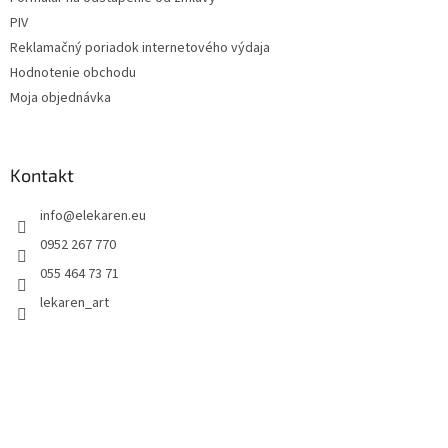
PIV
Reklamačný poriadok internetového výdaja
Hodnotenie obchodu
Moja objednávka
Kontakt
info
@
elekaren.eu
0952 267 770
055 464 73 71
lekaren_art