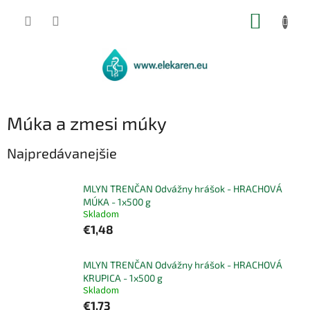
Prejsť
NÁKUP
na
obsah
KOŠÍK
Múka a zmesi múky
Najpredávanejšie
MLYN TRENČAN Odvážny hrášok - HRACHOVÁ
MÚKA - 1x500 g
Skladom
€1,48
MLYN TRENČAN Odvážny hrášok - HRACHOVÁ
KRUPICA - 1x500 g
Skladom
€1,73