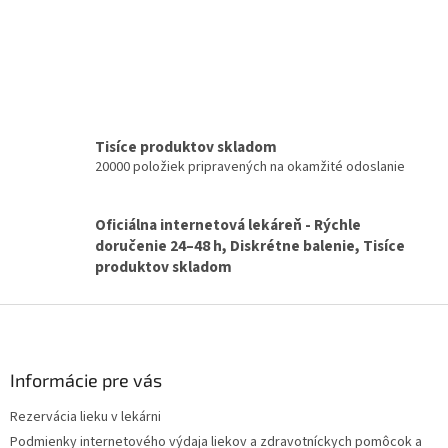
v
a
a
c
n
i
i
e
e
p
r
v
k
Tisíce produktov skladom
y
20000 položiek pripravených na okamžité odoslanie
v
ý
p
Oficiálna internetová lekáreň - Rýchle
i
doručenie 24–48 h, Diskrétne balenie, Tisíce
s
produktov skladom
u
Z
á
p
ä
Informácie pre vás
t
Rezervácia lieku v lekárni
i
Podmienky internetového výdaja liekov a zdravotníckych pomôcok a
e