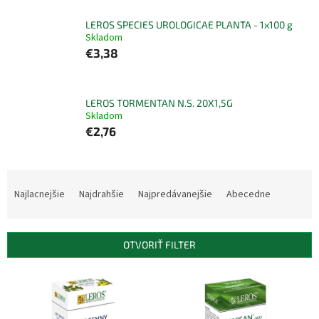
LEROS SPECIES UROLOGICAE PLANTA - 1x100 g
Skladom
€3,38
LEROS TORMENTAN N.S. 20X1,5G
Skladom
€2,76
R
a
Najlacnejšie
Najdrahšie
Najpredávanejšie
Abecedne
d
e
n
OTVORIŤ FILTER
i
e
V
p
ý
r
p
o