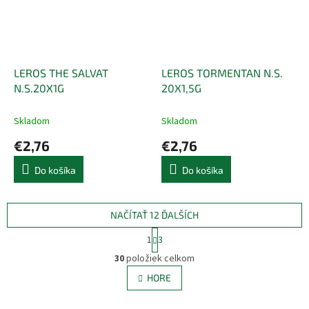
LEROS THE SALVAT
LEROS TORMENTAN N.S.
N.S.20X1G
20X1,5G
Skladom
Skladom
€2,76
€2,76
Do košíka
Do košíka
NAČÍTAŤ 12 ĎALŠÍCH
S
1
3
t
O
r
30
položiek celkom
v
á
l
HORE
n
á
k
d
o