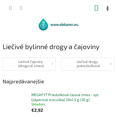
Prejsť
NÁKUP
na
obsah
KOŠÍK
Liečivé bylinné drogy a čajoviny
Liečivé čajoviny
Liečivé drogy
(drogové zmesi)
jednozložkové
Najpredávanejšie
MEGAFYT Priedušková čajová zmes - spc
(záparové vrecúška) 20x1,5 g (30 g)
Skladom
€2,92