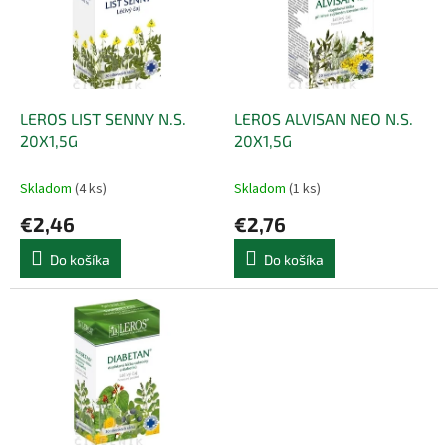
i
d
s
u
p
k
r
t
o
o
d
LEROS LIST SENNY N.S.
LEROS ALVISAN NEO N.S.
v
u
20X1,5G
20X1,5G
k
t
Skladom
(4 ks)
Skladom
(1 ks)
o
€2,46
€2,76
v
Do košíka
Do košíka