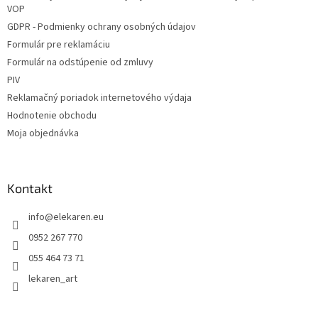
VOP
GDPR - Podmienky ochrany osobných údajov
Formulár pre reklamáciu
Formulár na odstúpenie od zmluvy
PIV
Reklamačný poriadok internetového výdaja
Hodnotenie obchodu
Moja objednávka
Kontakt
info
@
elekaren.eu
0952 267 770
055 464 73 71
lekaren_art