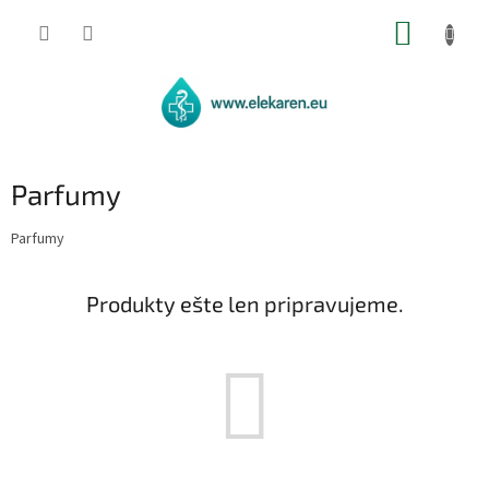
Prejsť
NÁKUP
na
obsah
KOŠÍK
Parfumy
Parfumy
Produkty ešte len pripravujeme.