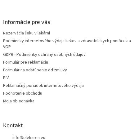
Z
á
p
ä
Informácie pre vás
t
Rezervácia lieku v lekárni
i
Podmienky internetového výdaja liekov a zdravotníckych pomôcok a
e
VOP
GDPR - Podmienky ochrany osobných údajov
Formulár pre reklamáciu
Formulár na odstúpenie od zmluvy
PIV
Reklamačný poriadok internetového výdaja
Hodnotenie obchodu
Moja objednávka
Kontakt
info
@
elekaren.eu