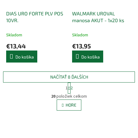
DIAS URO FORTE PLV POS
WALMARK UROVAL
10VR.
manosa AKUT - 1x20 ks
Skladom
Skladom
€13,44
€13,95
Do košíka
Do košíka
NAČÍTAŤ 8 ĎALŠÍCH
S
1
2
t
O
r
20
položiek celkom
v
á
l
HORE
n
á
k
d
o
v
a
a
c
n
i
i