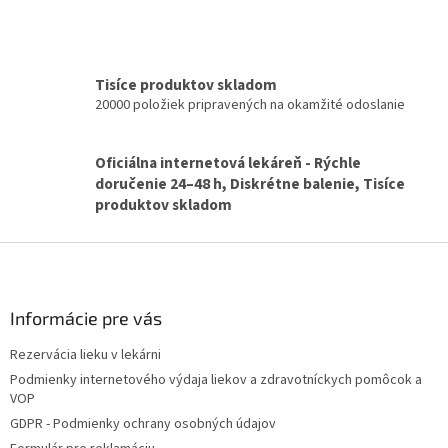
e
e
p
r
v
k
Tisíce produktov skladom
y
20000 položiek pripravených na okamžité odoslanie
v
ý
p
Oficiálna internetová lekáreň - Rýchle
i
doručenie 24–48 h, Diskrétne balenie, Tisíce
s
produktov skladom
u
Z
á
p
ä
Informácie pre vás
t
Rezervácia lieku v lekárni
i
Podmienky internetového výdaja liekov a zdravotníckych pomôcok a
e
VOP
GDPR - Podmienky ochrany osobných údajov