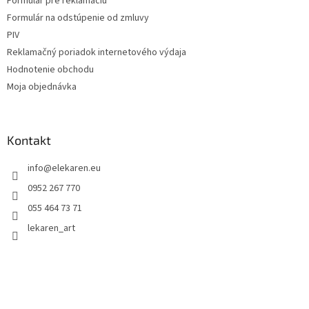
Formulár pre reklamáciu
Formulár na odstúpenie od zmluvy
PIV
Reklamačný poriadok internetového výdaja
Hodnotenie obchodu
Moja objednávka
Kontakt
info
@
elekaren.eu
0952 267 770
055 464 73 71
lekaren_art