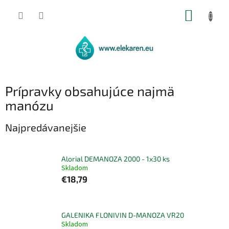
Prejsť
NÁKUP
na
obsah
KOŠÍK
Prípravky obsahujúce najmä
manózu
Najpredávanejšie
Alorial DEMANOZA 2000 - 1x30 ks
Skladom
€18,79
GALENIKA FLONIVIN D-MANOZA VR20
Skladom