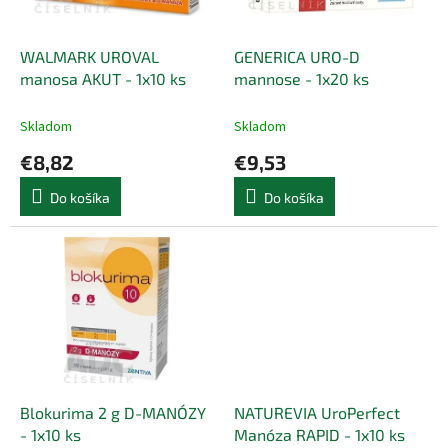
k
r
t
o
o
d
WALMARK UROVAL
GENERICA URO-D
v
u
manosa AKUT - 1x10 ks
mannose - 1x20 ks
k
t
Skladom
Skladom
o
€8,82
€9,53
v
Do košíka
Do košíka
Blokurima 2 g D-MANÓZY
NATUREVIA UroPerfect
- 1x10 ks
Manóza RAPID - 1x10 ks