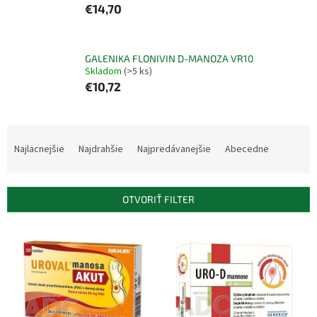
€14,70
GALENIKA FLONIVIN D-MANOZA VR10
Skladom
(>5 ks)
€10,72
R
a
Najlacnejšie
Najdrahšie
Najpredávanejšie
Abecedne
d
e
n
OTVORIŤ FILTER
i
e
V
p
ý
r
p
o
i
d
s
u
p