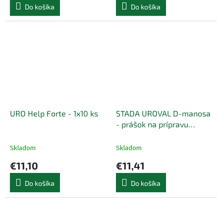
Do košíka
Do košíka
URO Help Forte - 1x10 ks
STADA UROVAL D-manosa
- prášok na prípravu
nápoja 1x15 vrecúšok
Skladom
Skladom
€11,10
€11,41
Do košíka
Do košíka