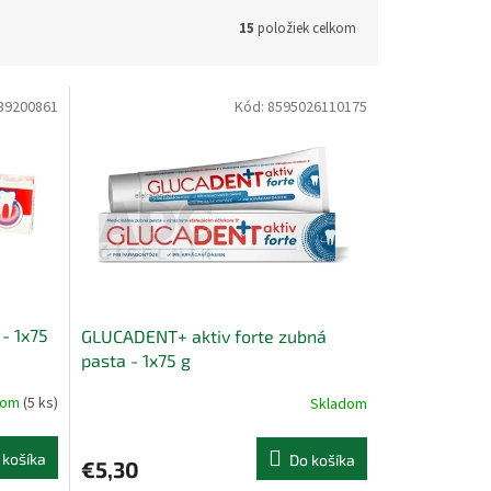
15
položiek celkom
39200861
Kód:
8595026110175
- 1x75
GLUCADENT+ aktiv forte zubná
pasta - 1x75 g
dom
(5 ks)
Skladom
 košíka
Do košíka
€5,30