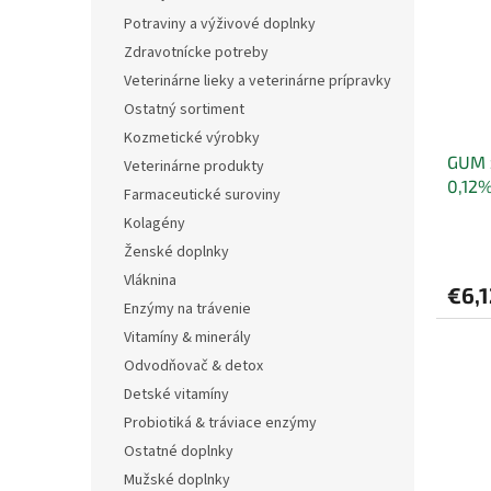
Potraviny a výživové doplnky
Zdravotnícke potreby
Veterinárne lieky a veterinárne prípravky
Ostatný sortiment
Kozmetické výrobky
GUM 
Veterinárne produkty
0,12%
Farmaceutické suroviny
Kolagény
Ženské doplnky
Vláknina
€6,1
Enzýmy na trávenie
Vitamíny & minerály
Odvodňovač & detox
Detské vitamíny
Probiotiká & tráviace enzýmy
Ostatné doplnky
Mužské doplnky