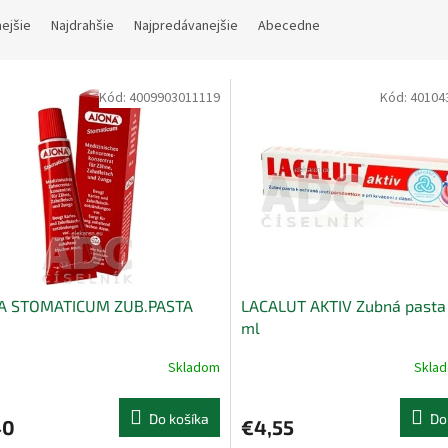
nejšie
Najdrahšie
Najpredávanejšie
Abecedne
Kód:
4009903011119
Kód:
40104
A STOMATICUM ZUB.PASTA
LACALUT AKTIV Zubná pasta 
ml
Skladom
Skla
Do košíka
Do
40
€4,55