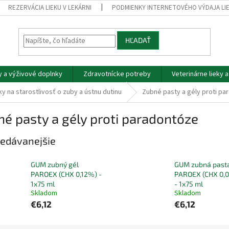
REZERVÁCIA LIEKU V LEKÁRNI
PODMIENKY INTERNETOVÉHO VÝDAJA LI
HĽADAŤ
y a výživové doplnky
Zdravotnícke potreby
Veterinárne lieky 
y na starostlivosť o zuby a ústnu dutinu
Zubné pasty a gély proti p
é pasty a gély proti paradontóze
edávanejšie
GUM zubný gél
GUM zubná past
PAROEX (CHX 0,12%) -
PAROEX (CHX 0,
1x75 ml
- 1x75 ml
Skladom
Skladom
€6,12
€6,12