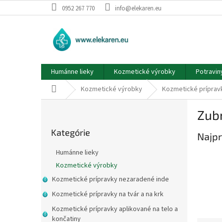
Prejsť
0952 267 770
info@elekaren.eu
na
obsah
Humánne lieky
Kozmetické výrobky
Potravin
Domov
Kozmetické výrobky
Kozmetické prípravk
B
Zubn
o
Preskočiť
č
Kategórie
kategórie
Najpr
n
ý
Humánne lieky
p
Kozmetické výrobky
a
Kozmetické prípravky nezaradené inde
n
e
Kozmetické prípravky na tvár a na krk
l
Kozmetické prípravky aplikované na telo a
končatiny