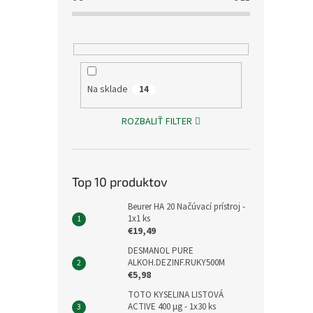
Na sklade
14
ROZBALIŤ FILTER
Top 10 produktov
Beurer HA 20 Načúvací prístroj -
1x1 ks
€19,49
DESMANOL PURE
ALKOH.DEZINF.RUKY500M
€5,98
TOTO KYSELINA LISTOVÁ
ACTIVE 400 μg - 1x30 ks