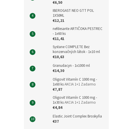
€6,50
IBEROGAST NEO GTT POL
1X50ML
€12,21
nefdesante ARTIČOKA PESTREC
- 1x60 ks
€11,41
Systane COMPLETE Bez
konzervačných látok - 1x10 ml
€10,63
Granudacyn - 1x1000 ml
€14,30
Oligovit Vitamín C 1000 mg -
1x60 ks
AKCIA 1+1 Zadarmo
€7,87
Oligovit Vitamín C 1000 mg -
1x30 ks
AKCIA 1+1 Zadarmo
€4,84
Elastic Joint Complex Broskyňa
€37