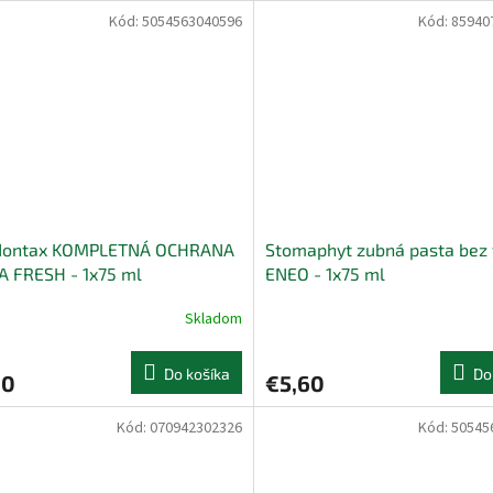
Kód:
5054563040596
Kód:
85940
dontax KOMPLETNÁ OCHRANA
Stomaphyt zubná pasta bez 
A FRESH - 1x75 ml
ENEO - 1x75 ml
Skladom
Do košíka
Do
60
€5,60
Kód:
070942302326
Kód:
50545