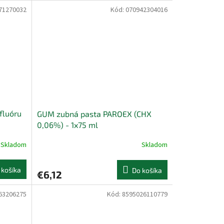
71270032
Kód:
070942304016
fluóru
GUM zubná pasta PAROEX (CHX
0,06%) - 1x75 ml
Skladom
Skladom
 košíka
Do košíka
€6,12
63206275
Kód:
8595026110779