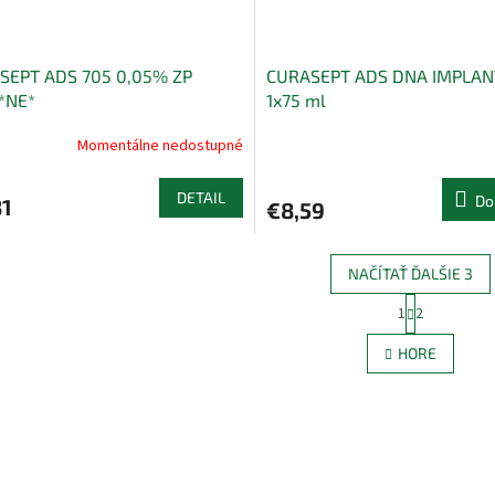
SEPT ADS 705 0,05% ZP
CURASEPT ADS DNA IMPLAN
*NE*
1x75 ml
Momentálne nedostupné
DETAIL
Do
81
€8,59
NAČÍTAŤ ĎALŠIE 3
S
1
2
O
t
r
v
HORE
á
l
n
á
k
d
o
a
v
c
a
i
n
e
i