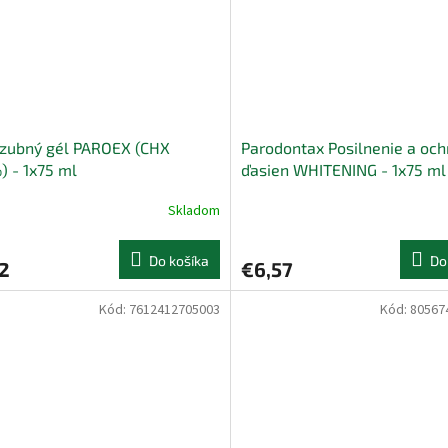
zubný gél PAROEX (CHX
Parodontax Posilnenie a oc
) - 1x75 ml
ďasien WHITENING - 1x75 ml
Skladom
Do košíka
Do
2
€6,57
Kód:
7612412705003
Kód:
80567