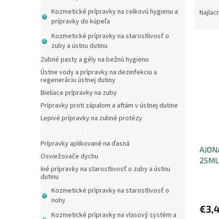
R
a
Kozmetické prípravky na celkovú hygienu a
Najlac
prípravky do kúpeľa
d
e
Kozmetické prípravky na starostlivosť o
V
n
zuby a ústnu dutinu
ý
i
Zubné pasty a gély na bežnú hygienu
p
e
Ústne vody a prípravky na dezinfekciu a
i
p
regeneráciu ústnej dutiny
s
r
Bieliace prípravky na zuby
p
o
Prípravky proti zápalom a aftám v ústnej dutine
r
d
o
Lepivé prípravky na zubné protézy
u
d
k
Zubné pasty a gély proti paradontóze
u
t
Prípravky aplikované na ďasná
AJON
k
o
Osviežovače dychu
25ML
t
v
Iné prípravky na starostlivosť o zuby a ústnu
o
dutinu
v
Kozmetické prípravky na starostlivosť o
nohy
€3,
Kozmetické prípravky na vlasový systém a