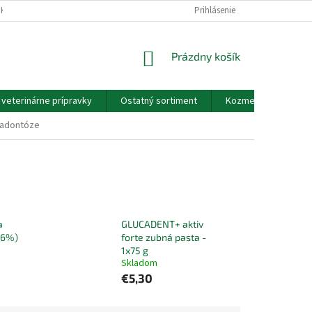
EKOV A ZDRAVOTNÍCKYCH POMÔCOK A VOP
Prihlásenie
GDPR - PODMIENKY OCHRANY
NÁKUPNÝ
Prázdny košík
KOŠÍK
a veterinárne prípravky
Ostatný sortiment
Kozmetické výrobky
aradontóze
a
GLUCADENT+ aktiv
06%)
forte zubná pasta -
1x75 g
Skladom
€5,30