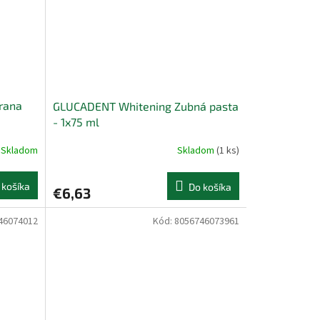
hrana
GLUCADENT Whitening Zubná pasta
- 1x75 ml
Skladom
Skladom
(1 ks)
 košíka
Do košíka
€6,63
46074012
Kód:
8056746073961