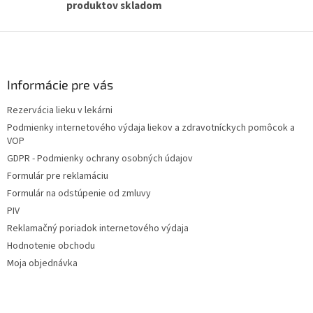
produktov skladom
p
i
Z
s
u
á
p
ä
Informácie pre vás
t
Rezervácia lieku v lekárni
i
Podmienky internetového výdaja liekov a zdravotníckych pomôcok a
e
VOP
GDPR - Podmienky ochrany osobných údajov
Formulár pre reklamáciu
Formulár na odstúpenie od zmluvy
PIV
Reklamačný poriadok internetového výdaja
Hodnotenie obchodu
Moja objednávka