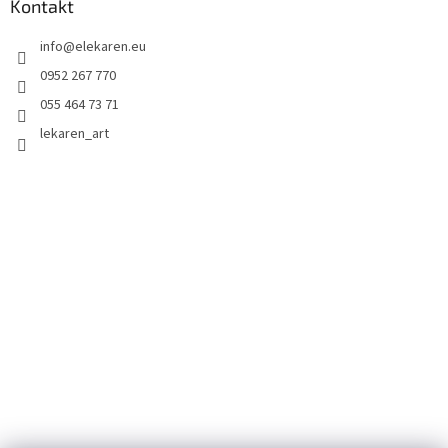
Kontakt
info
@
elekaren.eu
0952 267 770
055 464 73 71
lekaren_art