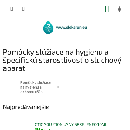
Prejsť
NÁKUP
na
obsah
KOŠÍK
Pomôcky slúžiace na hygienu a
špecifickú starostlivosť o sluchový
aparát
Pomôcky slúžiace
na hygienu a
ochranu uší a
vonkajšieho
zvukovodu
Najpredávanejšie
OTIC SOLUTION USNY SPREJ ENEO 10ML
Skladom