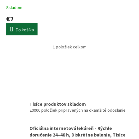
t
Skladom
o
€7
v
Do košíka
1
položiek celkom
O
v
l
á
d
a
c
i
e
p
Tisíce produktov skladom
r
20000 položiek pripravených na okamžité odoslanie
v
k
y
Oficiálna internetová lekáreň - Rýchle
v
doručenie 24–48 h, Diskrétne balenie, Tisíce
ý