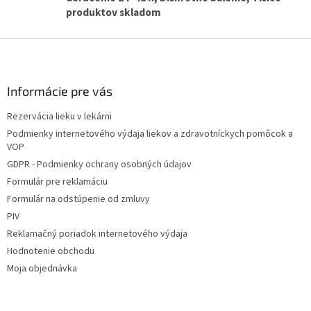
ý
produktov skladom
p
i
Z
s
u
á
p
ä
Informácie pre vás
t
Rezervácia lieku v lekárni
i
Podmienky internetového výdaja liekov a zdravotníckych pomôcok a
e
VOP
GDPR - Podmienky ochrany osobných údajov
Formulár pre reklamáciu
Formulár na odstúpenie od zmluvy
PIV
Reklamačný poriadok internetového výdaja
Hodnotenie obchodu
Moja objednávka