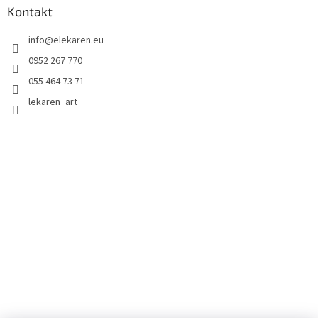
Kontakt
info
@
elekaren.eu
0952 267 770
055 464 73 71
lekaren_art