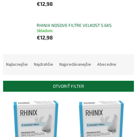
€12,98
RHINIX NOSOVE FILTRE VELKOST S 6KS
Skladom
€12,98
R
a
Najlacnejšie
Najdrahšie
Najpredávanejšie
Abecedne
d
e
n
OTVORIŤ FILTER
i
e
V
p
ý
r
p
o
i
d
s
u
p