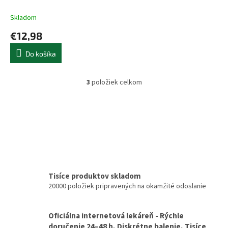
Skladom
€12,98
Do košíka
3
položiek celkom
O
v
l
á
d
a
c
i
e
p
Tisíce produktov skladom
r
20000 položiek pripravených na okamžité odoslanie
v
k
y
Oficiálna internetová lekáreň - Rýchle
v
doručenie 24–48 h, Diskrétne balenie, Tisíce