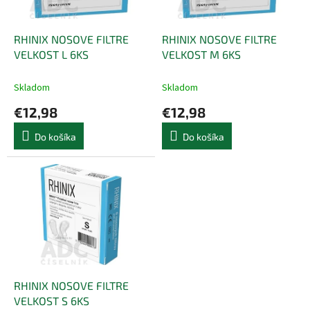
k
r
t
o
o
d
RHINIX NOSOVE FILTRE
RHINIX NOSOVE FILTRE
v
u
VELKOST L 6KS
VELKOST M 6KS
k
t
Skladom
Skladom
o
€12,98
€12,98
v
Do košíka
Do košíka
RHINIX NOSOVE FILTRE
VELKOST S 6KS