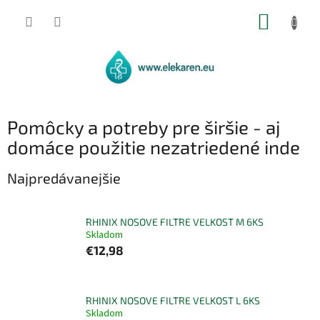
Prejsť
NÁKUP
na
obsah
KOŠÍK
Pomôcky a potreby pre širšie - aj
domáce použitie nezatriedené inde
Najpredávanejšie
RHINIX NOSOVE FILTRE VELKOST M 6KS
Skladom
€12,98
RHINIX NOSOVE FILTRE VELKOST L 6KS
Skladom