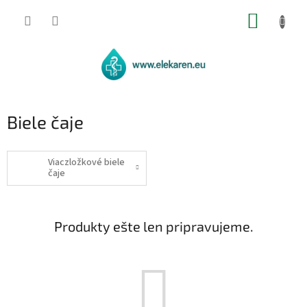
Prejsť
NÁKUP
na
obsah
KOŠÍK
Biele čaje
Viaczložkové biele
čaje
Produkty ešte len pripravujeme.