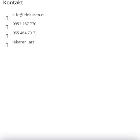
Kontakt
info
@
elekaren.eu
0952 267 770
055 464 73 71
lekaren_art