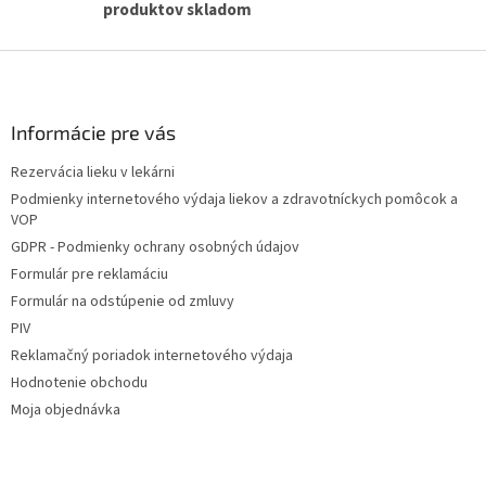
produktov skladom
Z
á
p
ä
Informácie pre vás
t
Rezervácia lieku v lekárni
i
Podmienky internetového výdaja liekov a zdravotníckych pomôcok a
e
VOP
GDPR - Podmienky ochrany osobných údajov
Formulár pre reklamáciu
Formulár na odstúpenie od zmluvy
PIV
Reklamačný poriadok internetového výdaja
Hodnotenie obchodu
Moja objednávka