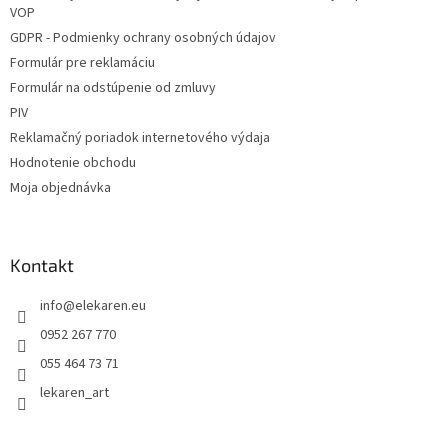
VOP
GDPR - Podmienky ochrany osobných údajov
Formulár pre reklamáciu
Formulár na odstúpenie od zmluvy
PIV
Reklamačný poriadok internetového výdaja
Hodnotenie obchodu
Moja objednávka
Kontakt
info
@
elekaren.eu
0952 267 770
055 464 73 71
lekaren_art