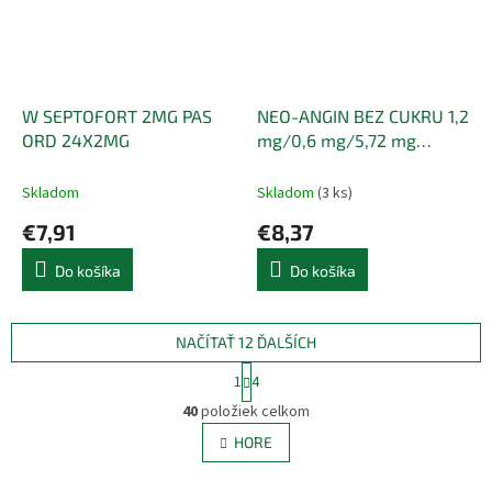
W SEPTOFORT 2MG PAS
NEO-ANGIN BEZ CUKRU 1,2
ORD 24X2MG
mg/0,6 mg/5,72 mg
pastilky - 1x24 ks
Skladom
Skladom
(3 ks)
€7,91
€8,37
Do košíka
Do košíka
NAČÍTAŤ 12 ĎALŠÍCH
S
1
4
t
O
r
40
položiek celkom
v
á
l
HORE
n
á
k
d
o