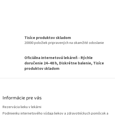
v
a
a
c
n
i
i
e
e
p
r
v
k
Tisíce produktov skladom
y
20000 položiek pripravených na okamžité odoslanie
v
ý
p
Oficiálna internetová lekáreň - Rýchle
i
doručenie 24–48 h, Diskrétne balenie, Tisíce
s
produktov skladom
u
Z
á
p
ä
Informácie pre vás
t
Rezervácia lieku v lekárni
i
Podmienky internetového výdaja liekov a zdravotníckych pomôcok a
e