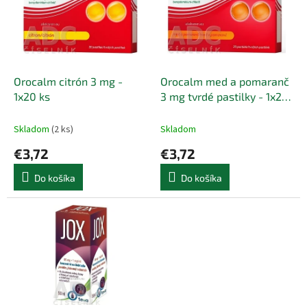
i
d
s
u
p
k
r
t
o
o
d
Orocalm citrón 3 mg -
Orocalm med a pomaranč
v
u
1x20 ks
3 mg tvrdé pastilky - 1x20
k
ks
t
Skladom
(2 ks)
Skladom
o
€3,72
€3,72
v
Do košíka
Do košíka