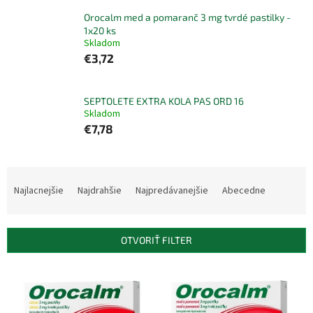
Orocalm med a pomaranč 3 mg tvrdé pastilky -
1x20 ks
Skladom
€3,72
SEPTOLETE EXTRA KOLA PAS ORD 16
Skladom
€7,78
R
a
Najlacnejšie
Najdrahšie
Najpredávanejšie
Abecedne
d
e
n
OTVORIŤ FILTER
i
e
V
p
ý
r
p
o