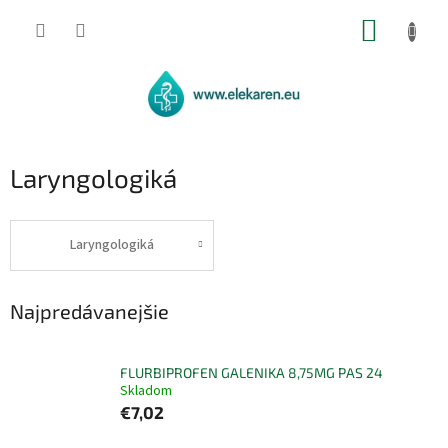
Prejsť
NÁKUP
na
obsah
KOŠÍK
Laryngologiká
Laryngologiká
Najpredávanejšie
FLURBIPROFEN GALENIKA 8,75MG PAS 24
Skladom
€7,02