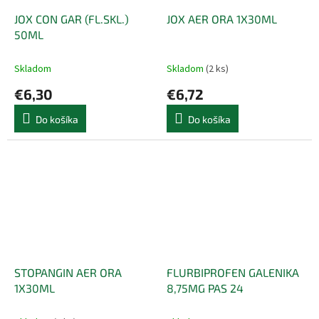
JOX CON GAR (FL.SKL.)
JOX AER ORA 1X30ML
50ML
Skladom
Skladom
(2 ks)
€6,30
€6,72
Do košíka
Do košíka
STOPANGIN AER ORA
FLURBIPROFEN GALENIKA
1X30ML
8,75MG PAS 24