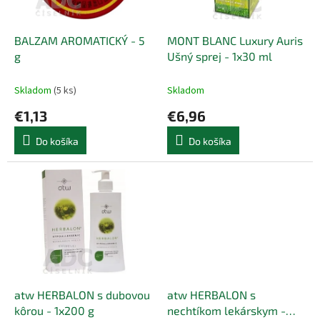
k
r
t
o
o
d
BALZAM AROMATICKÝ - 5
MONT BLANC Luxury Auris
v
u
g
Ušný sprej - 1x30 ml
k
t
Skladom
(5 ks)
Skladom
o
€1,13
€6,96
v
Do košíka
Do košíka
atw HERBALON s dubovou
atw HERBALON s
kôrou - 1x200 g
nechtíkom lekárskym -