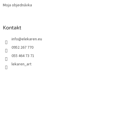
Moja objednávka
Kontakt
info
@
elekaren.eu
0952 267 770
055 464 73 71
lekaren_art