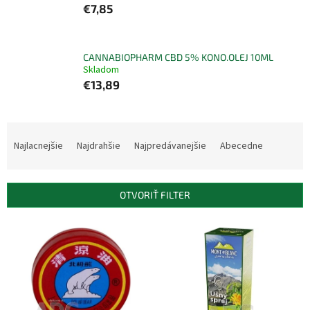
€7,85
CANNABIOPHARM CBD 5% KONO.OLEJ 10ML
Skladom
€13,89
R
a
Najlacnejšie
Najdrahšie
Najpredávanejšie
Abecedne
d
e
n
OTVORIŤ FILTER
i
e
V
p
ý
r
p
o
i
d
s
u
p