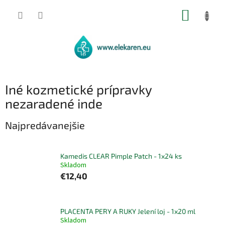
Prejsť
NÁKUP
na
obsah
KOŠÍK
Iné kozmetické prípravky
nezaradené inde
Najpredávanejšie
Kamedis CLEAR Pimple Patch - 1x24 ks
Skladom
€12,40
PLACENTA PERY A RUKY Jelení loj - 1x20 ml
Skladom