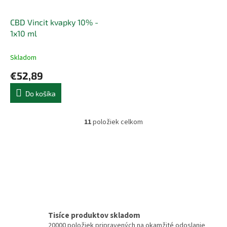
CBD Vincit kvapky 10% -
1x10 ml
Skladom
€52,89
Do košíka
11
položiek celkom
O
v
l
á
d
a
c
i
e
p
Tisíce produktov skladom
r
20000 položiek pripravených na okamžité odoslanie