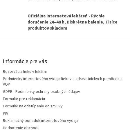
v
k
y
Oficiálna internetová lekáreň - Rýchle
v
doručenie 24–48 h, Diskrétne balenie, Tisíce
ý
produktov skladom
p
i
Z
s
u
á
p
ä
Informácie pre vás
t
Rezervácia lieku v lekárni
i
Podmienky internetového výdaja liekov a zdravotníckych pomôcok a
e
VOP
GDPR - Podmienky ochrany osobných údajov
Formulár pre reklamáciu
Formulár na odstúpenie od zmluvy
PIV
Reklamačný poriadok internetového výdaja
Hodnotenie obchodu