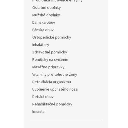
Probiotiká & tráviace enzýmy
Ostatné doplnky
Mužské doplnky
Dámska obuv
Pánska obuv
Ortopedické pomôcky
Inhalátory
Zdravotné pomôcky
Pomôcky na cvičenie
Masážne prípravky
Vitamíny pre tehotné ženy
Detoxikácia organizmu
Uvoľnenie upchatého nosa
Detská obuv
Rehabilitačné pomôcky
Imunita