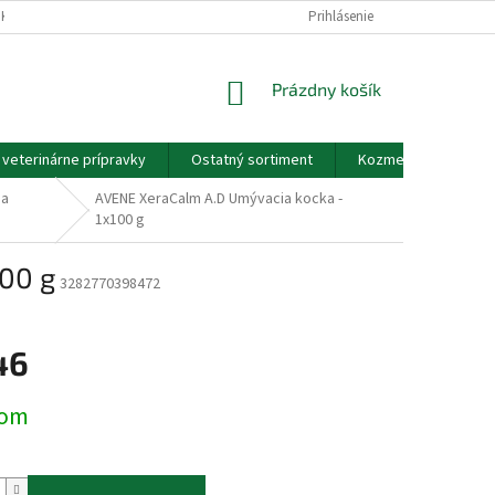
EKOV A ZDRAVOTNÍCKYCH POMÔCOK A VOP
Prihlásenie
GDPR - PODMIENKY OCHRANY
NÁKUPNÝ
Prázdny košík
KOŠÍK
a veterinárne prípravky
Ostatný sortiment
Kozmetické výrobky
 a
AVENE XeraCalm A.D Umývacia kocka -
1x100 g
00 g
3282770398472
e
46
ová
dom