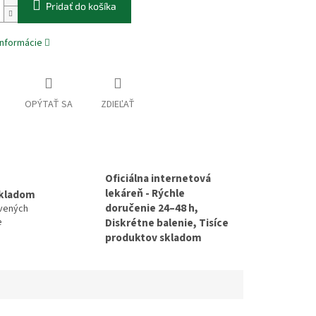
Pridať do košíka
informácie
OPÝTAŤ SA
ZDIEĽAŤ
Oficiálna internetová
lekáreň - Rýchle
skladom
doručenie 24–48 h,
avených
e
Diskrétne balenie, Tisíce
produktov skladom