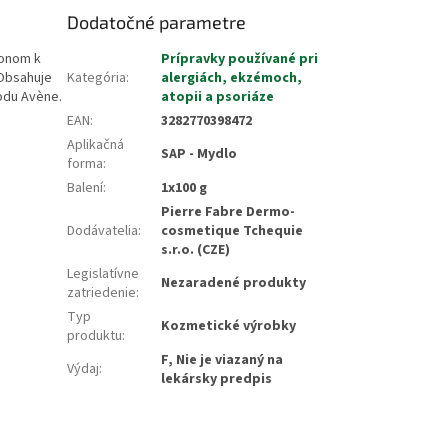
Dodatočné parametre
lonom k
Prípravky používané pri
 Obsahuje
Kategória
:
alergiách, ekzémoch,
vodu Avène.
atopii a psoriáze
EAN
:
3282770398472
Aplikačná
SAP - Mydlo
forma
:
Balení
:
1x100 g
Pierre Fabre Dermo-
Dodávatelia
:
cosmetique Tchequie
s.r.o. (CZE)
Legislatívne
Nezaradené produkty
zatriedenie
:
Typ
Kozmetické výrobky
produktu
:
F, Nie je viazaný na
Výdaj
:
lekársky predpis