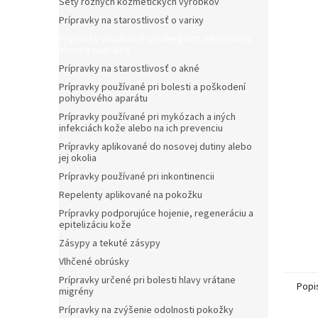
Sety rôznych kozmetických výrobkov
Prípravky na starostlivosť o varixy
Prípravky používané pri alergiách, ekzémoch,
atopii a psoriáze
Prípravky na starostlivosť o akné
Prípravky používané pri bolesti a poškodení
pohybového aparátu
Prípravky používané pri mykózach a iných
infekciách kože alebo na ich prevenciu
Prípravky aplikované do nosovej dutiny alebo
jej okolia
Prípravky používané pri inkontinencii
Repelenty aplikované na pokožku
Prípravky podporujúce hojenie, regeneráciu a
epitelizáciu kože
Zásypy a tekuté zásypy
Vlhčené obrúsky
Prípravky určené pri bolesti hlavy vrátane
Popi
migrény
Prípravky na zvýšenie odolnosti pokožky