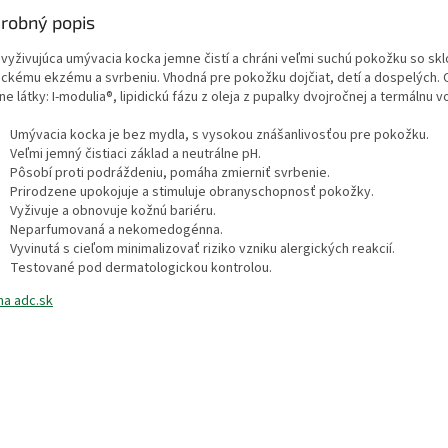
robný popis
a vyživujúca umývacia kocka jemne čistí a chráni veľmi suchú pokožku so sk
ickému ekzému a svrbeniu. Vhodná pre pokožku dojčiat, detí a dospelých.
ne látky: I-modulia®, lipidickú fázu z oleja z pupalky dvojročnej a termálnu 
Umývacia kocka je bez mydla, s vysokou znášanlivosťou pre pokožku.
Veľmi jemný čistiaci základ a neutrálne pH.
Pôsobí proti podráždeniu, pomáha zmierniť svrbenie.
Prirodzene upokojuje a stimuluje obranyschopnosť pokožky.
Vyživuje a obnovuje kožnú bariéru.
Neparfumovaná a nekomedogénna.
Vyvinutá s cieľom minimalizovať riziko vzniku alergických reakcií.
Testované pod dermatologickou kontrolou.
na adc.sk