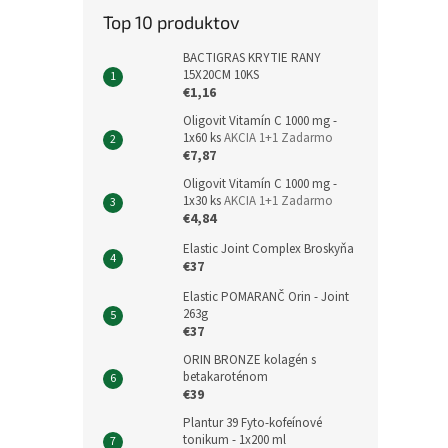
Top 10 produktov
BACTIGRAS KRYTIE RANY
15X20CM 10KS
€1,16
Oligovit Vitamín C 1000 mg -
1x60 ks
AKCIA 1+1 Zadarmo
€7,87
Oligovit Vitamín C 1000 mg -
1x30 ks
AKCIA 1+1 Zadarmo
€4,84
Elastic Joint Complex Broskyňa
€37
Elastic POMARANČ Orin - Joint
263g
€37
ORIN BRONZE kolagén s
betakaroténom
€39
Plantur 39 Fyto-kofeínové
tonikum - 1x200 ml