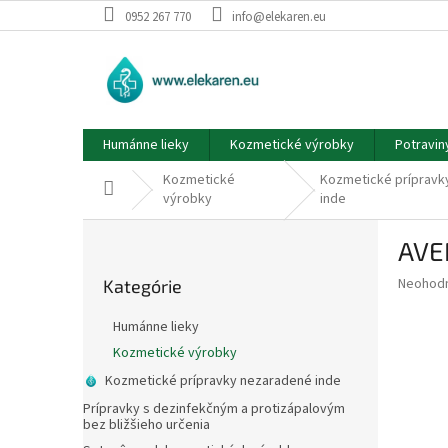
Prejsť
0952 267 770
info@elekaren.eu
na
obsah
Humánne lieky
Kozmetické výrobky
Potravin
Kozmetické
Kozmetické prípravk
Domov
výrobky
inde
B
AVE
o
Preskočiť
č
Priemer
Neohod
Kategórie
kategórie
n
hodnote
ý
produkt
Humánne lieky
p
je
Kozmetické výrobky
0,0
a
z
Kozmetické prípravky nezaradené inde
n
5
e
Prípravky s dezinfekčným a protizápalovým
hviezdič
bez bližšieho určenia
l