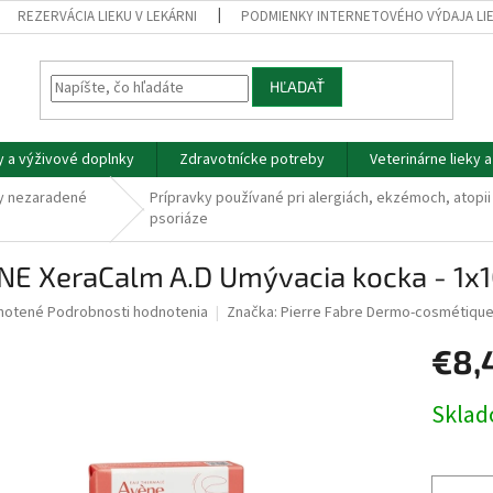
REZERVÁCIA LIEKU V LEKÁRNI
PODMIENKY INTERNETOVÉHO VÝDAJA LI
HĽADAŤ
y a výživové doplnky
Zdravotnícke potreby
Veterinárne lieky 
y nezaradené
Prípravky používané pri alergiách, ekzémoch, atopii
psoriáze
NE XeraCalm A.D Umývacia kocka - 1x1
né
notené
Podrobnosti hodnotenia
Značka:
Pierre Fabre Dermo-cosmétiqu
nie
€8,
u
Jednotk
Skla
cena:
iek.