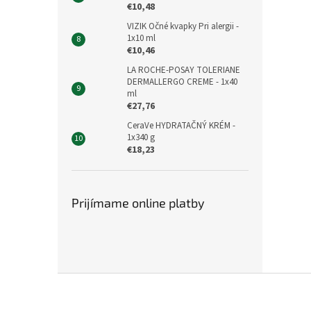
€10,48
VIZIK Očné kvapky Pri alergii -
1x10 ml
€10,46
LA ROCHE-POSAY TOLERIANE
DERMALLERGO CREME - 1x40
ml
€27,76
CeraVe HYDRATAČNÝ KRÉM -
1x340 g
€18,23
Prijímame online platby
Z
á
p