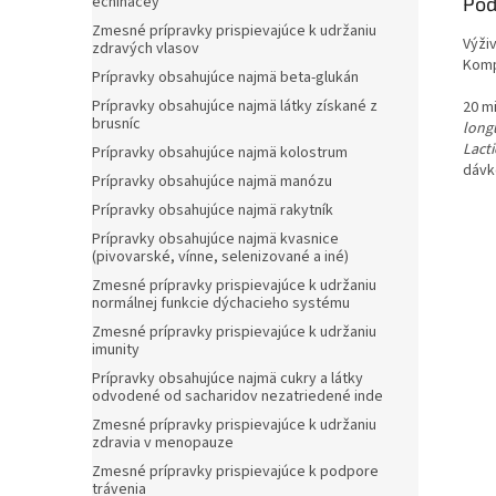
Pod
echinacey
Zmesné prípravky prispievajúce k udržaniu
Výži
zdravých vlasov
Komp
Prípravky obsahujúce najmä beta-glukán
Prípravky obsahujúce najmä látky získané z
20 mi
brusníc
longu
Lact
Prípravky obsahujúce najmä kolostrum
dáv
Prípravky obsahujúce najmä manózu
Prípravky obsahujúce najmä rakytník
Prípravky obsahujúce najmä kvasnice
(pivovarské, vínne, selenizované a iné)
Zmesné prípravky prispievajúce k udržaniu
normálnej funkcie dýchacieho systému
Zmesné prípravky prispievajúce k udržaniu
imunity
Prípravky obsahujúce najmä cukry a látky
odvodené od sacharidov nezatriedené inde
Zmesné prípravky prispievajúce k udržaniu
zdravia v menopauze
Zmesné prípravky prispievajúce k podpore
trávenia