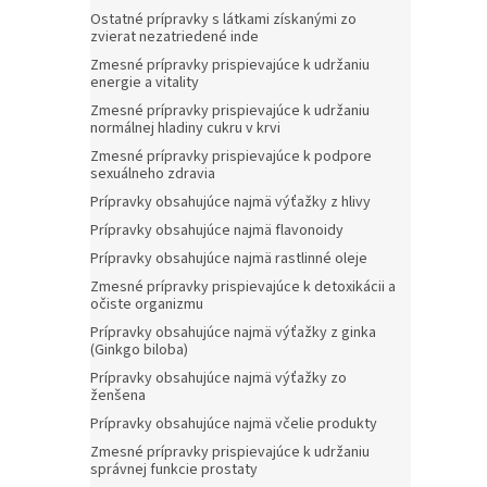
Ostatné prípravky s látkami získanými zo
zvierat nezatriedené inde
Zmesné prípravky prispievajúce k udržaniu
energie a vitality
Zmesné prípravky prispievajúce k udržaniu
normálnej hladiny cukru v krvi
Zmesné prípravky prispievajúce k podpore
sexuálneho zdravia
Prípravky obsahujúce najmä výťažky z hlivy
Prípravky obsahujúce najmä flavonoidy
Prípravky obsahujúce najmä rastlinné oleje
Zmesné prípravky prispievajúce k detoxikácii a
očiste organizmu
Prípravky obsahujúce najmä výťažky z ginka
(Ginkgo biloba)
Prípravky obsahujúce najmä výťažky zo
ženšena
Prípravky obsahujúce najmä včelie produkty
Zmesné prípravky prispievajúce k udržaniu
správnej funkcie prostaty