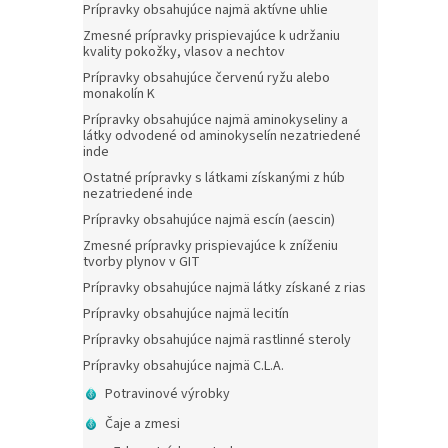
Prípravky obsahujúce najmä aktívne uhlie
Zmesné prípravky prispievajúce k udržaniu
kvality pokožky, vlasov a nechtov
Prípravky obsahujúce červenú ryžu alebo
monakolín K
Prípravky obsahujúce najmä aminokyseliny a
látky odvodené od aminokyselín nezatriedené
inde
Ostatné prípravky s látkami získanými z húb
nezatriedené inde
Prípravky obsahujúce najmä escín (aescin)
Zmesné prípravky prispievajúce k zníženiu
tvorby plynov v GIT
Prípravky obsahujúce najmä látky získané z rias
Prípravky obsahujúce najmä lecitín
Prípravky obsahujúce najmä rastlinné steroly
Prípravky obsahujúce najmä C.L.A.
Potravinové výrobky
Čaje a zmesi