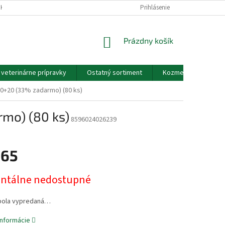
EKOV A ZDRAVOTNÍCKYCH POMÔCOK A VOP
Prihlásenie
GDPR - PODMIENKY OCHRANY
NÁKUPNÝ
Prázdny košík
KOŠÍK
a veterinárne prípravky
Ostatný sortiment
Kozmetické výrobky
0+20 (33% zadarmo) (80 ks)
mo) (80 ks)
8596024026239
,65
ová
tálne nedostupné
bola vypredaná…
informácie