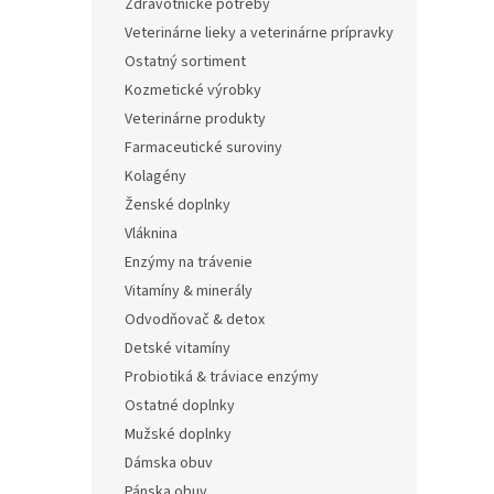
Zdravotnícke potreby
Veterinárne lieky a veterinárne prípravky
Ostatný sortiment
Kozmetické výrobky
Veterinárne produkty
Farmaceutické suroviny
Kolagény
Ženské doplnky
Vláknina
Enzýmy na trávenie
Vitamíny & minerály
Odvodňovač & detox
Detské vitamíny
Probiotiká & tráviace enzýmy
Ostatné doplnky
Mužské doplnky
Dámska obuv
Pánska obuv