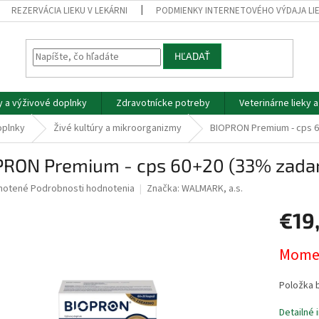
REZERVÁCIA LIEKU V LEKÁRNI
PODMIENKY INTERNETOVÉHO VÝDAJA LI
HĽADAŤ
y a výživové doplnky
Zdravotnícke potreby
Veterinárne lieky 
oplnky
Živé kultúry a mikroorganizmy
BIOPRON Premium - cps 6
PRON Premium - cps 60+20 (33% zadar
né
notené
Podrobnosti hodnotenia
Značka:
WALMARK, a.s.
nie
€19
u
Jednotk
Momen
cena:
iek.
Položka 
Detailné 