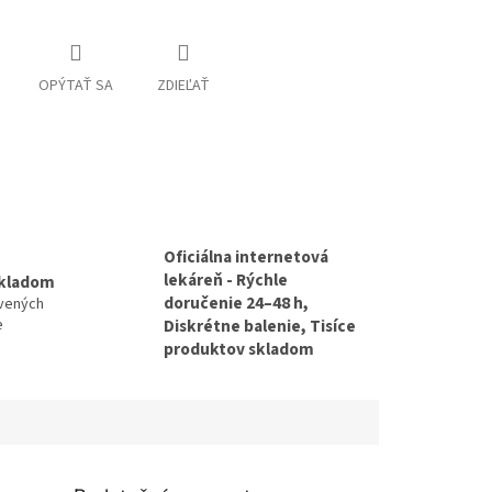
OPÝTAŤ SA
ZDIEĽAŤ
Oficiálna internetová
lekáreň - Rýchle
skladom
doručenie 24–48 h,
avených
e
Diskrétne balenie, Tisíce
produktov skladom