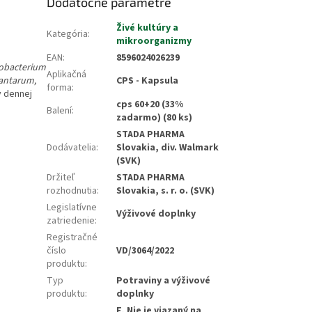
Dodatočné parametre
Živé kultúry a
Kategória
:
mikroorganizmy
EAN
:
8596024026239
dobacterium
Aplikačná
lantarum,
CPS - Kapsula
forma
:
v dennej
cps 60+20 (33%
Balení
:
zadarmo) (80 ks)
STADA PHARMA
Dodávatelia
:
Slovakia, div. Walmark
(SVK)
Držiteľ
STADA PHARMA
rozhodnutia
:
Slovakia, s. r. o. (SVK)
Legislatívne
Výživové doplnky
zatriedenie
:
Registračné
číslo
VD/3064/2022
produktu
:
Typ
Potraviny a výživové
produktu
:
doplnky
F, Nie je viazaný na