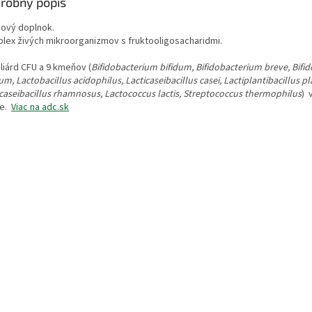
robný popis
vový doplnok.
lex živých mikroorganizmov s fruktooligosacharidmi.
liárd CFU a 9 kmeňov (
Bifidobacterium bifidum, Bifidobacterium breve, Bifi
m, Lactobacillus acidophilus, Lacticaseibacillus casei, Lactiplantibacillus p
icaseibacillus rhamnosus, Lactococcus lactis, Streptococcus thermophilus
) 
ke.
Viac na adc.sk