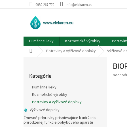
Prejsť
0952 267 770
info@elekaren.eu
na
obsah
Humánne lieky
Kozmetické výrobky
Potravin
Domov
Potraviny a výživové doplnky
Výživové d
B
BIO
o
Preskočiť
č
Priemer
Neohod
Kategórie
kategórie
n
hodnote
ý
produkt
Humánne lieky
p
je
Kozmetické výrobky
0,0
a
z
Potraviny a výživové doplnky
n
5
e
Výživové doplnky
hviezdič
l
Zmesné prípravky prispievajúce k udržaniu
prirodzenej funkcie pohybového aparátu