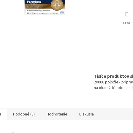
TLAČ
Tisíce produktov 
20000 položiek pripr
na okamžité odoslani
s
Podobné (8)
Hodnotenie
Diskusia