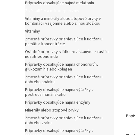
Prípravky obsahujúce najmä melatonín
Živé kultúry a mikroorganizmy
Vitamíny a minerály alebo stopové prvky v
kombinácii vzájomne alebo s inou zložkou
Vitamíny
Zmesné prípravky prispievajúce k udržaniu
pamäti a koncentrácie
Ostatné prípravky s látkami získanými z rastlín
nezatriedené inde
Prípravky obsahujúce najmä chondroitín,
glukozamín alebo kolagén
Zmesné prípravky prispievajúce k udržaniu
dobrého spánku
Prípravky obsahujúce najmä výťažky z
pestreca mariánskeho
Prípravky obsahujúce najmä enzýmy
Minerály alebo stopové prvky
Popi
Zmesné prípravky prispievajúce k udržaniu
dobrého zraku
Prípravky obsahujúce najmä výťažky z