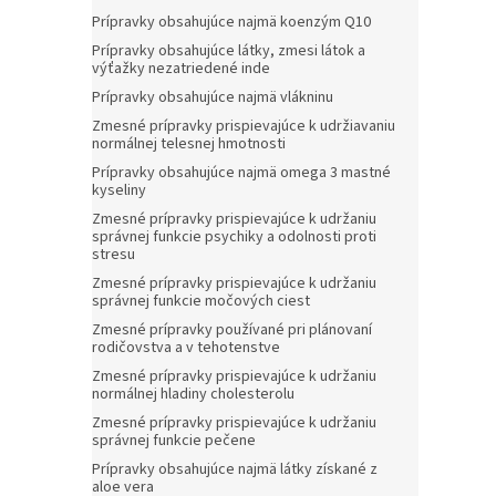
Prípravky obsahujúce najmä koenzým Q10
Prípravky obsahujúce látky, zmesi látok a
výťažky nezatriedené inde
Prípravky obsahujúce najmä vlákninu
Zmesné prípravky prispievajúce k udržiavaniu
normálnej telesnej hmotnosti
Prípravky obsahujúce najmä omega 3 mastné
kyseliny
Zmesné prípravky prispievajúce k udržaniu
správnej funkcie psychiky a odolnosti proti
stresu
Zmesné prípravky prispievajúce k udržaniu
správnej funkcie močových ciest
Zmesné prípravky používané pri plánovaní
rodičovstva a v tehotenstve
Zmesné prípravky prispievajúce k udržaniu
normálnej hladiny cholesterolu
Zmesné prípravky prispievajúce k udržaniu
správnej funkcie pečene
Prípravky obsahujúce najmä látky získané z
aloe vera