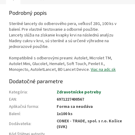
Podrobný popis
Sterilné lancety do odberového pera, veľkosť 28G, 100 ks v
balení. Pre vlastné testovanie a odborné použitie.
Lancety slúžia na získanie kvapky krvi na následnú analýzu
hladiny cukru v krvi, sú sterilné a sú určené výhradne na
jednorazové použitie.
Kompatibilné s odberovými preami: Autolet, Microlet TM,
Autolet Mini, Glucolet, Hemalet, Soft Touch, Penlet II.,
Monojecto, AutoletLancet, BD Lancet Device.
Viac na adc.sk
Dodatočné parametre
Kategória
:
Zdravotnícke potreby
EAN
:
6971227400567
Aplikačná forma
:
Forma sa neudáva
Balení
:
1x100 ks
CONEX - TRADE, spol. s r.o. Košice
Dodávatelia
:
(SVK)
Kód štátnej autority