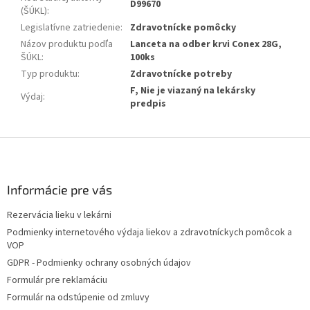
D99670
(ŠÚKL)
:
Legislatívne zatriedenie
:
Zdravotnícke pomôcky
Názov produktu podľa
Lanceta na odber krvi Conex 28G,
ŠÚKL
:
100ks
Typ produktu
:
Zdravotnícke potreby
F, Nie je viazaný na lekársky
Výdaj
:
predpis
Z
á
p
ä
Informácie pre vás
t
Rezervácia lieku v lekárni
i
Podmienky internetového výdaja liekov a zdravotníckych pomôcok a
e
VOP
GDPR - Podmienky ochrany osobných údajov
Formulár pre reklamáciu
Formulár na odstúpenie od zmluvy