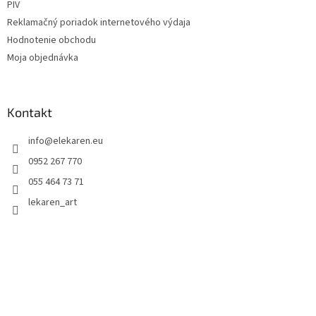
PIV
Reklamačný poriadok internetového výdaja
Hodnotenie obchodu
Moja objednávka
Kontakt
info
@
elekaren.eu
0952 267 770
055 464 73 71
lekaren_art