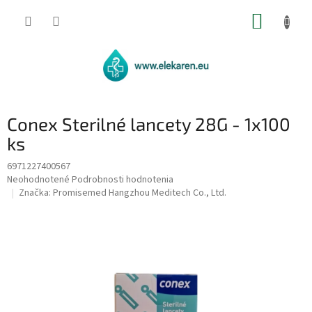
Prejsť
NÁKUP
na
obsah
KOŠÍK
Conex Sterilné lancety 28G - 1x100
ks
6971227400567
Priemerné
Neohodnotené
Podrobnosti hodnotenia
hodnotenie
Značka:
Promisemed Hangzhou Meditech Co., Ltd.
produktu
je
0,0
z
5
hviezdičiek.