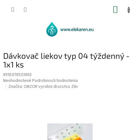
Prejsť
NÁKUP
na
obsah
KOŠÍK
Dávkovač liekov typ 04 týždenný -
1x1 ks
8591078533863
Priemerné
Neohodnotené
Podrobnosti hodnotenia
hodnotenie
Značka:
OBZOR vyrobni druzstvo Zlin
produktu
je
0,0
z
5
hviezdičiek.