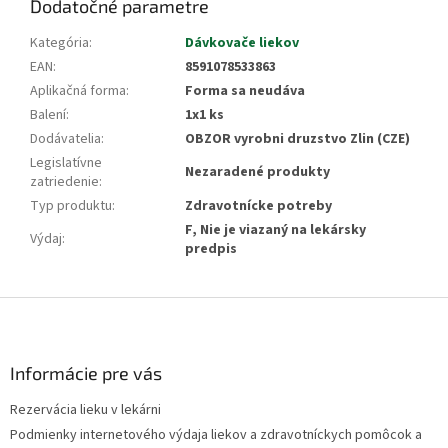
Dodatočné parametre
Kategória
:
Dávkovače liekov
EAN
:
8591078533863
Aplikačná forma
:
Forma sa neudáva
Balení
:
1x1 ks
Dodávatelia
:
OBZOR vyrobni druzstvo Zlin (CZE)
Legislatívne
Nezaradené produkty
zatriedenie
:
Typ produktu
:
Zdravotnícke potreby
F, Nie je viazaný na lekársky
Výdaj
:
predpis
Z
á
p
ä
Informácie pre vás
t
Rezervácia lieku v lekárni
i
Podmienky internetového výdaja liekov a zdravotníckych pomôcok a
e