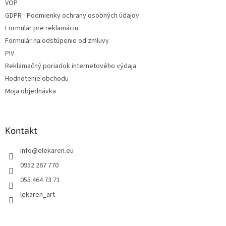
VOP
GDPR - Podmienky ochrany osobných údajov
Formulár pre reklamáciu
Formulár na odstúpenie od zmluvy
PIV
Reklamačný poriadok internetového výdaja
Hodnotenie obchodu
Moja objednávka
Kontakt
info
@
elekaren.eu
0952 267 770
055 464 73 71
lekaren_art