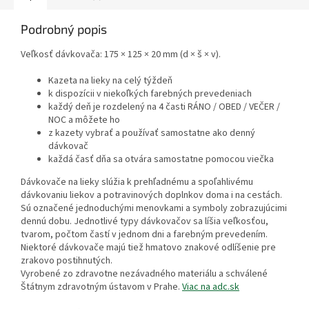
Podrobný popis
Veľkosť dávkovača: 175 × 125 × 20 mm (d × š × v).
Kazeta na lieky na celý týždeň
k dispozícii v niekoľkých farebných prevedeniach
každý deň je rozdelený na 4 časti RÁNO / OBED / VEČER /
NOC a môžete ho
z kazety vybrať a používať samostatne ako denný
dávkovač
každá časť dňa sa otvára samostatne pomocou viečka
Dávkovače na lieky slúžia k prehľadnému a spoľahlivému
dávkovaniu liekov a potravinových doplnkov doma i na cestách.
Sú označené jednoduchými menovkami a symboly zobrazujúcimi
dennú dobu. Jednotlivé typy dávkovačov sa líšia veľkosťou,
tvarom, počtom častí v jednom dni a farebným prevedením.
Niektoré dávkovače majú tiež hmatovo znakové odlíšenie pre
zrakovo postihnutých.
Vyrobené zo zdravotne nezávadného materiálu a schválené
Štátnym zdravotným ústavom v Prahe.
Viac na adc.sk