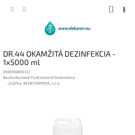
Prejsť
NÁKUP
na
obsah
KOŠÍK
DR.44 OKAMŽITÁ DEZINFEKCIA -
1x5000 ml
8588004805323
Priemerné
Neohodnotené
Podrobnosti hodnotenia
hodnotenie
Značka:
44 ENTERPRISE, s.r.o.
produktu
je
0,0
z
5
hviezdičiek.