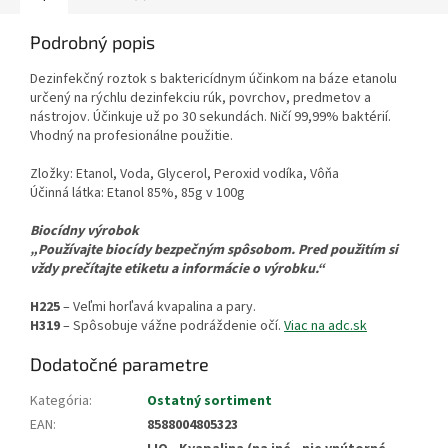
Podrobný popis
Dezinfekčný roztok s baktericídnym účinkom na báze etanolu
určený na rýchlu dezinfekciu rúk, povrchov, predmetov a
nástrojov. Účinkuje už po 30 sekundách. Ničí 99,99% baktérií.
Vhodný na profesionálne použitie.
Zložky: Etanol, Voda, Glycerol, Peroxid vodíka, Vôňa
Účinná látka: Etanol 85%, 85g v 100g
Biocídny výrobok
„Používajte biocídy bezpečným spôsobom. Pred použitím si
vždy prečítajte etiketu a informácie o výrobku.“
H225
– Veľmi horľavá kvapalina a pary.
H319
– Spôsobuje vážne podráždenie očí.
Viac na adc.sk
Dodatočné parametre
Kategória
:
Ostatný sortiment
EAN
:
8588004805323