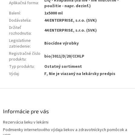
LIQ - Kvapalina (na iné - nie vnútorné -
Aplikačná forma
:
použitie - napr. dezinf.)
Balení
:
1x5000 ml
Dodávatelia
:
44 ENTERPRISE, s.r.o. (SVK)
Držiteľ
44 ENTERPRISE, s.r.o. (SVK)
rozhodnutia
:
Legislatívne
Biocídne výrobky
zatriedenie
:
Registračné číslo
bio/3011/D/20/CCHLP
produktu
:
Typ produktu
:
Ostatný sortiment
Výdaj
:
F, Nie je viazaný na lekársky predpis
Z
á
p
ä
Informácie pre vás
t
Rezervácia lieku v lekárni
i
Podmienky internetového výdaja liekov a zdravotníckych pomôcok a
e