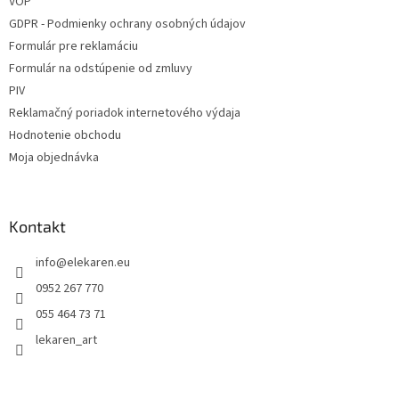
VOP
GDPR - Podmienky ochrany osobných údajov
Formulár pre reklamáciu
Formulár na odstúpenie od zmluvy
PIV
Reklamačný poriadok internetového výdaja
Hodnotenie obchodu
Moja objednávka
Kontakt
info
@
elekaren.eu
0952 267 770
055 464 73 71
lekaren_art