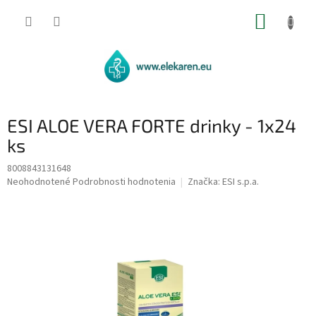
Prejsť
NÁKUP
na
obsah
KOŠÍK
ESI ALOE VERA FORTE drinky - 1x24
ks
8008843131648
Priemerné
Neohodnotené
Podrobnosti hodnotenia
Značka:
ESI s.p.a.
hodnotenie
produktu
je
0,0
z
5
hviezdičiek.