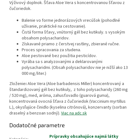
Výživový doplnok. Šťava Aloe Vera s koncentrovanou šťavou z
čučoriedok.
Balenie vo forme jednorázových vrecúšok (pohodlné
užívanie, praktické na cestovanie).
Čistá forma šťavy, vnútorný gél bez kutikuly. s vysokým
obsahom polysacharidov.
Získavané priamo z čerstvej rastliny, zbierané ručne.
Proces spracovania za studena.
Aloe pestované bez použitia pesticídov.
Vyrába sa s analyzovanými a deklarovanými
polysacharidmi. (Obsah polysacharidov nie je nižší ako 13
000 mg/liter.)
Zloženie
:
Aloe Vera (Aloe barbadensis Miller) koncentrovaný a
štandardizovaný gél bez kutikuly, z toho polysacharidy (260 mg
/ 520 mg), med, aróma, zahusťovadlo (guarová guma),
koncentrovaná ovocná šťava z čučoriedok (Vaccinium myrtillus
L.), okysľujúce činidlo (kyselina citrónová), konzervanty (sorban
draselný a benzoan sodný).
Viac na adc.sk
Dodatočné parametre
Prípravky obsahujúce najmä látky