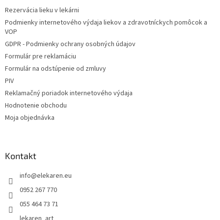
t
Rezervácia lieku v lekárni
i
Podmienky internetového výdaja liekov a zdravotníckych pomôcok a
e
VOP
GDPR - Podmienky ochrany osobných údajov
Formulár pre reklamáciu
Formulár na odstúpenie od zmluvy
PIV
Reklamačný poriadok internetového výdaja
Hodnotenie obchodu
Moja objednávka
Kontakt
info
@
elekaren.eu
0952 267 770
055 464 73 71
lekaren_art