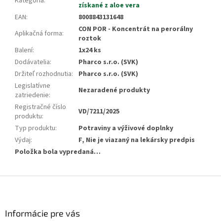
Kategória
:
získané z aloe vera
EAN
:
8008843131648
CON POR - Koncentrát na perorálny
Aplikačná forma
:
roztok
Balení
:
1x24 ks
Dodávatelia
:
Pharco s.r.o. (SVK)
Držiteľ rozhodnutia
:
Pharco s.r.o. (SVK)
Legislatívne
Nezaradené produkty
zatriedenie
:
Registračné číslo
VD/7211/2025
produktu
:
Typ produktu
:
Potraviny a výživové doplnky
Výdaj
:
F, Nie je viazaný na lekársky predpis
Položka bola vypredaná…
Z
á
p
ä
Informácie pre vás