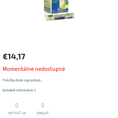
€14,17
Jednotková
Momentálne nedostupné
cena:
Položka bola vypredaná…
Detailné informácie
OPÝTAŤ SA
ZDIEĽAŤ