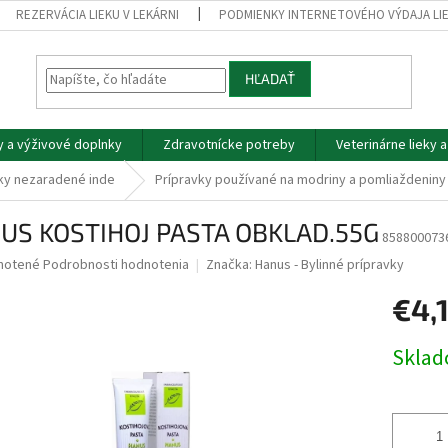
REZERVÁCIA LIEKU V LEKÁRNI
PODMIENKY INTERNETOVÉHO VÝDAJA LI
HĽADAŤ
y a výživové doplnky
Zdravotnícke potreby
Veterinárne lieky 
ky nezaradené inde
Prípravky používané na modriny a pomliaždeniny
US KOSTIHOJ PASTA OBKLAD.55G
858800073
né
notené
Podrobnosti hodnotenia
Značka:
Hanus - Bylinné prípravky
nie
€4,
u
Jednotk
Skla
cena:
iek.