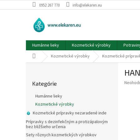
Prejsť
0952 267 770
info@elekaren.eu
na
obsah
Humánne lieky
Kozmetické výrobky
Potravin
Domov
Kozmetické výrobky
Kozmetické príprav
B
HAN
o
Preskočiť
č
Priemer
Neohod
Kategórie
kategórie
n
hodnote
ý
produkt
Humánne lieky
p
je
Kozmetické výrobky
0,0
a
z
Kozmetické prípravky nezaradené inde
n
5
e
Prípravky s dezinfekčným a protizápalovým
hviezdič
bez bližšieho určenia
l
Sety rôznych kozmetických výrobkov