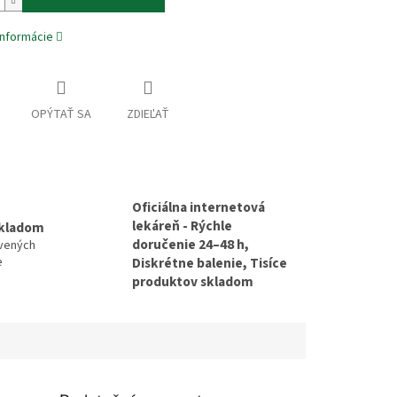
informácie
OPÝTAŤ SA
ZDIEĽAŤ
Oficiálna internetová
lekáreň - Rýchle
skladom
doručenie 24–48 h,
avených
e
Diskrétne balenie, Tisíce
produktov skladom