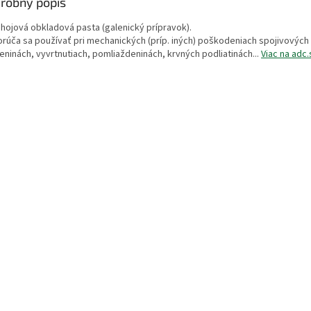
robný popis
ihojová obkladová pasta (galenický prípravok).
rúča sa používať pri mechanických (príp. iných) poškodeniach spojivových 
eninách, vyvrtnutiach, pomliaždeninách, krvných podliatinách...
Viac na adc.