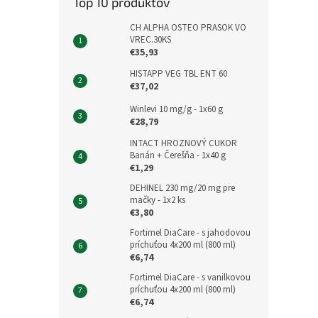
Top 10 produktov
CH ALPHA OSTEO PRASOK VO
VREC.30KS
€35,93
HISTAPP VEG TBL ENT 60
€37,02
Winlevi 10 mg/g - 1x60 g
€28,79
INTACT HROZNOVÝ CUKOR
Banán + Čerešňa - 1x40 g
€1,29
DEHINEL 230 mg/20 mg pre
mačky - 1x2 ks
€3,80
Fortimel DiaCare - s jahodovou
príchuťou 4x200 ml (800 ml)
€6,74
Fortimel DiaCare - s vanilkovou
príchuťou 4x200 ml (800 ml)
€6,74