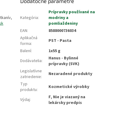
Dodatočné parametre
Prípravky používané na
tkanív,
Kategória
:
modriny a
sk
pomliaždeniny
EAN
:
8588000736034
Aplikačná
PST - Pasta
forma
:
Balení
:
1x55 g
Hanus - Bylinné
Dodávatelia
:
prípravky (SVK)
Legislatívne
Nezaradené produkty
zatriedenie
:
Typ
Kozmetické výrobky
produktu
:
F, Nie je viazaný na
Výdaj
:
lekársky predpis