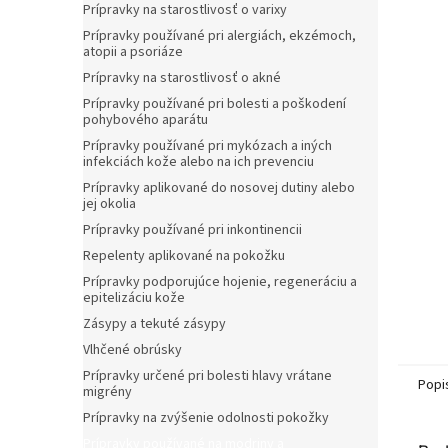
Prípravky na starostlivosť o varixy
Prípravky používané pri alergiách, ekzémoch,
atopii a psoriáze
Prípravky na starostlivosť o akné
Prípravky používané pri bolesti a poškodení
pohybového aparátu
Prípravky používané pri mykózach a iných
infekciách kože alebo na ich prevenciu
Prípravky aplikované do nosovej dutiny alebo
jej okolia
Prípravky používané pri inkontinencii
Repelenty aplikované na pokožku
Prípravky podporujúce hojenie, regeneráciu a
epitelizáciu kože
Zásypy a tekuté zásypy
Vlhčené obrúsky
Prípravky určené pri bolesti hlavy vrátane
Popi
migrény
Prípravky na zvýšenie odolnosti pokožky
Prípravky používané na modriny a