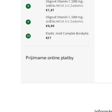
Oligovit Vitamín C 1000 mg -
1x60 ks
AKCIA 1+1 Zadarmo
€7,87
Oligovit Vitamín C 1000 mg -
1x30 ks
AKCIA 1+1 Zadarmo
€4,84
Elastic Joint Complex Broskyňa
€37
Prijímame online platby
Z
á
p
ä
t
Informác