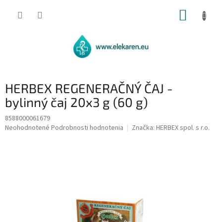
Prejsť
NÁKUP
na
obsah
KOŠÍK
HERBEX REGENERAČNÝ ČAJ -
bylinný čaj 20x3 g (60 g)
8588000061679
Priemerné
Neohodnotené
Podrobnosti hodnotenia
Značka:
HERBEX spol. s r.o.
hodnotenie
produktu
je
0,0
z
5
hviezdičiek.