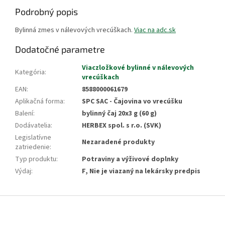
Podrobný popis
Bylinná zmes v nálevových vrecúškach.
Viac na adc.sk
Dodatočné parametre
Viaczložkové bylinné v nálevových
Kategória
:
vrecúškach
EAN
:
8588000061679
Aplikačná forma
:
SPC SAC - Čajovina vo vrecúšku
Balení
:
bylinný čaj 20x3 g (60 g)
Dodávatelia
:
HERBEX spol. s r.o. (SVK)
Legislatívne
Nezaradené produkty
zatriedenie
:
Typ produktu
:
Potraviny a výživové doplnky
Výdaj
:
F, Nie je viazaný na lekársky predpis
Z
á
p