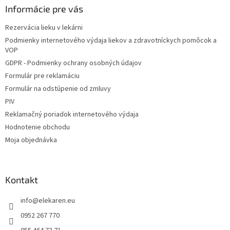
ä
Informácie pre vás
t
Rezervácia lieku v lekárni
i
Podmienky internetového výdaja liekov a zdravotníckych pomôcok a
e
VOP
GDPR - Podmienky ochrany osobných údajov
Formulár pre reklamáciu
Formulár na odstúpenie od zmluvy
PIV
Reklamačný poriadok internetového výdaja
Hodnotenie obchodu
Moja objednávka
Kontakt
info
@
elekaren.eu
0952 267 770