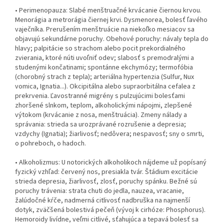
• Perimenopauza: Slabé menštruačné krvácanie čiernou krvou.
Menorágia a metrorágia čiernej krvi. Dysmenorea, bolesť ľavého
vaječníka. Prerušením menštruácie na niekoľko mesiacov sa
objavujú sekundárne poruchy. Obehové poruchy: návaly tepla do
hlavy; palpitácie so strachom alebo pocit prekordialného
zvierania, ktoré núti uvoľniť odev; slabosť s premodralými a
studenými končatinami; spontánne ekchymózy; termofóbia
(chorobný strach z tepla); arteriálna hypertenzia (Sulfur, Nux
vomica, Ignatia...). Okcipitálna alebo supraorbitálna cefalea z
prekrvenia. Ľavostranné migrény s pulzujúcimi bolesťami
zhoršené slnkom, teplom, alkoholickými nápojmi, zlepšené
výtokom (krvácanie z nosa, menštruácia). Zmeny nálady a
správania: strieda sa urozprávané rozrušenie a depresia;
vzdychy (Ignatia); žiarlivosť; nedôvera; nespavosť; sny o smrti,
o pohreboch, o hadoch.
• Alkoholizmus: U notorických alkoholikoch nájdeme už popísaný
fyzický vzhľad: červený nos, presiakla tvár. Štádium excitácie
strieda depresia, žiarlivosť, zlosť, poruchy spánku. Bežné sú
poruchy trávenia: strata chuti do jedla, nauzea, vracanie,
žalúdočné kŕče, nadmerná citlivosť nadbruška na najmenší
dotyk, zväčšená bolestivá pečeň (vývoj k cirhóze: Phosphorus).
Hemoroidy livídne, veľmi citlivé, sťahujúca a tepavá bolesť sa