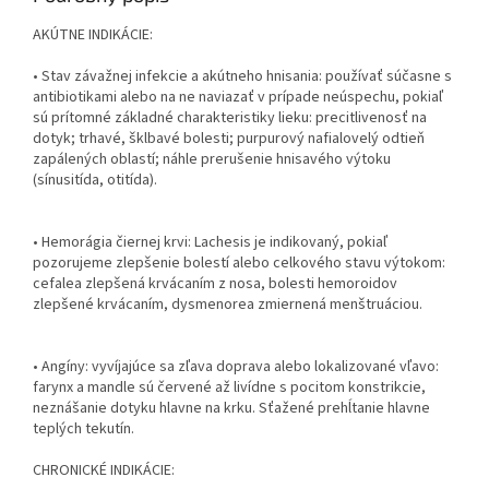
AKÚTNE INDIKÁCIE:
• Stav závažnej infekcie a akútneho hnisania: používať súčasne s
antibiotikami alebo na ne naviazať v prípade neúspechu, pokiaľ
sú prítomné základné charakteristiky lieku: precitlivenosť na
dotyk; trhavé, šklbavé bolesti; purpurový nafialovelý odtieň
zapálených oblastí; náhle prerušenie hnisavého výtoku
(sínusitída, otitída).
• Hemorágia čiernej krvi: Lachesis je indikovaný, pokiaľ
pozorujeme zlepšenie bolestí alebo celkového stavu výtokom:
cefalea zlepšená krvácaním z nosa, bolesti hemoroidov
zlepšené krvácaním, dysmenorea zmiernená menštruáciou.
• Angíny: vyvíjajúce sa zľava doprava alebo lokalizované vľavo:
farynx a mandle sú červené až livídne s pocitom konstrikcie,
neznášanie dotyku hlavne na krku. Sťažené prehĺtanie hlavne
teplých tekutín.
CHRONICKÉ INDIKÁCIE: