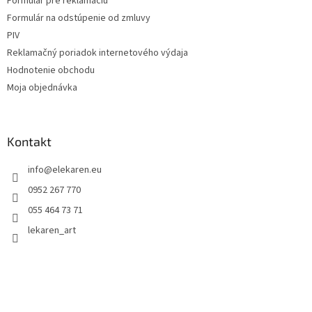
Formulár pre reklamáciu
Formulár na odstúpenie od zmluvy
PIV
Reklamačný poriadok internetového výdaja
Hodnotenie obchodu
Moja objednávka
Kontakt
info
@
elekaren.eu
0952 267 770
055 464 73 71
lekaren_art