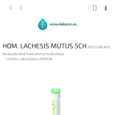
Prejsť
NÁKUP
na
obsah
KOŠÍK
HOM. LACHESIS MUTUS 5CH
3352710414071
Priemerné
Neohodnotené
Podrobnosti hodnotenia
hodnotenie
Značka:
Laboratoires BOIRON
produktu
je
0,0
z
5
hviezdičiek.