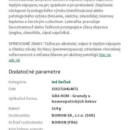
teplým nápojom; na jar; spánkom a pri prebudení. Zlepšenie:
nástupom fyziologického výtoku (menštruáciou) alebo
patologického výtoku (hnisanie, nádcha, sínusitída); miernou
teplotou a čerstvým vzduchom. Lateralita: prevažuje
ľavostrannosť alebo ťažkosti postupujúce zľava doprava
(angína, sínusitída, zápal vaječníka).
SPRIEVODNÉ ZNAKY: Túžba po alkohole; odpor k teplým nápojom
a chlebu; návaly do hlavy (perimenopauza); striedanie chorobnej
veľavravnosti a mlčania (hlavne pri akútnej patológii
Viac na
adc.sk
Dodatočné parametre
Kategória
:
Iné liečivá
EAN
:
3352710414071
GRA HOM - Granuly u
Aplikačná forma
:
homeopatických liekov
Balení
:
1x4 g
Dodávatelia
:
BOIRON SK, s.r.o. (SVK)
Držiteľ rozhodnutia
:
BOIRON (FRA)
Kód štátnej autority