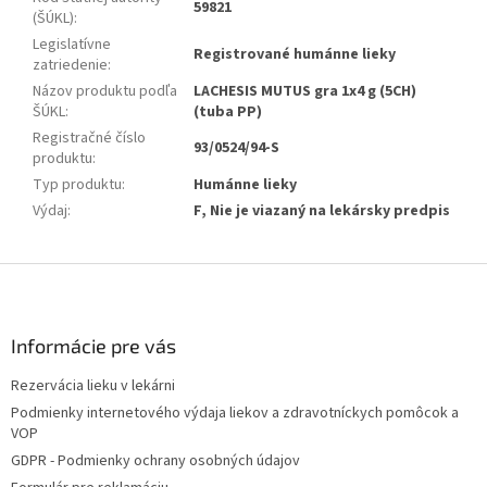
59821
(ŠÚKL)
:
Legislatívne
Registrované humánne lieky
zatriedenie
:
Názov produktu podľa
LACHESIS MUTUS gra 1x4 g (5CH)
ŠÚKL
:
(tuba PP)
Registračné číslo
93/0524/94-S
produktu
:
Typ produktu
:
Humánne lieky
Výdaj
:
F, Nie je viazaný na lekársky predpis
Z
á
p
ä
Informácie pre vás
t
Rezervácia lieku v lekárni
i
Podmienky internetového výdaja liekov a zdravotníckych pomôcok a
e
VOP
GDPR - Podmienky ochrany osobných údajov