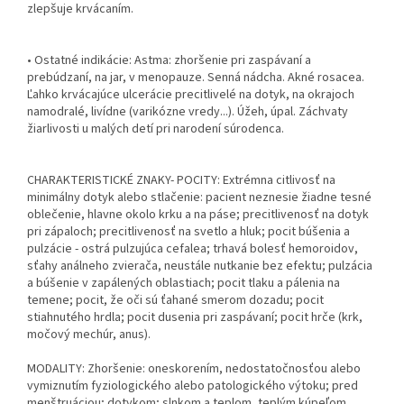
zlepšuje krvácaním.
• Ostatné indikácie: Astma: zhoršenie pri zaspávaní a
prebúdzaní, na jar, v menopauze. Senná nádcha. Akné rosacea.
Ľahko krvácajúce ulcerácie precitlivelé na dotyk, na okrajoch
namodralé, livídne (varikózne vredy...). Úžeh, úpal. Záchvaty
žiarlivosti u malých detí pri narodení súrodenca.
CHARAKTERISTICKÉ ZNAKY- POCITY: Extrémna citlivosť na
minimálny dotyk alebo stlačenie: pacient neznesie žiadne tesné
oblečenie, hlavne okolo krku a na páse; precitlivenosť na dotyk
pri zápaloch; precitlivenosť na svetlo a hluk; pocit búšenia a
pulzácie - ostrá pulzujúca cefalea; trhavá bolesť hemoroidov,
sťahy análneho zvierača, neustále nutkanie bez efektu; pulzácia
a búšenie v zapálených oblastiach; pocit tlaku a pálenia na
temene; pocit, že oči sú ťahané smerom dozadu; pocit
stiahnutého hrdla; pocit dusenia pri zaspávaní; pocit hrče (krk,
močový mechúr, anus).
MODALITY: Zhoršenie: oneskorením, nedostatočnosťou alebo
vymiznutím fyziologického alebo patologického výtoku; pred
menštruáciou; dotykom; slnkom a teplom, teplým kúpeľom,