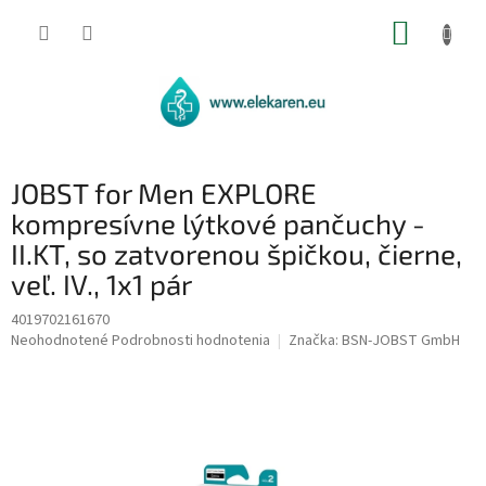
Prejsť
NÁKUP
na
obsah
KOŠÍK
JOBST for Men EXPLORE
kompresívne lýtkové pančuchy -
II.KT, so zatvorenou špičkou, čierne,
veľ. IV., 1x1 pár
4019702161670
Priemerné
Neohodnotené
Podrobnosti hodnotenia
Značka:
BSN-JOBST GmbH
hodnotenie
produktu
je
0,0
z
5
hviezdičiek.