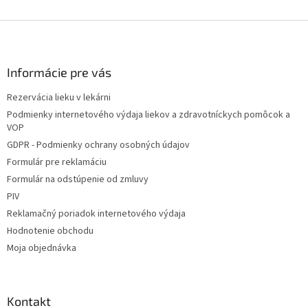
Z
á
p
ä
Informácie pre vás
t
Rezervácia lieku v lekárni
i
Podmienky internetového výdaja liekov a zdravotníckych pomôcok a
e
VOP
GDPR - Podmienky ochrany osobných údajov
Formulár pre reklamáciu
Formulár na odstúpenie od zmluvy
PIV
Reklamačný poriadok internetového výdaja
Hodnotenie obchodu
Moja objednávka
Kontakt