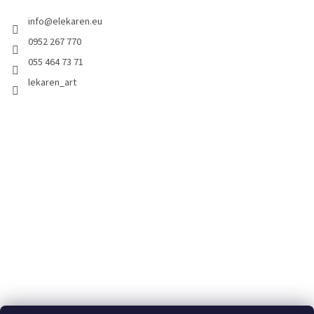
info
@
elekaren.eu
0952 267 770
055 464 73 71
lekaren_art