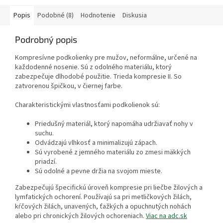
Popis
Podobné (8)
Hodnotenie
Diskusia
Podrobný popis
Kompresívne podkolienky pre mužov, neformálne, určené na
každodenné nosenie. Sú z odolného materiálu, ktorý
zabezpečuje dlhodobé použitie. Trieda kompresie II. So
zatvorenou špičkou, v čiernej farbe.
Charakteristickými vlastnosťami podkolienok sú:
Priedušný materiál, ktorý napomáha udržiavať nohy v
suchu.
Odvádzajú vlhkosť a minimalizujú zápach.
Sú vyrobené z jemného materiálu zo zmesi mäkkých
priadzí.
Sú odolné a pevne držia na svojom mieste.
Zabezpečujú špecifickú úroveň kompresie pri liečbe žilových a
lymfatických ochorení. Používajú sa pri metličkových žilách,
kŕčových žilách, unavených, ťažkých a opuchnutých nohách
alebo pri chronických žilových ochoreniach.
Viac na adc.sk