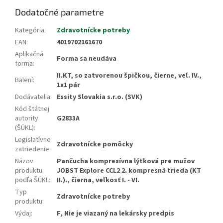
Dodatočné parametre
Kategória
:
Zdravotnícke potreby
EAN
:
4019702161670
Aplikačná
Forma sa neudáva
forma
:
II.KT, so zatvorenou špičkou, čierne, veľ. IV.,
Balení
:
1x1 pár
Dodávatelia
:
Essity Slovakia s.r.o. (SVK)
Kód štátnej
autority
G2833A
(ŠÚKL)
:
Legislatívne
Zdravotnícke pomôcky
zatriedenie
:
Názov
Pančucha kompresívna lýtková pre mužov
produktu
JOBST Explore CCL2 2. kompresná trieda (KT
podľa ŠÚKL
:
II.)., čierna, veľkosť I. - VI.
Typ
Zdravotnícke potreby
produktu
:
Výdaj
:
F, Nie je viazaný na lekársky predpis