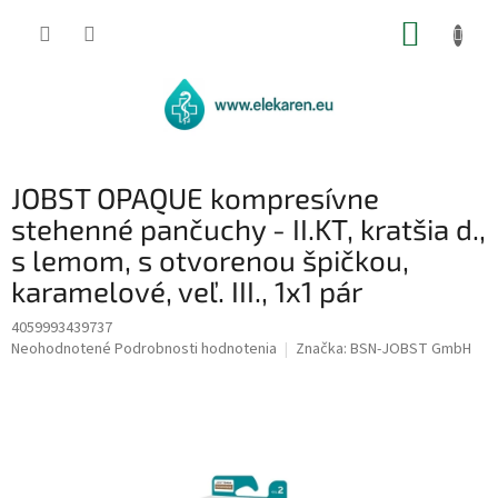
Prejsť
NÁKUP
na
obsah
KOŠÍK
JOBST OPAQUE kompresívne
stehenné pančuchy - II.KT, kratšia d.,
s lemom, s otvorenou špičkou,
karamelové, veľ. III., 1x1 pár
4059993439737
Priemerné
Neohodnotené
Podrobnosti hodnotenia
Značka:
BSN-JOBST GmbH
hodnotenie
produktu
je
0,0
z
5
hviezdičiek.