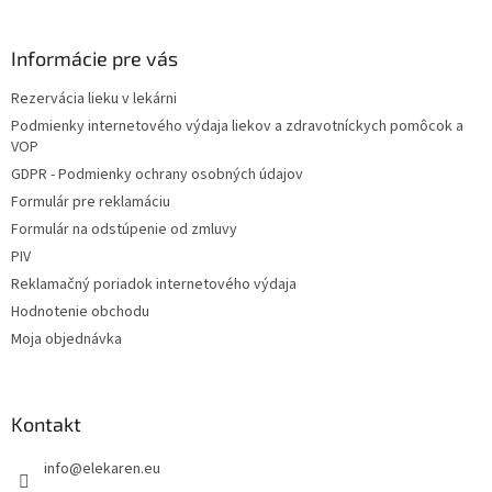
á
p
ä
Informácie pre vás
t
Rezervácia lieku v lekárni
i
Podmienky internetového výdaja liekov a zdravotníckych pomôcok a
e
VOP
GDPR - Podmienky ochrany osobných údajov
Formulár pre reklamáciu
Formulár na odstúpenie od zmluvy
PIV
Reklamačný poriadok internetového výdaja
Hodnotenie obchodu
Moja objednávka
Kontakt
info
@
elekaren.eu