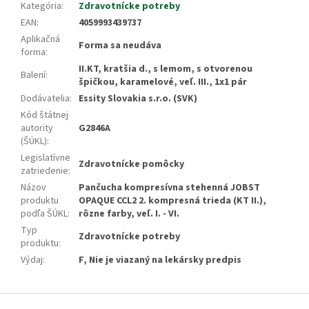
Kategória
:
Zdravotnícke potreby
EAN
:
4059993439737
Aplikačná
Forma sa neudáva
forma
:
II.KT, kratšia d., s lemom, s otvorenou
Balení
:
špičkou, karamelové, veľ. III., 1x1 pár
Dodávatelia
:
Essity Slovakia s.r.o. (SVK)
Kód štátnej
autority
G2846A
(ŠÚKL)
:
Legislatívne
Zdravotnícke pomôcky
zatriedenie
:
Názov
Pančucha kompresívna stehenná JOBST
produktu
OPAQUE CCL2 2. kompresná trieda (KT II.),
podľa ŠÚKL
:
rôzne farby, veľ. I. - VI.
Typ
Zdravotnícke potreby
produktu
:
Výdaj
:
F, Nie je viazaný na lekársky predpis
Z