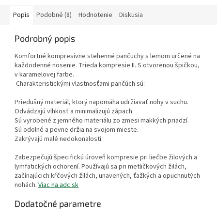
Popis
Podobné (8)
Hodnotenie
Diskusia
Podrobný popis
Komfortné kompresívne stehenné pančuchy s lemom určené na
každodenné nosenie. Trieda kompresie II. S otvorenou špičkou,
v karamelovej farbe.
Charakteristickými vlastnosťami pančúch sú:
Priedušný materiál, ktorý napomáha udržiavať nohy v suchu.
Odvádzajú vlhkosť a minimalizujú zápach.
Sú vyrobené z jemného materiálu zo zmesi mäkkých priadzí.
Sú odolné a pevne držia na svojom mieste.
Zakrývajú malé nedokonalosti.
Zabezpečujú špecifickú úroveň kompresie pri liečbe žilových a
lymfatických ochorení. Používajú sa pri metličkových žilách,
začínajúcich kŕčových žilách, unavených, ťažkých a opuchnutých
nohách.
Viac na adc.sk
Dodatočné parametre