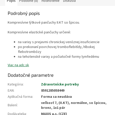
Popis
Podobné (8)
Hodnotenie
Diskusia
Podrobný popis
Kompresívne lýtkové pančuchy II.KT so špicou.
Kompresívne elastické pančuchy určené:
na varixy s prejavmi chronickej venóznej insuficiencie
po prekonaní povrchovej tromboflebitídy, hlbokej
flebotrombózy
na tehotenské varixy a počiatočné formy lymfedému
Viac na adc.sk
Dodatočné parametre
Kategória
:
Zdravotnícke potreby
EAN
:
8591285058449
Aplikačná forma
:
Forma sa neudáva
veľkosť 7, (II.KT), normálne, so špicou,
Balení
:
bronz, 1x1 pár
Dodávatelia
:
MAXIS a.s. (CZE)