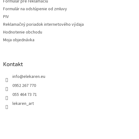
Formulár pre reklamáciu
Formulár na odstúpenie od zmluvy
PIV
Reklamačný poriadok internetového výdaja
Hodnotenie obchodu
Moja objednávka
Kontakt
info
@
elekaren.eu
0952 267 770
055 464 73 71
lekaren_art