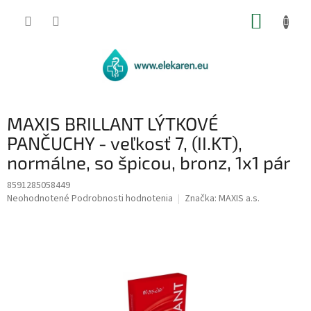
Prejsť
NÁKUP
na
obsah
KOŠÍK
MAXIS BRILLANT LÝTKOVÉ
PANČUCHY - veľkosť 7, (II.KT),
normálne, so špicou, bronz, 1x1 pár
8591285058449
Priemerné
Neohodnotené
Podrobnosti hodnotenia
Značka:
MAXIS a.s.
hodnotenie
produktu
je
0,0
z
5
hviezdičiek.