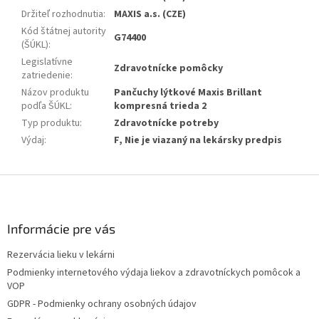
Držiteľ rozhodnutia
:
MAXIS a.s. (CZE)
Kód štátnej autority
G74400
(ŠÚKL)
:
Legislatívne
Zdravotnícke pomôcky
zatriedenie
:
Názov produktu
Pančuchy lýtkové Maxis Brillant
podľa ŠÚKL
:
kompresná trieda 2
Typ produktu
:
Zdravotnícke potreby
Výdaj
:
F, Nie je viazaný na lekársky predpis
Z
á
p
ä
Informácie pre vás
t
Rezervácia lieku v lekárni
i
Podmienky internetového výdaja liekov a zdravotníckych pomôcok a
e
VOP
GDPR - Podmienky ochrany osobných údajov