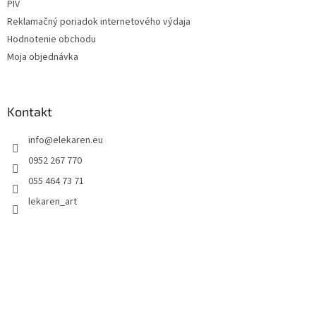
PIV
Reklamačný poriadok internetového výdaja
Hodnotenie obchodu
Moja objednávka
Kontakt
info
@
elekaren.eu
0952 267 770
055 464 73 71
lekaren_art