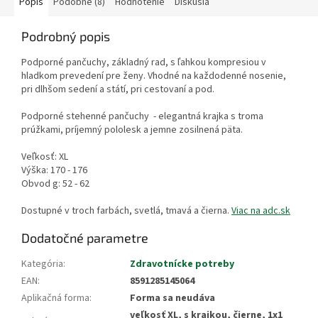
Popis
Podobné (8)
Hodnotenie
Diskusia
Podrobný popis
Podporné pančuchy, základný rad, s ľahkou kompresiou v
hladkom prevedení pre ženy. Vhodné na každodenné nosenie,
pri dlhšom sedení a státí, pri cestovaní a pod.
Podporné stehenné pančuchy - elegantná krajka s troma
prúžkami, príjemný pololesk a jemne zosilnená päta.
Veľkosť: XL
Výška: 170 - 176
Obvod g: 52 - 62
Dostupné v troch farbách, svetlá, tmavá a čierna.
Viac na adc.sk
Dodatočné parametre
Kategória
:
Zdravotnícke potreby
EAN
:
8591285145064
Aplikačná forma
:
Forma sa neudáva
veľkosť XL, s krajkou, čierne, 1x1