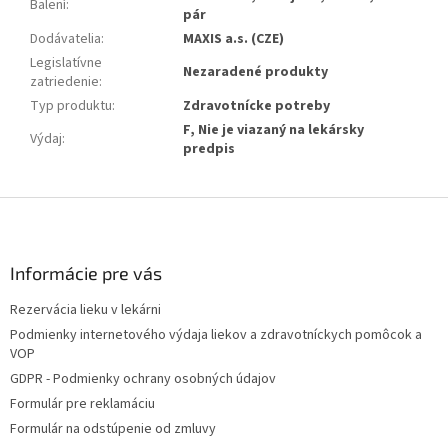
Balení
:
pár
Dodávatelia
:
MAXIS a.s. (CZE)
Legislatívne
Nezaradené produkty
zatriedenie
:
Typ produktu
:
Zdravotnícke potreby
F, Nie je viazaný na lekársky
Výdaj
:
predpis
Z
á
p
ä
Informácie pre vás
t
Rezervácia lieku v lekárni
i
Podmienky internetového výdaja liekov a zdravotníckych pomôcok a
e
VOP
GDPR - Podmienky ochrany osobných údajov
Formulár pre reklamáciu
Formulár na odstúpenie od zmluvy