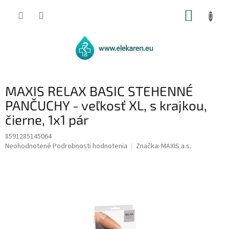
Prejsť
NÁKUP
na
obsah
KOŠÍK
MAXIS RELAX BASIC STEHENNÉ
PANČUCHY - veľkosť XL, s krajkou,
čierne, 1x1 pár
8591285145064
Priemerné
Neohodnotené
Podrobnosti hodnotenia
Značka:
MAXIS a.s.
hodnotenie
produktu
je
0,0
z
5
hviezdičiek.