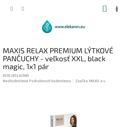
Prejsť
NÁKUP
na
obsah
KOŠÍK
MAXIS RELAX PREMIUM LÝTKOVÉ
PANČUCHY - veľkosť XXL, black
magic, 1x1 pár
8591285142940
Priemerné
Neohodnotené
Podrobnosti hodnotenia
Značka:
MAXIS a.s.
hodnotenie
produktu
je
0,0
z
5
hviezdičiek.