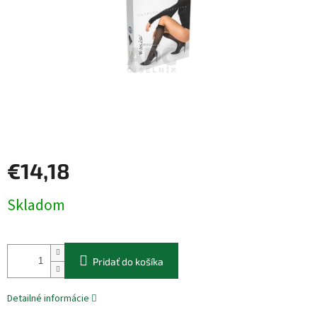
€14,18
Jednotková
Skladom
cena:
Pridať do košíka
Detailné informácie