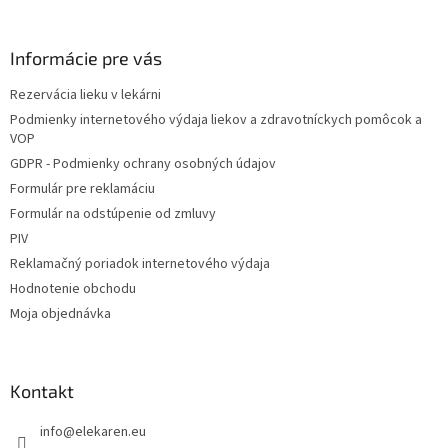
á
p
ä
Informácie pre vás
t
Rezervácia lieku v lekárni
i
Podmienky internetového výdaja liekov a zdravotníckych pomôcok a
e
VOP
GDPR - Podmienky ochrany osobných údajov
Formulár pre reklamáciu
Formulár na odstúpenie od zmluvy
PIV
Reklamačný poriadok internetového výdaja
Hodnotenie obchodu
Moja objednávka
Kontakt
info
@
elekaren.eu