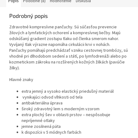
Popis
Podobné (8)
Hodnotenie
Diskusia
Podrobný popis
Zdravotné kompresívne pančuchy. Sú súčasťou prevencie
žilových a lymfatických ochorení a kompresívnej liečby. Majú
odskúšaný gradient zostupu tlaku od členka smerom nahor.
Vyvíjaný tlak výrazne napomáha cirkulácii krvi v nohách.
Pančuchy pomáhajú predchádzať vzniku cestovnej trombózy, sú
vhodné pri dlhodobom sedení a státí, po lymfodrenáži alebo po
kozmetickom zákroku na rozšírených kožných žilkách (pavúčie
žilky).
Hlavné znaky
extra jemný a vysoko elastický priedušný materiál
vynikajúci odvod vlhkosti od tela
antibakteriálna úprava
široký zdravotný lem s moderným vzorom
extra plochý šev v oblasti prstov – nespôsobuje
nepríjemné otlaky
jemne zosilnená päta
k dispozícii v 5 módnych farbách