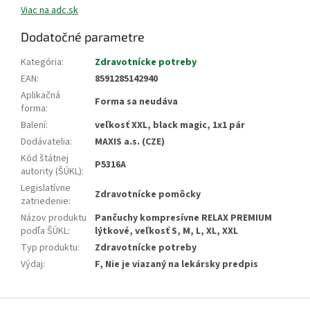
Viac na adc.sk
Dodatočné parametre
Kategória
:
Zdravotnícke potreby
EAN
:
8591285142940
Aplikačná
Forma sa neudáva
forma
:
Balení
:
veľkosť XXL, black magic, 1x1 pár
Dodávatelia
:
MAXIS a.s. (CZE)
Kód štátnej
P5316A
autority (ŠÚKL)
:
Legislatívne
Zdravotnícke pomôcky
zatriedenie
:
Názov produktu
Pančuchy kompresívne RELAX PREMIUM
podľa ŠÚKL
:
lýtkové, veľkosť S, M, L, XL, XXL
Typ produktu
:
Zdravotnícke potreby
Výdaj
:
F, Nie je viazaný na lekársky predpis
Z