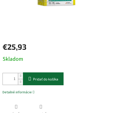
€25,93
Jednotková
Skladom
cena:
Pridať do košíka
Detailné informácie