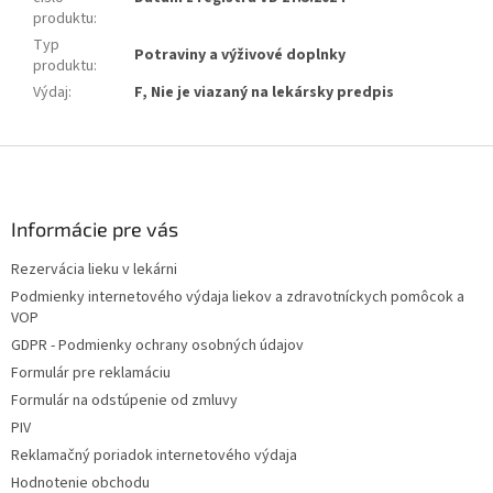
produktu
:
Typ
Potraviny a výživové doplnky
produktu
:
Výdaj
:
F, Nie je viazaný na lekársky predpis
Z
á
p
ä
Informácie pre vás
t
Rezervácia lieku v lekárni
i
Podmienky internetového výdaja liekov a zdravotníckych pomôcok a
e
VOP
GDPR - Podmienky ochrany osobných údajov
Formulár pre reklamáciu
Formulár na odstúpenie od zmluvy
PIV
Reklamačný poriadok internetového výdaja
Hodnotenie obchodu