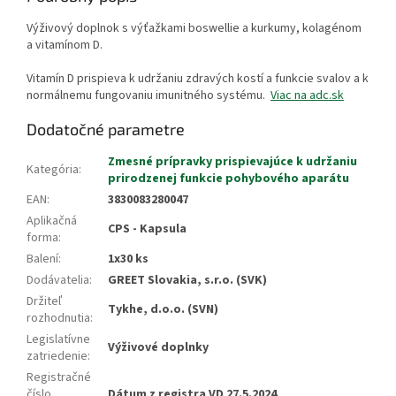
Výživový doplnok s výťažkami boswellie a kurkumy, kolagénom
a vitamínom D.
Vitamín D prispieva k udržaniu zdravých kostí a funkcie svalov a k
normálnemu fungovaniu imunitného systému.
Viac na adc.sk
Dodatočné parametre
Zmesné prípravky prispievajúce k udržaniu
Kategória
:
prirodzenej funkcie pohybového aparátu
EAN
:
3830083280047
Aplikačná
CPS - Kapsula
forma
:
Balení
:
1x30 ks
Dodávatelia
:
GREET Slovakia, s.r.o. (SVK)
Držiteľ
Tykhe, d.o.o. (SVN)
rozhodnutia
:
Legislatívne
Výživové doplnky
zatriedenie
:
Registračné
číslo
Dátum z registra VD 27.5.2024