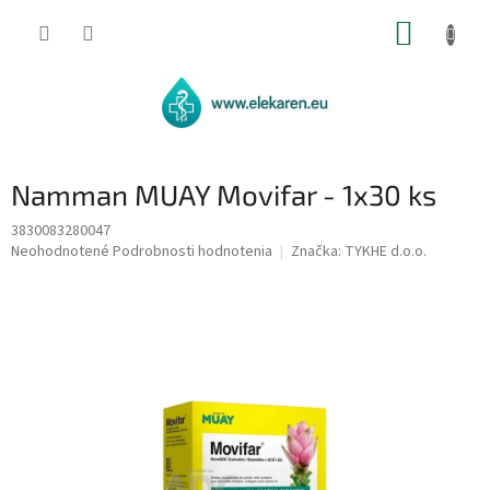
Prejsť
NÁKUP
na
obsah
KOŠÍK
Namman MUAY Movifar - 1x30 ks
3830083280047
Priemerné
Neohodnotené
Podrobnosti hodnotenia
Značka:
TYKHE d.o.o.
hodnotenie
produktu
je
0,0
z
5
hviezdičiek.