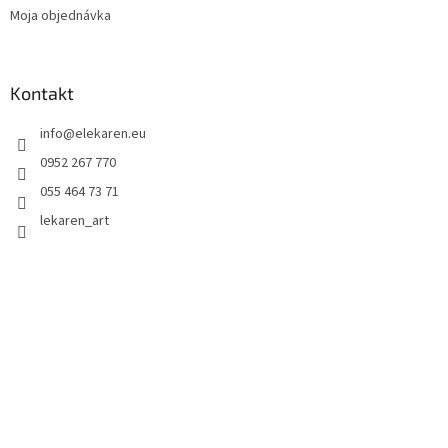
Moja objednávka
Kontakt
info
@
elekaren.eu
0952 267 770
055 464 73 71
lekaren_art