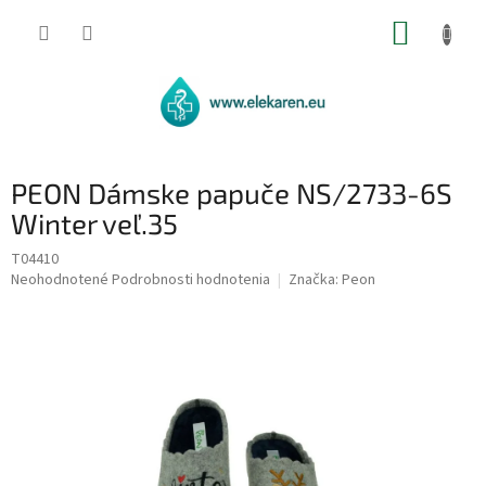
Prejsť
NÁKUP
na
obsah
KOŠÍK
PEON Dámske papuče NS/2733-6S
Winter veľ.35
T04410
Priemerné
Neohodnotené
Podrobnosti hodnotenia
Značka:
Peon
hodnotenie
produktu
je
0,0
z
5
hviezdičiek.