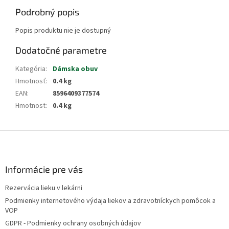
Podrobný popis
Popis produktu nie je dostupný
Dodatočné parametre
Kategória
:
Dámska obuv
Hmotnosť
:
0.4 kg
EAN
:
8596409377574
Hmotnost
:
0.4 kg
Z
á
p
ä
Informácie pre vás
t
Rezervácia lieku v lekárni
i
Podmienky internetového výdaja liekov a zdravotníckych pomôcok a
e
VOP
GDPR - Podmienky ochrany osobných údajov