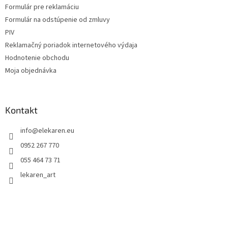
Formulár pre reklamáciu
Formulár na odstúpenie od zmluvy
PIV
Reklamačný poriadok internetového výdaja
Hodnotenie obchodu
Moja objednávka
Kontakt
info
@
elekaren.eu
0952 267 770
055 464 73 71
lekaren_art