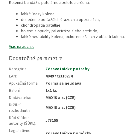
Kolenná bandáž s patelárnou pelotou určená:
ľahké úrazy kolena,
doliečenie po ťažších úrazoch a operaciách,
chondropatia patellae,
bolesti a opuchy pri artróze alebo artritide,
ľahké nestability kolena, ochorenie šliach v oblasti kolena.
Viac na adc.sk
Dodatočné parametre
Kategória
:
Zdravotnícke potreby
EAN
:
4049772310234
Aplikačná forma
:
Forma sa neudáva
Balení
:
1x1 ks
Dodávatelia
:
MAXIS a.s. (CZE)
Držiteľ
MAXIS a.s. (CZE)
rozhodnutia
:
Kód štátnej
J73155
autority (ŠÚKL)
:
Legislatívne
Zdravotnícke pomôcky