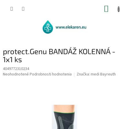
Prejsť
NÁKUP
na
obsah
KOŠÍK
protect.Genu BANDÁŽ KOLENNÁ -
1x1 ks
4049772310234
Priemerné
Neohodnotené
Podrobnosti hodnotenia
Značka:
medi Bayreuth
hodnotenie
produktu
je
0,0
z
5
hviezdičiek.