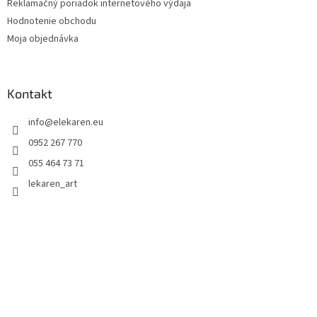
Reklamačný poriadok internetového výdaja
Hodnotenie obchodu
Moja objednávka
Kontakt
info
@
elekaren.eu
0952 267 770
055 464 73 71
lekaren_art