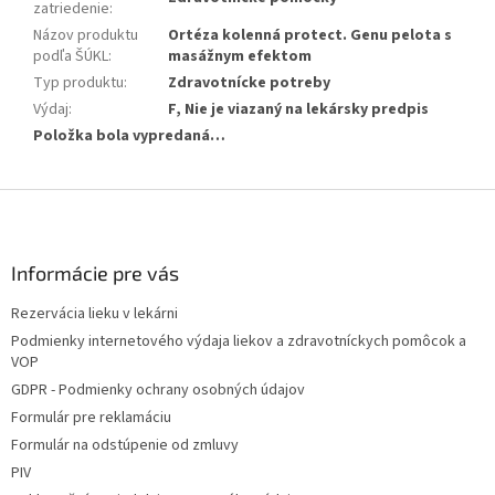
zatriedenie
:
Názov produktu
Ortéza kolenná protect. Genu pelota s
podľa ŠÚKL
:
masážnym efektom
Typ produktu
:
Zdravotnícke potreby
Výdaj
:
F, Nie je viazaný na lekársky predpis
Položka bola vypredaná…
Z
á
p
ä
Informácie pre vás
t
Rezervácia lieku v lekárni
i
Podmienky internetového výdaja liekov a zdravotníckych pomôcok a
e
VOP
GDPR - Podmienky ochrany osobných údajov
Formulár pre reklamáciu
Formulár na odstúpenie od zmluvy
PIV