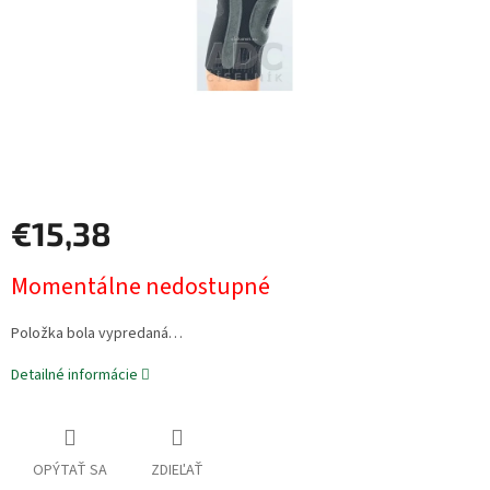
€15,38
Jednotková
Momentálne nedostupné
cena:
Položka bola vypredaná…
Detailné informácie
OPÝTAŤ SA
ZDIEĽAŤ