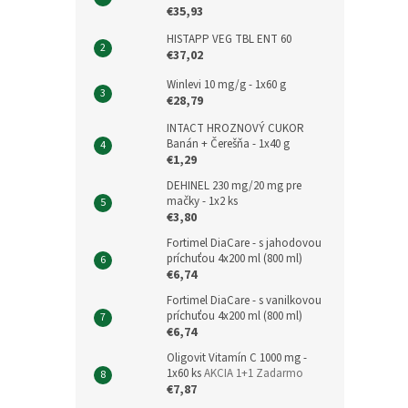
€35,93
HISTAPP VEG TBL ENT 60
€37,02
Winlevi 10 mg/g - 1x60 g
€28,79
INTACT HROZNOVÝ CUKOR
Banán + Čerešňa - 1x40 g
€1,29
DEHINEL 230 mg/20 mg pre
mačky - 1x2 ks
€3,80
Fortimel DiaCare - s jahodovou
príchuťou 4x200 ml (800 ml)
€6,74
Fortimel DiaCare - s vanilkovou
príchuťou 4x200 ml (800 ml)
€6,74
Oligovit Vitamín C 1000 mg -
1x60 ks
AKCIA 1+1 Zadarmo
€7,87