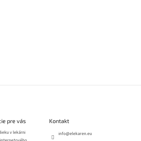
ie pre vás
Kontakt
ieku v lekárni
info
@
elekaren.eu
internetového