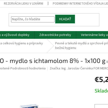
REZERVÁCIA LIEKU V LEKÁRNI
PODMIENKY INTERNETOVÉHO VÝDAJA LI
HĽADAŤ
y a výživové doplnky
Zdravotnícke potreby
Veterinárne lieky 
a celkovú hygienu a prípravky
Pevné a tekuté mydlá a sprchové pr
bežnú hygienu
O - mydlo s ichtamolom 8% - 1x100 g
8
né
notené
Podrobnosti hodnotenia
Značka:
Ing. Jaroslav Červinka FOR MER
nie
€5,
u
Jednotk
Skla
cena:
iek.