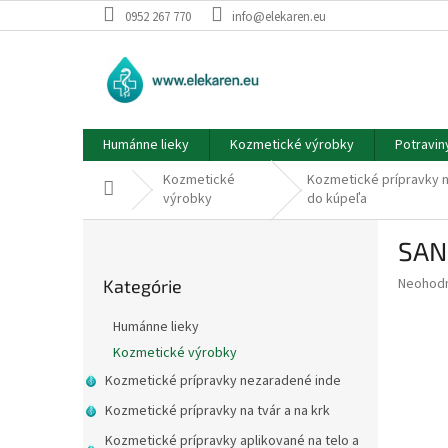
Prejsť
0952 267 770
info@elekaren.eu
na
obsah
Humánne lieky
Kozmetické výrobky
Potravin
Kozmetické
Kozmetické prípravky n
Domov
výrobky
do kúpeľa
B
SAN
o
Preskočiť
č
Priemer
Neohod
Kategórie
kategórie
n
hodnote
ý
produkt
Humánne lieky
p
je
Kozmetické výrobky
0,0
a
z
Kozmetické prípravky nezaradené inde
n
5
e
Kozmetické prípravky na tvár a na krk
hviezdič
l
Kozmetické prípravky aplikované na telo a