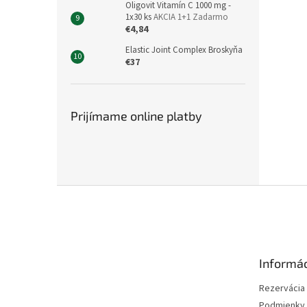
Oligovit Vitamín C 1000 mg -
1x30 ks
AKCIA 1+1 Zadarmo
€4,84
Elastic Joint Complex Broskyňa
€37
Prijímame online platby
Z
á
p
ä
t
Informác
i
e
Rezervácia l
Podmienky 