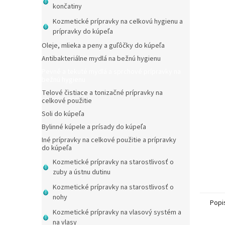
končatiny
Kozmetické prípravky na celkovú hygienu a
prípravky do kúpeľa
Oleje, mlieka a peny a guľôčky do kúpeľa
Antibakteriálne mydlá na bežnú hygienu
Pevné a tekuté mydlá a sprchové prípravky na
bežnú hygienu
Telové čistiace a tonizačné prípravky na
celkové použitie
Soli do kúpeľa
Bylinné kúpele a prísady do kúpeľa
Iné prípravky na celkové použitie a prípravky
do kúpeľa
Kozmetické prípravky na starostlivosť o
zuby a ústnu dutinu
Kozmetické prípravky na starostlivosť o
nohy
Popi
Kozmetické prípravky na vlasový systém a
na vlasy