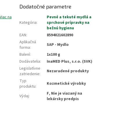
Dodatočné parametre
Viac na
Pevné a tekuté mydlá a
Kategória
:
sprchové prípravky na
bežnú hygienu
EAN
:
8594021602890
Aplikačná
SAP - Mydlo
forma
:
Balení
:
1x100 g
Dodávatelia
:
InaMED Plus, s.r.o. (SVK)
Legislatívne
Nezaradené produkty
zatriedenie
:
Typ
Kozmetické výrobky
produktu
:
F, Nie je viazaný na
Výdaj
:
lekársky predpis