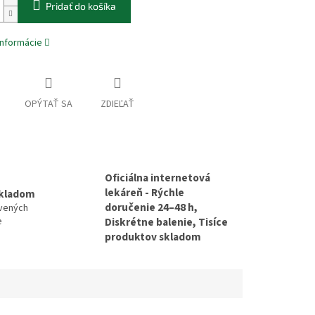
Pridať do košíka
informácie
OPÝTAŤ SA
ZDIEĽAŤ
Oficiálna internetová
lekáreň - Rýchle
skladom
doručenie 24–48 h,
avených
e
Diskrétne balenie, Tisíce
produktov skladom