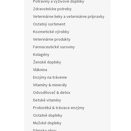
Potraviny a výživové doplnky
Zdravotnícke potreby
Veterinárne lieky a veterinárne prípravky
Ostatný sortiment
Kozmetické výrobky
Veterinárne produkty
Farmaceutické suroviny
Kolagény
Ženské doplnky
Vláknina
Enzýmy na trávenie
Vitamíny & minerály
Odvodňovač & detox
Detské vitamíny
Probiotiká & tráviace enzýmy
Ostatné doplnky
Mužské doplnky
Dámska obuv