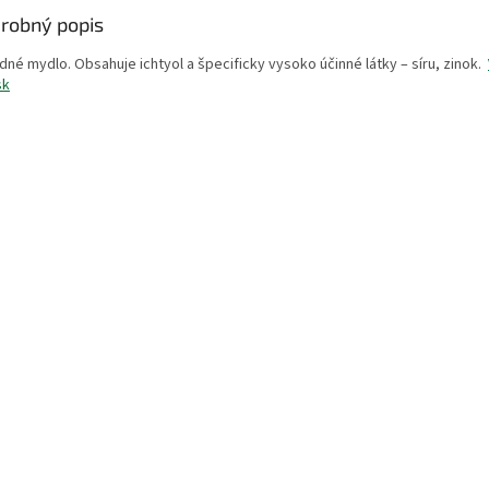
robný popis
dné mydlo. Obsahuje ichtyol a špecificky vysoko účinné látky – síru, zinok.
sk