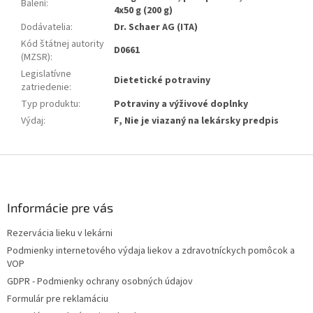
Balení
:
4x50 g (200 g)
Dodávatelia
:
Dr. Schaer AG (ITA)
Kód štátnej autority
D0661
(MZSR)
:
Legislatívne
Dietetické potraviny
zatriedenie
:
Typ produktu
:
Potraviny a výživové doplnky
Výdaj
:
F, Nie je viazaný na lekársky predpis
Z
á
p
ä
Informácie pre vás
t
Rezervácia lieku v lekárni
i
Podmienky internetového výdaja liekov a zdravotníckych pomôcok a
e
VOP
GDPR - Podmienky ochrany osobných údajov
Formulár pre reklamáciu