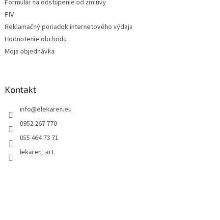
Formulár na odstúpenie od zmluvy
PIV
Reklamačný poriadok internetového výdaja
Hodnotenie obchodu
Moja objednávka
Kontakt
info
@
elekaren.eu
0952 267 770
055 464 73 71
lekaren_art