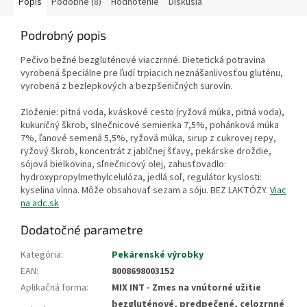
Popis
Podobné (8)
Hodnotenie
Diskusia
Podrobný popis
Pečivo bežné bezgluténové viaczrnné. Dietetická potravina
vyrobená špeciálne pre ľudí trpiacich neznášanlivosťou gluténu,
vyrobená z bezlepkových a bezpšeničných surovín.
Zloženie: pitná voda, kváskové cesto (ryžová múka, pitná voda),
kukuričný škrob, slnečnicové semienka 7,5%, pohánková múka
7%, ľanové semená 5,5%, ryžová múka, sirup z cukrovej repy,
ryžový škrob, koncentrát z jablčnej šťavy, pekárske droždie,
sójová bielkovina, sľnečnicový olej, zahusťovadlo:
hydroxypropylmethylcelulóza, jedlá soľ, regulátor kyslosti:
kyselina vínna. Môže obsahovať sezam a sóju. BEZ LAKTÓZY.
Viac
na adc.sk
Dodatočné parametre
Kategória
:
Pekárenské výrobky
EAN
:
8008698003152
Aplikačná forma
:
MIX INT - Zmes na vnútorné užitie
bezgluténové, predpečené, celozrnné