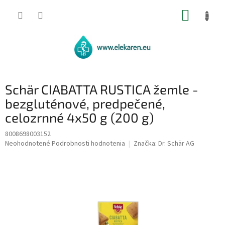
Prejsť
NÁKUP
na
obsah
KOŠÍK
Schär CIABATTA RUSTICA žemle -
bezgluténové, predpečené,
celozrnné 4x50 g (200 g)
8008698003152
Priemerné
Neohodnotené
Podrobnosti hodnotenia
Značka:
Dr. Schär AG
hodnotenie
produktu
je
0,0
z
5
hviezdičiek.