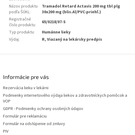
Názov produktu
Tramadol Retard Actavis 200 mg tbl plg
podľa ŠÚKL
:
30x200 mg (blis.Al/PVC-priehľ.)
Registračné
65/0218/07-S
číslo produktu
:
Typ produktu
:
Humánne lieky
Výdaj
:
R, Viazaný na lekársky predpis
Z
á
p
ä
Informácie pre vás
t
Rezervácia lieku v lekárni
i
Podmienky internetového výdaja liekov a zdravotníckych pomôcok a
e
VOP
GDPR - Podmienky ochrany osobných údajov
Formulár pre reklamáciu
Formulár na odstúpenie od zmluvy
PIV