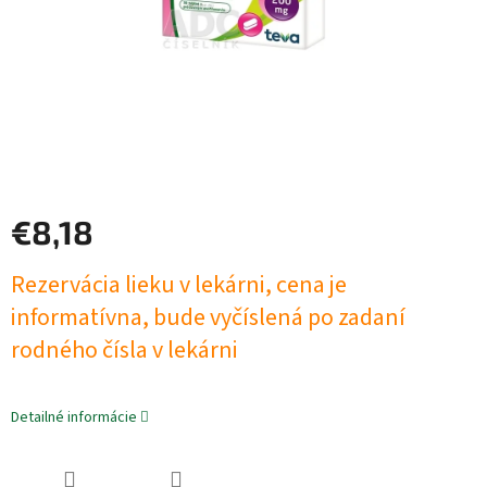
€8,18
Jednotková
Rezervácia lieku v lekárni, cena je
cena:
informatívna, bude vyčíslená po zadaní
rodného čísla v lekárni
Detailné informácie