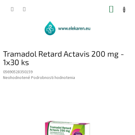
Prejsť
NÁKUP
na
obsah
KOŠÍK
Tramadol Retard Actavis 200 mg -
1x30 ks
05690528350159
Priemerné
Neohodnotené
Podrobnosti hodnotenia
hodnotenie
produktu
je
0,0
z
5
hviezdičiek.