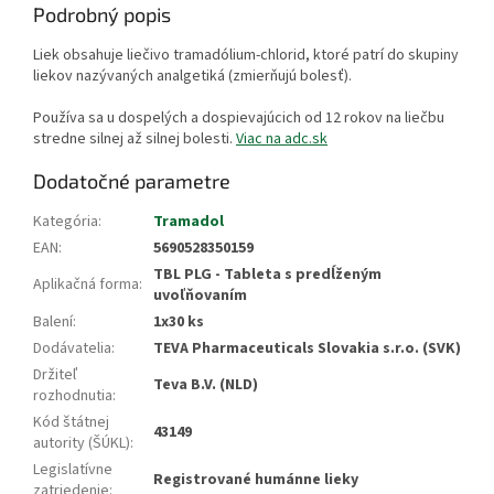
Podrobný popis
Liek obsahuje liečivo tramadólium-chlorid, ktoré patrí do skupiny
liekov nazývaných analgetiká (zmierňujú bolesť).
Používa sa u dospelých a dospievajúcich od 12 rokov na liečbu
stredne silnej až silnej bolesti.
Viac na adc.sk
Dodatočné parametre
Kategória
:
Tramadol
EAN
:
5690528350159
TBL PLG - Tableta s predĺženým
Aplikačná forma
:
uvoľňovaním
Balení
:
1x30 ks
Dodávatelia
:
TEVA Pharmaceuticals Slovakia s.r.o. (SVK)
Držiteľ
Teva B.V. (NLD)
rozhodnutia
:
Kód štátnej
43149
autority (ŠÚKL)
:
Legislatívne
Registrované humánne lieky
zatriedenie
: