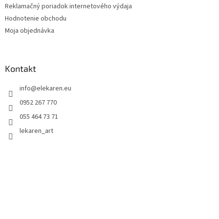
Reklamačný poriadok internetového výdaja
Hodnotenie obchodu
Moja objednávka
Kontakt
info
@
elekaren.eu
0952 267 770
055 464 73 71
lekaren_art