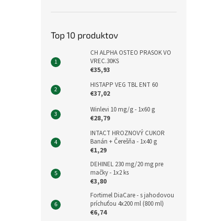
Top 10 produktov
CH ALPHA OSTEO PRASOK VO
VREC.30KS
€35,93
HISTAPP VEG TBL ENT 60
€37,02
Winlevi 10 mg/g - 1x60 g
€28,79
INTACT HROZNOVÝ CUKOR
Banán + Čerešňa - 1x40 g
€1,29
DEHINEL 230 mg/20 mg pre
mačky - 1x2 ks
€3,80
Fortimel DiaCare - s jahodovou
príchuťou 4x200 ml (800 ml)
€6,74