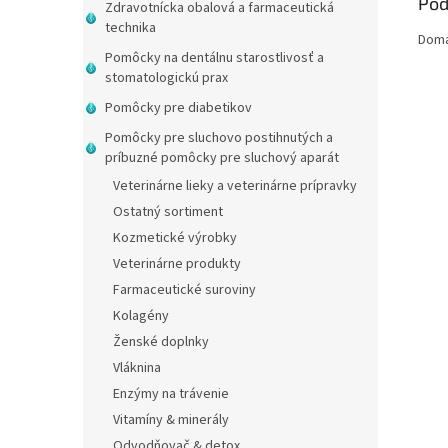
Pod
Zdravotnícka obalová a farmaceutická
technika
Domác
Pomôcky na dentálnu starostlivosť a
stomatologickú prax
Pomôcky pre diabetikov
Pomôcky pre sluchovo postihnutých a
príbuzné pomôcky pre sluchový aparát
Veterinárne lieky a veterinárne prípravky
Ostatný sortiment
Kozmetické výrobky
Veterinárne produkty
Farmaceutické suroviny
Kolagény
Ženské doplnky
Vláknina
Enzýmy na trávenie
Vitamíny & minerály
Odvodňovač & detox