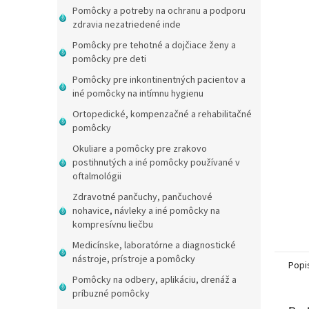
Pomôcky a potreby na ochranu a podporu
zdravia nezatriedené inde
Pomôcky pre tehotné a dojčiace ženy a
pomôcky pre deti
Pomôcky pre inkontinentných pacientov a
iné pomôcky na intímnu hygienu
Ortopedické, kompenzačné a rehabilitačné
pomôcky
Okuliare a pomôcky pre zrakovo
postihnutých a iné pomôcky používané v
oftalmológii
Zdravotné pančuchy, pančuchové
nohavice, návleky a iné pomôcky na
kompresívnu liečbu
Medicínske, laboratórne a diagnostické
nástroje, prístroje a pomôcky
Popi
Pomôcky na odbery, aplikáciu, drenáž a
príbuzné pomôcky