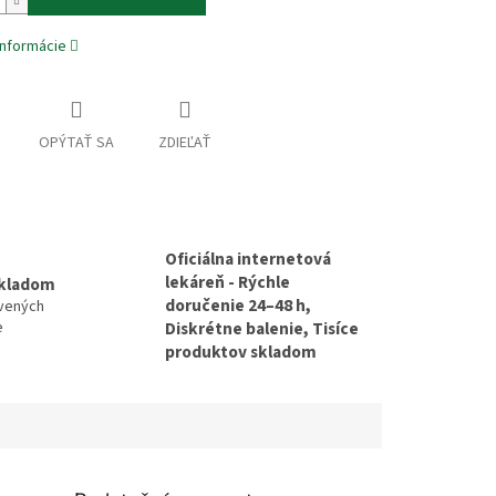
informácie
OPÝTAŤ SA
ZDIEĽAŤ
Oficiálna internetová
lekáreň - Rýchle
skladom
doručenie 24–48 h,
avených
e
Diskrétne balenie, Tisíce
produktov skladom