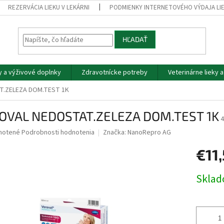
REZERVÁCIA LIEKU V LEKÁRNI
PODMIENKY INTERNETOVÉHO VÝDAJA LI
HĽADAŤ
y a výživové doplnky
Zdravotnícke potreby
Veterinárne lieky 
T.ZELEZA DOM.TEST 1K
OVAL NEDOSTAT.ZELEZA DOM.TEST 1K
4
né
notené
Podrobnosti hodnotenia
Značka:
NanoRepro AG
nie
€11
u
Jednotk
Skla
cena:
iek.