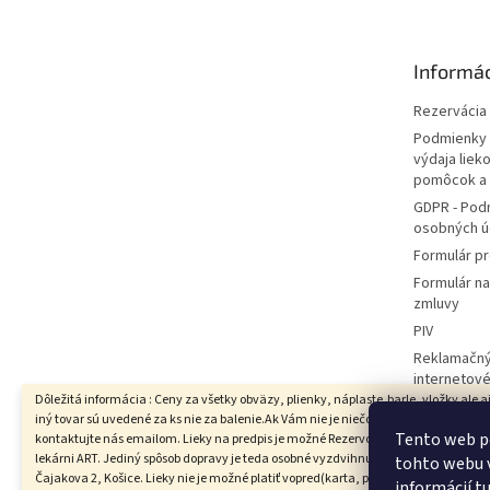
p
ä
t
Informác
i
e
Rezervácia l
Podmienky 
výdaja liek
pomôcok a
GDPR - Pod
osobných ú
Formulár pr
Formulár n
zmluvy
PIV
Reklamačný
internetov
Dôležitá informácia : Ceny za všetky obväzy, plienky, náplaste,barle, vložky ale a
Hodnotenie
iný tovar sú uvedené za ks nie za balenie.Ak Vám nie je niečo jasné prosím
Moja objed
Tento web p
kontaktujte nás emailom. Lieky na predpis je možné Rezervovať iba s vyzdvihnut
lekárni ART. Jediný spôsob dopravy je teda osobné vyzdvihnutie v Lekárni ART,
tohto webu v
Čajakova 2, Košice. Lieky nie je možné platiť vopred(karta, prevod ani dobierka),
informácií
t