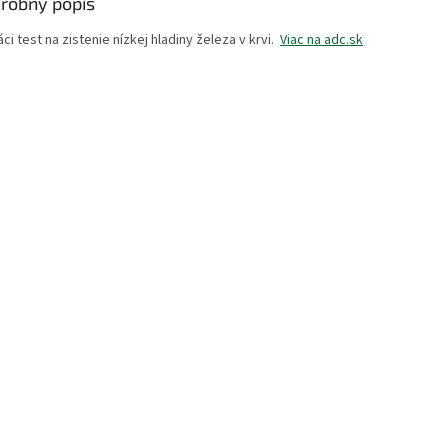
robný popis
i test na zistenie nízkej hladiny železa v krvi.
Viac na adc.sk