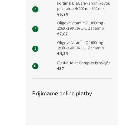
Fortimel DiaCare - s vanilkovou
príchuťou 4x200 ml (800 ml)
€6,74
Oligovit Vitamín C 1000 mg -
1x60 ks
AKCIA 1+1 Zadarmo
€7,87
Oligovit Vitamín C 1000 mg -
1x30 ks
AKCIA 1+1 Zadarmo
€4,84
Elastic Joint Complex Broskyňa
€37
Prijímame online platby
Z
á