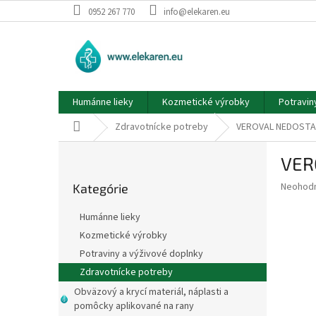
Prejsť
0952 267 770
info@elekaren.eu
na
obsah
Humánne lieky
Kozmetické výrobky
Potravin
Domov
Zdravotnícke potreby
VEROVAL NEDOSTA
B
VER
o
Preskočiť
č
Priemer
Neohod
Kategórie
kategórie
n
hodnote
ý
produkt
Humánne lieky
p
je
Kozmetické výrobky
0,0
a
z
Potraviny a výživové doplnky
n
5
e
Zdravotnícke potreby
hviezdič
l
Obväzový a krycí materiál, náplasti a
pomôcky aplikované na rany