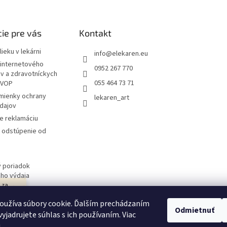
ie pre vás
Kontakt
ieku v lekárni
info
@
elekaren.eu
internetového
0952 267 770
ov a zdravotníckych
055 464 73 71
 VOP
mienky ochrany
lekaren_art
dajov
e reklamáciu
a odstúpenie od
 poriadok
ého výdaja
j za
 obchodu
návka
oužíva súbory cookie. Ďalším prechádzaním
ím v
Odmietnuť
yjadrujete súhlas s ich používaním. Viac
u
.