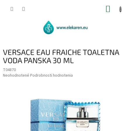
Prejsť
NÁKUP
na
obsah
KOŠÍK
VERSACE EAU FRAICHE TOALETNA
VODA PANSKA 30 ML
T04870
Priemerné
Neohodnotené
Podrobnosti hodnotenia
hodnotenie
produktu
je
0,0
z
5
hviezdičiek.