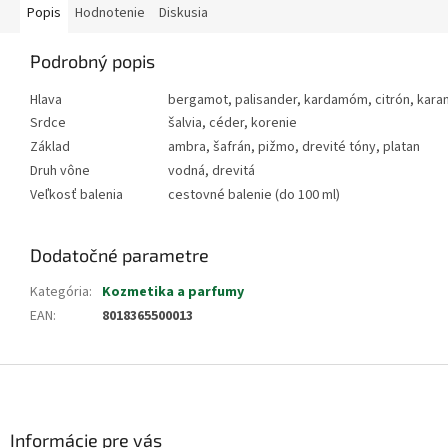
Popis
Hodnotenie
Diskusia
Podrobný popis
Hlava
bergamot, palisander, kardamóm, citrón, kar
Srdce
šalvia, céder, korenie
Základ
ambra, šafrán, pižmo, drevité tóny, platan
Druh vône
vodná, drevitá
Veľkosť balenia
cestovné balenie (do 100 ml)
Dodatočné parametre
Kategória
:
Kozmetika a parfumy
EAN
:
8018365500013
Z
á
p
ä
Informácie pre vás