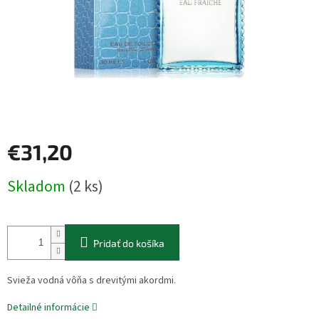
€31,20
Jednotková
Skladom
(2 ks)
cena:
Pridať do košíka
Svieža vodná vôňa s drevitými akordmi.
Detailné informácie