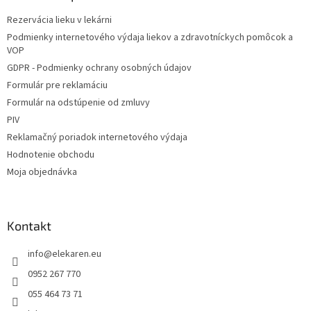
t
Rezervácia lieku v lekárni
i
Podmienky internetového výdaja liekov a zdravotníckych pomôcok a
e
VOP
GDPR - Podmienky ochrany osobných údajov
Formulár pre reklamáciu
Formulár na odstúpenie od zmluvy
PIV
Reklamačný poriadok internetového výdaja
Hodnotenie obchodu
Moja objednávka
Kontakt
info
@
elekaren.eu
0952 267 770
055 464 73 71