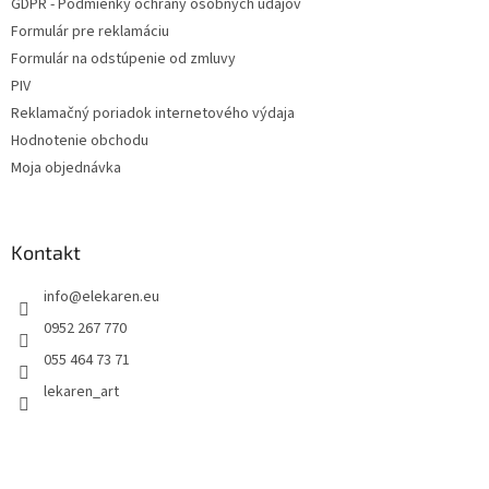
GDPR - Podmienky ochrany osobných údajov
Formulár pre reklamáciu
Formulár na odstúpenie od zmluvy
PIV
Reklamačný poriadok internetového výdaja
Hodnotenie obchodu
Moja objednávka
Kontakt
info
@
elekaren.eu
0952 267 770
055 464 73 71
lekaren_art