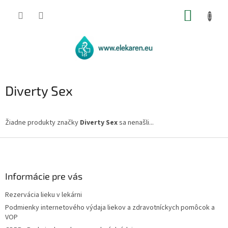
Prejsť
NÁKUP
na
obsah
KOŠÍK
‎Diverty Sex
Žiadne produkty značky
‎Diverty Sex
sa nenašli...
Z
á
p
ä
Informácie pre vás
t
Rezervácia lieku v lekárni
i
Podmienky internetového výdaja liekov a zdravotníckych pomôcok a
e
VOP