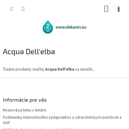
Prejsť
NÁKUP
na
obsah
KOŠÍK
Acqua Dell'elba
Žiadne produkty značky
Acqua Dell'elba
sa nenašli...
Z
á
p
ä
Informácie pre vás
t
Rezervácia lieku v lekárni
i
Podmienky internetového výdaja liekov a zdravotníckych pomôcok a
e
VOP