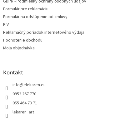
GDPR - Podmienky ochrany osobných údajov
Formulár pre reklamáciu
Formulár na odstúpenie od zmluvy
PIV
Reklamačný poriadok internetového výdaja
Hodnotenie obchodu
Moja objednávka
Kontakt
info
@
elekaren.eu
0952 267 770
055 464 73 71
lekaren_art