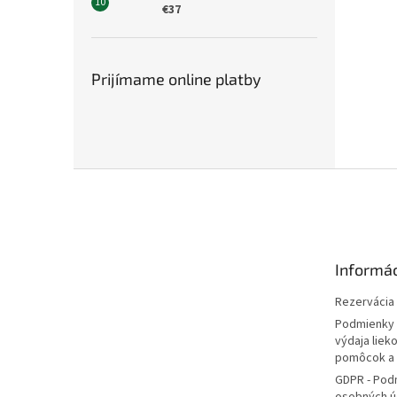
€37
Prijímame online platby
Z
á
p
ä
t
Informác
i
e
Rezervácia l
Podmienky 
výdaja liek
pomôcok a
GDPR - Pod