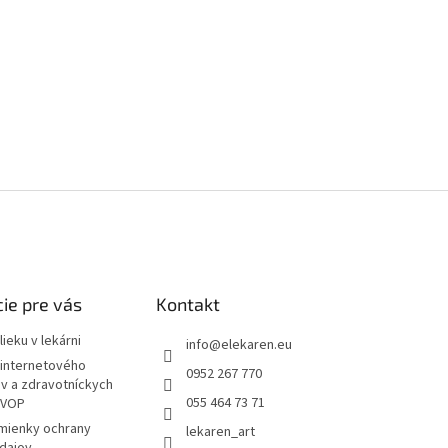
ie pre vás
Kontakt
ieku v lekárni
info
@
elekaren.eu
internetového
0952 267 770
ov a zdravotníckych
055 464 73 71
 VOP
mienky ochrany
lekaren_art