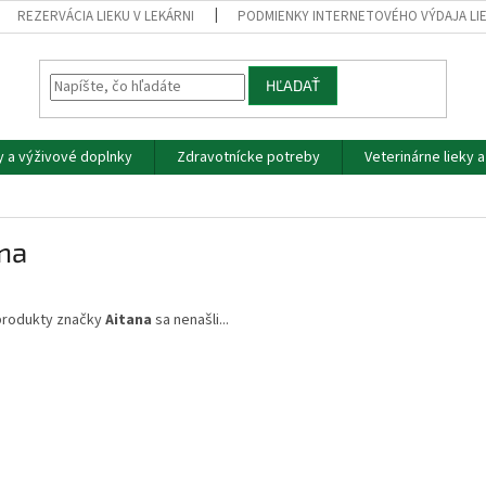
REZERVÁCIA LIEKU V LEKÁRNI
PODMIENKY INTERNETOVÉHO VÝDAJA LI
HĽADAŤ
y a výživové doplnky
Zdravotnícke potreby
Veterinárne lieky 
na
produkty značky
Aitana
sa nenašli...