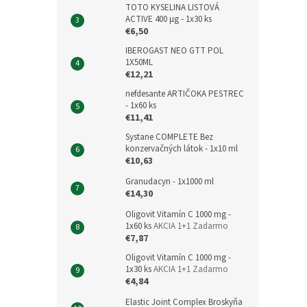
TOTO KYSELINA LISTOVÁ
ACTIVE 400 μg - 1x30 ks
€6,50
IBEROGAST NEO GTT POL
1X50ML
€12,21
nefdesante ARTIČOKA PESTREC
- 1x60 ks
€11,41
Systane COMPLETE Bez
konzervačných látok - 1x10 ml
€10,63
Granudacyn - 1x1000 ml
€14,30
Oligovit Vitamín C 1000 mg -
1x60 ks
AKCIA 1+1 Zadarmo
€7,87
Oligovit Vitamín C 1000 mg -
1x30 ks
AKCIA 1+1 Zadarmo
€4,84
Elastic Joint Complex Broskyňa