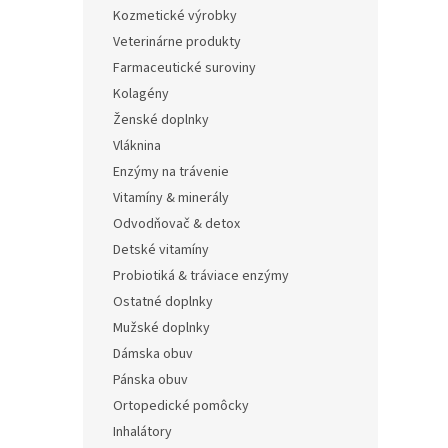
Kozmetické výrobky
Veterinárne produkty
Farmaceutické suroviny
Kolagény
Ženské doplnky
Vláknina
Enzýmy na trávenie
Vitamíny & minerály
Odvodňovač & detox
Detské vitamíny
Probiotiká & tráviace enzýmy
Ostatné doplnky
Mužské doplnky
Dámska obuv
Pánska obuv
Ortopedické pomôcky
Inhalátory