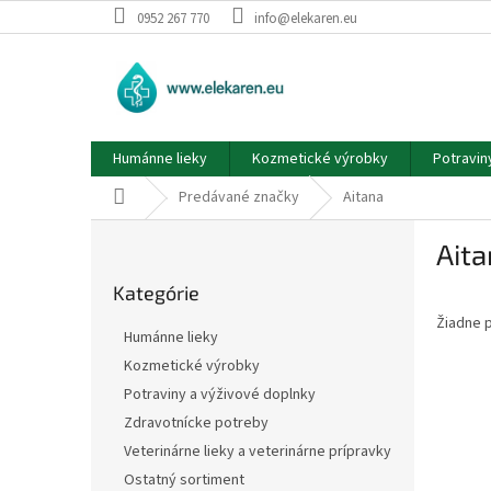
Prejsť
0952 267 770
info@elekaren.eu
na
obsah
Humánne lieky
Kozmetické výrobky
Potravin
Domov
Predávané značky
Aitana
B
Aita
o
Preskočiť
č
Kategórie
kategórie
n
Žiadne 
ý
Humánne lieky
p
Kozmetické výrobky
a
Potraviny a výživové doplnky
n
e
Zdravotnícke potreby
l
Veterinárne lieky a veterinárne prípravky
Ostatný sortiment