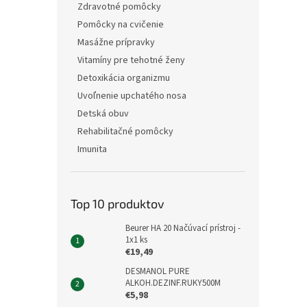
Zdravotné pomôcky
Pomôcky na cvičenie
Masážne prípravky
Vitamíny pre tehotné ženy
Detoxikácia organizmu
Uvoľnenie upchatého nosa
Detská obuv
Rehabilitačné pomôcky
Imunita
Top 10 produktov
Beurer HA 20 Načúvací prístroj -
1x1 ks
€19,49
DESMANOL PURE
ALKOH.DEZINF.RUKY500M
€5,98