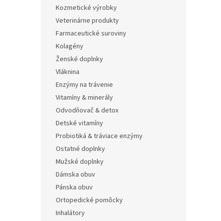
Kozmetické výrobky
Veterinárne produkty
Farmaceutické suroviny
Kolagény
Ženské doplnky
Vláknina
Enzýmy na trávenie
Vitamíny & minerály
Odvodňovač & detox
Detské vitamíny
Probiotiká & tráviace enzýmy
Ostatné doplnky
Mužské doplnky
Dámska obuv
Pánska obuv
Ortopedické pomôcky
Inhalátory