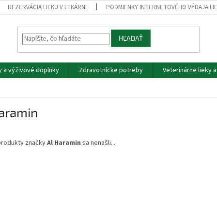
REZERVÁCIA LIEKU V LEKÁRNI
PODMIENKY INTERNETOVÉHO VÝDAJA LI
HĽADAŤ
y a výživové doplnky
Zdravotnícke potreby
Veterinárne lieky 
Haramin
produkty značky
Al Haramin
sa nenašli...