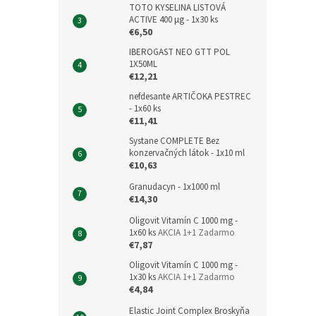
TOTO KYSELINA LISTOVÁ
ACTIVE 400 μg - 1x30 ks
€6,50
IBEROGAST NEO GTT POL
1X50ML
€12,21
nefdesante ARTIČOKA PESTREC
- 1x60 ks
€11,41
Systane COMPLETE Bez
konzervačných látok - 1x10 ml
€10,63
Granudacyn - 1x1000 ml
€14,30
Oligovit Vitamín C 1000 mg -
1x60 ks
AKCIA 1+1 Zadarmo
€7,87
Oligovit Vitamín C 1000 mg -
1x30 ks
AKCIA 1+1 Zadarmo
€4,84
Elastic Joint Complex Broskyňa