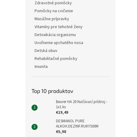
Zdravotné pomôcky
Pomôcky na cvičenie
Masážne prípravky
Vitamíny pre tehotné ženy
Detoxikácia organizmu
Uvoľnenie upchatého nosa
Detská obuv
Rehabilitačné pomôcky
Imunita
Top 10 produktov
Beurer HA 20 Načúvací prístroj -
1x1 ks
€19,49
DESMANOL PURE
ALKOH.DEZINF.RUKY500M
€5,98