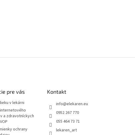
ie pre vás
Kontakt
ieku v lekárni
info
@
elekaren.eu
internetového
0952 267 770
ov a zdravotníckych
055 464 73 71
 VOP
mienky ochrany
lekaren_art