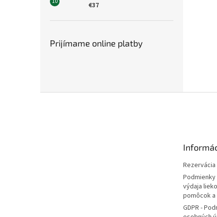
€37
Prijímame online platby
Z
á
p
ä
t
Informác
i
e
Rezervácia l
Podmienky 
výdaja liek
pomôcok a
GDPR - Pod