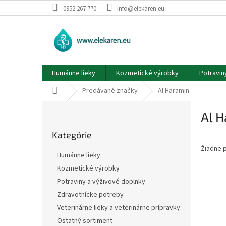
Prejsť
0952 267 770
info@elekaren.eu
na
obsah
Humánne lieky
Kozmetické výrobky
Potravin
Domov
Predávané značky
Al Haramin
B
Al 
o
Preskočiť
č
Kategórie
kategórie
n
Žiadne 
ý
Humánne lieky
p
Kozmetické výrobky
a
Potraviny a výživové doplnky
n
e
Zdravotnícke potreby
l
Veterinárne lieky a veterinárne prípravky
Ostatný sortiment