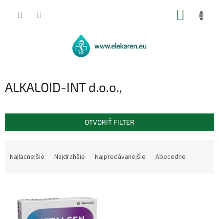
Prejsť
NÁKUP
na
obsah
KOŠÍK
ALKALOID-INT d.o.o.,
OTVORIŤ FILTER
R
a
Najlacnejšie
Najdrahšie
Najpredávanejšie
Abecedne
d
e
V
n
ý
i
p
e