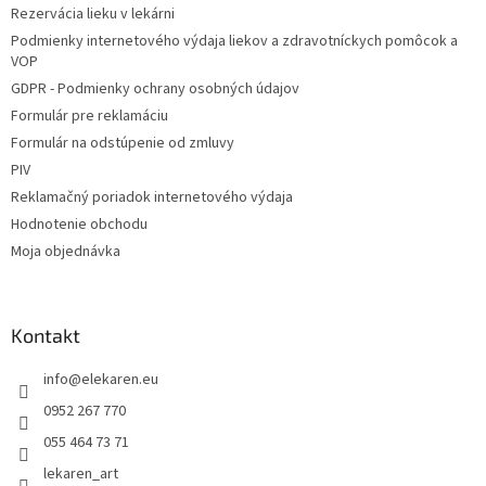
i
Rezervácia lieku v lekárni
i
e
Podmienky internetového výdaja liekov a zdravotníckych pomôcok a
p
e
VOP
r
v
GDPR - Podmienky ochrany osobných údajov
k
Formulár pre reklamáciu
y
Formulár na odstúpenie od zmluvy
v
ý
PIV
p
Reklamačný poriadok internetového výdaja
i
Hodnotenie obchodu
s
u
Moja objednávka
Kontakt
info
@
elekaren.eu
0952 267 770
055 464 73 71
lekaren_art