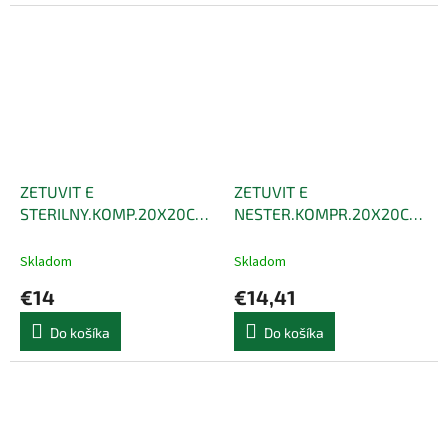
ZETUVIT E
ZETUVIT E
STERILNY.KOMP.20X20CM
NESTER.KOMPR.20X20CM
15K
50KS
Skladom
Skladom
€14
€14,41
Do košíka
Do košíka