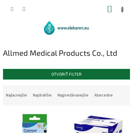
Prejsť
NÁKUP
na
obsah
KOŠÍK
Allmed Medical Products Co., Ltd
OTVORIŤ FILTER
R
a
Najlacnejšie
Najdrahšie
Najpredávanejšie
Abecedne
d
e
V
n
ý
i
p
e