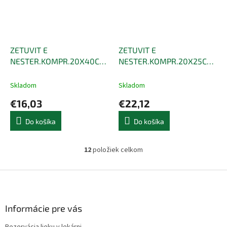
ZETUVIT E
ZETUVIT E
NESTER.KOMPR.20X40CM
NESTER.KOMPR.20X25CM
30KS
50KS
Skladom
Skladom
€16,03
€22,12
Do košíka
Do košíka
12
položiek celkom
O
v
l
Z
á
á
d
p
a
ä
Informácie pre vás
c
t
i