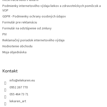
Rezervácia lieku v lekárni
i
e
Podmienky internetového výdaja liekov a zdravotníckych pomôcok a
p
e
VOP
r
v
GDPR - Podmienky ochrany osobných údajov
k
Formulár pre reklamáciu
y
Formulár na odstúpenie od zmluvy
v
ý
PIV
p
Reklamačný poriadok internetového výdaja
i
Hodnotenie obchodu
s
u
Moja objednávka
Kontakt
info
@
elekaren.eu
0952 267 770
055 464 73 71
lekaren_art