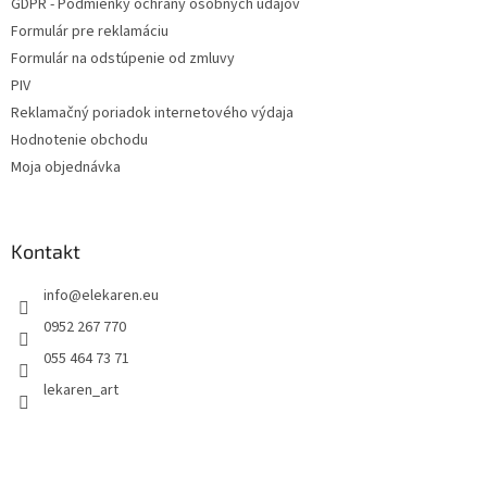
GDPR - Podmienky ochrany osobných údajov
Formulár pre reklamáciu
Formulár na odstúpenie od zmluvy
PIV
Reklamačný poriadok internetového výdaja
Hodnotenie obchodu
Moja objednávka
Kontakt
info
@
elekaren.eu
0952 267 770
055 464 73 71
lekaren_art