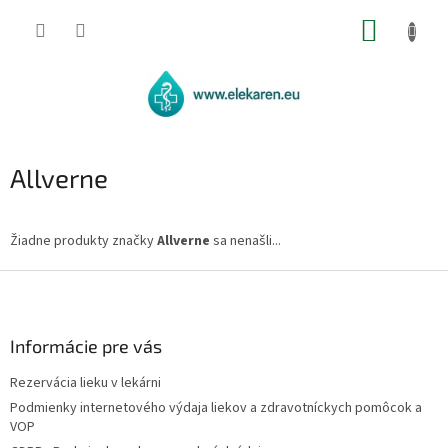
Prejsť
NÁKUP
na
obsah
KOŠÍK
Allverne
Žiadne produkty značky
Allverne
sa nenašli...
Z
á
p
ä
Informácie pre vás
t
Rezervácia lieku v lekárni
i
Podmienky internetového výdaja liekov a zdravotníckych pomôcok a
e
VOP