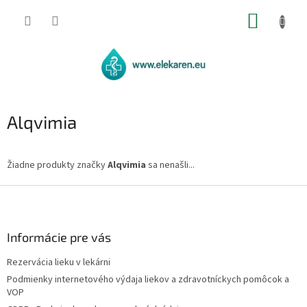
Prejsť
NÁKUP
na
obsah
KOŠÍK
Alqvimia
Žiadne produkty značky
Alqvimia
sa nenašli...
Z
á
p
ä
Informácie pre vás
t
Rezervácia lieku v lekárni
i
Podmienky internetového výdaja liekov a zdravotníckych pomôcok a
e
VOP