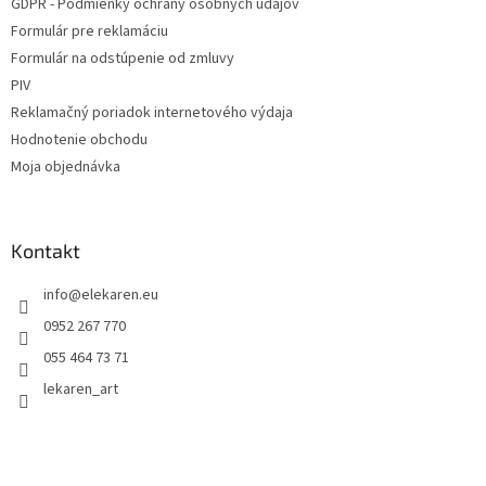
GDPR - Podmienky ochrany osobných údajov
Formulár pre reklamáciu
Formulár na odstúpenie od zmluvy
PIV
Reklamačný poriadok internetového výdaja
Hodnotenie obchodu
Moja objednávka
Kontakt
info
@
elekaren.eu
0952 267 770
055 464 73 71
lekaren_art