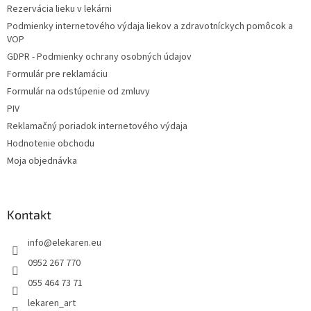
i
Rezervácia lieku v lekárni
i
e
Podmienky internetového výdaja liekov a zdravotníckych pomôcok a
p
e
VOP
r
v
GDPR - Podmienky ochrany osobných údajov
k
Formulár pre reklamáciu
y
Formulár na odstúpenie od zmluvy
v
ý
PIV
p
Reklamačný poriadok internetového výdaja
i
Hodnotenie obchodu
s
u
Moja objednávka
Kontakt
info
@
elekaren.eu
0952 267 770
055 464 73 71
lekaren_art