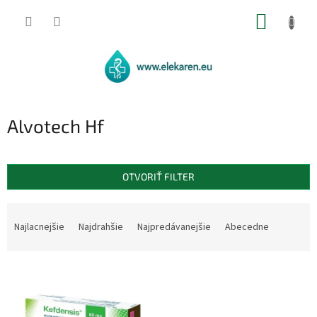
Prejsť
NÁKUP
na
obsah
KOŠÍK
Alvotech Hf
OTVORIŤ FILTER
R
a
Najlacnejšie
Najdrahšie
Najpredávanejšie
Abecedne
d
e
V
n
ý
i
p
e