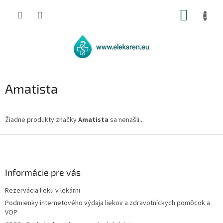
Prejsť
NÁKUP
na
obsah
KOŠÍK
Amatista
Žiadne produkty značky
Amatista
sa nenašli...
Z
á
p
ä
Informácie pre vás
t
Rezervácia lieku v lekárni
i
Podmienky internetového výdaja liekov a zdravotníckych pomôcok a
e
VOP