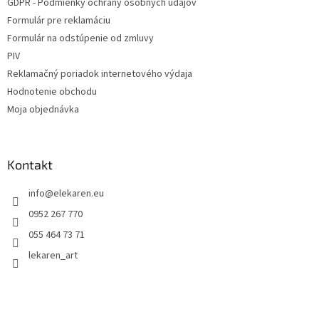
GDPR - Podmienky ochrany osobných údajov
Formulár pre reklamáciu
Formulár na odstúpenie od zmluvy
PIV
Reklamačný poriadok internetového výdaja
Hodnotenie obchodu
Moja objednávka
Kontakt
info
@
elekaren.eu
0952 267 770
055 464 73 71
lekaren_art